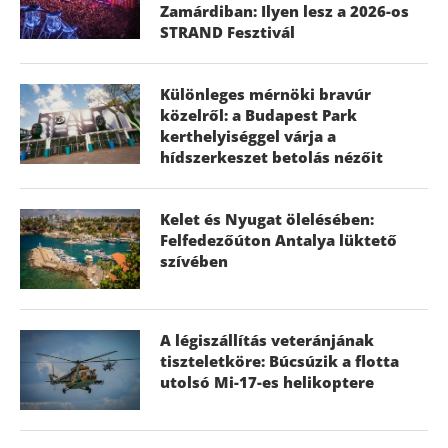
Zamárdiban: Ilyen lesz a 2026-os
STRAND Fesztivál
Különleges mérnöki bravúr
közelről: a Budapest Park
kerthelyiséggel várja a
hídszerkeszet betolás nézőit
Kelet és Nyugat ölelésében:
Felfedezőúton Antalya lüktető
szívében
A légiszállítás veteránjának
tiszteletköre: Búcsúzik a flotta
utolsó Mi-17-es helikoptere