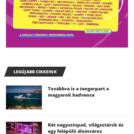
LEGÚJABB CIKKEINK
Továbbra is a tengerpart a
magyarok kedvence
Két nagyszínpad, világsztárok és
egy felépülő álomváros