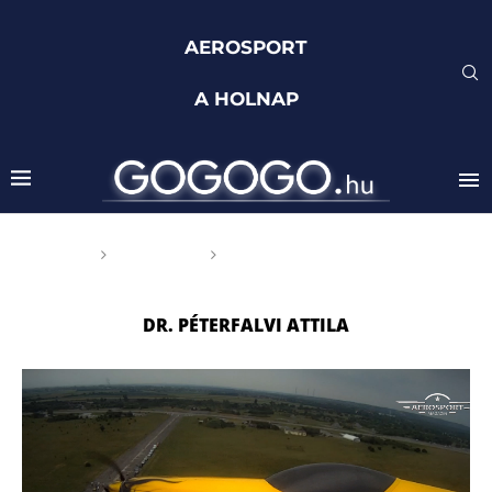
AEROSPORT
A HOLNAP
Főoldal
Címkék
Posts tagged with "Dr.
Péterfalvi Attila"
DR. PÉTERFALVI ATTILA