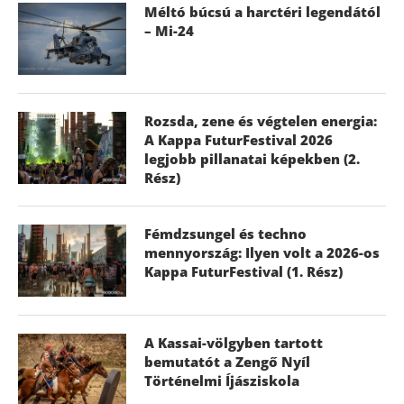
Méltó búcsú a harctéri legendától
– Mi-24
Rozsda, zene és végtelen energia:
A Kappa FuturFestival 2026
legjobb pillanatai képekben (2.
Rész)
Fémdzsungel és techno
mennyország: Ilyen volt a 2026-os
Kappa FuturFestival (1. Rész)
A Kassai-völgyben tartott
bemutatót a Zengő Nyíl
Történelmi Íjásziskola