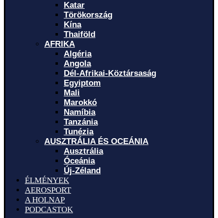
Katar
Törökország
Kína
Thaiföld
AFRIKA
Algéria
Angola
Dél-Afrikai-Köztársaság
Egyiptom
Mali
Marokkó
Namíbia
Tanzánia
Tunézia
AUSZTRÁLIA ÉS OCEÁNIA
Ausztrália
Óceánia
Új-Zéland
ÉLMÉNYEK
AEROSPORT
A HOLNAP
PODCASTOK