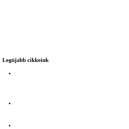
Legújabb cikkeink
Különleges mérnöki bravúr közelről: a Budapest
Park kerthelyiséggel várja a hídszerkeszet betolás
nézőit
Kelet és Nyugat ölelésében: Felfedezőúton Antalya
lüktető szívében
A légiszállítás veteránjának tiszteletköre: Búcsúzik a