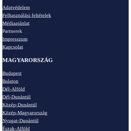
Adatvédelem
Felhasználási feltételek
Médiaajánlat
Partnerek
Impresszum
Kapcsolat
MAGYARORSZÁG
Budapest
Balaton
Dél-Alföld
Dél-Dunántúl
Közép-Dunántúl
Közép-Magyarország
Nyugat-Dunántúl
Észak-Alföld