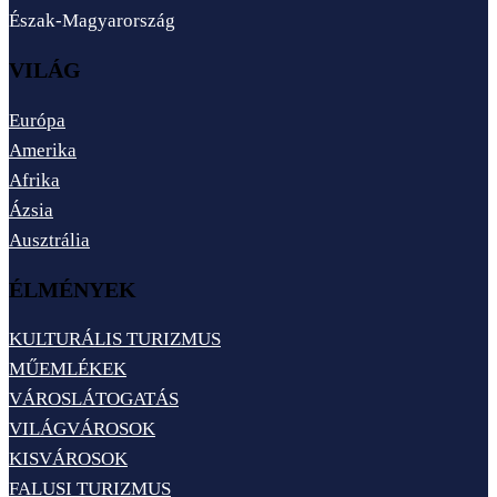
Észak-Magyarország
VILÁG
Európa
Amerika
Afrika
Ázsia
Ausztrália
ÉLMÉNYEK
KULTURÁLIS TURIZMUS
MŰEMLÉKEK
VÁROSLÁTOGATÁS
VILÁGVÁROSOK
KISVÁROSOK
FALUSI TURIZMUS