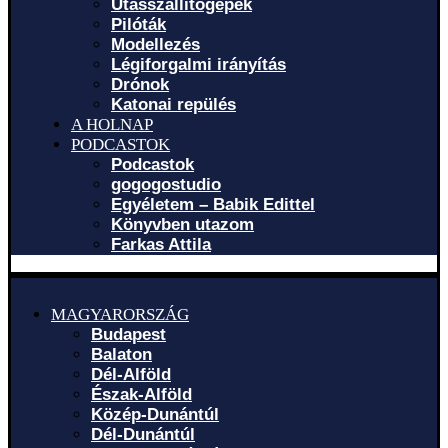
Utasszállítógépek
Pilóták
Modellezés
Légiforgalmi irányítás
Drónok
Katonai repülés
A HOLNAP
PODCASTOK
Podcastok
gogogostudio
Egyéletem – Babik Edittel
Könyvben utazom
Farkas Attila
MAGYARORSZÁG
Budapest
Balaton
Dél-Alföld
Észak-Alföld
Közép-Dunántúl
Dél-Dunántúl