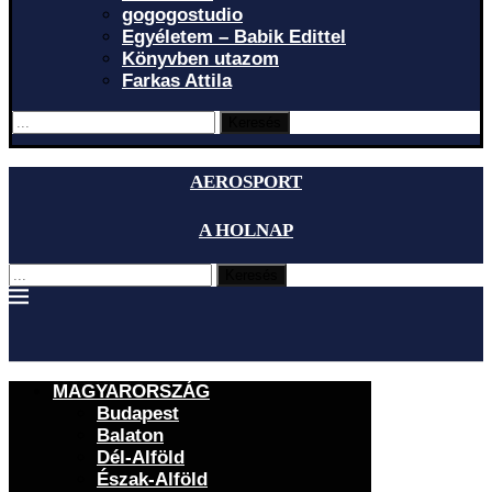
gogogostudio
Egyéletem – Babik Edittel
Könyvben utazom
Farkas Attila
Keresés
AEROSPORT
A HOLNAP
Keresés
MAGYARORSZÁG
Budapest
Balaton
Dél-Alföld
Észak-Alföld