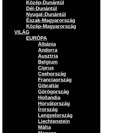
Közép-Dunántúl
Dél-Dunántúl
Nyugat-Dunántúl
Észak-Magyarország
Közép-Magyarország
VILÁG
EURÓPA
Albánia
Andorra
Ausztria
Belgium
Ciprus
Csehország
Franciaország
Gibraltár
Görögország
Hollandia
Horvátország
Írország
Lengyelország
Liechtenstein
Málta