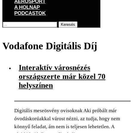
AEROSPORT
A HOLNAP
PODCASTOK
Keresés
Főoldal
Címkék
Posts tagged with "Vodafone Digitális Díj"
Vodafone Digitális Díj
Interaktív városnézés
országszerte már közel 70
helyszínen
Digitális meseösvény ovisoknak Aki próbált már
óvodáskorúakkal várost nézni, az tudja, hogy nem
könnyű feladat, ám nem is teljesen lehetetlen. A