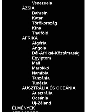
Venezuela
ÁZSIA
Bahrein
Katar
Törökország
Kína
Thaiföld
AFRIKA
Algéria
Angola
Dél-Afrikai-Köztársaság
Egyiptom
Mali
Marokkó
Namíbia
Tanzánia
Tunézia
AUSZTRÁLIA ÉS OCEÁNIA
Ausztrália
Óceánia
Új-Zéland
ÉLMÉNYEK