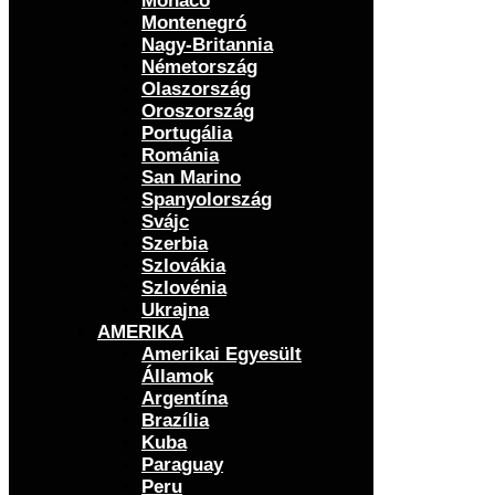
Monaco
Montenegró
Nagy-Britannia
Németország
Olaszország
Oroszország
Portugália
Románia
San Marino
Spanyolország
Svájc
Szerbia
Szlovákia
Szlovénia
Ukrajna
AMERIKA
Amerikai Egyesült
Államok
Argentína
Brazília
Kuba
Paraguay
Peru