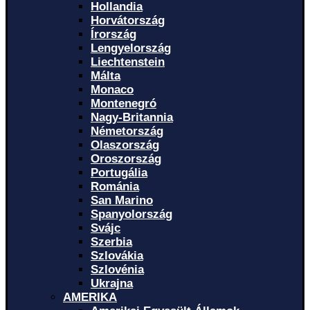
Hollandia
Horvátország
Írország
Lengyelország
Liechtenstein
Málta
Monaco
Montenegró
Nagy-Britannia
Németország
Olaszország
Oroszország
Portugália
Románia
San Marino
Spanyolország
Svájc
Szerbia
Szlovákia
Szlovénia
Ukrajna
AMERIKA