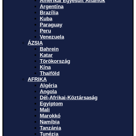
Amerikai Egyesült Államok
Argentína
Brazília
Kuba
Paraguay
Peru
Venezuela
ÁZSIA
Bahrein
Katar
Törökország
Kína
Thaiföld
AFRIKA
Algéria
Angola
Dél-Afrikai-Köztársaság
Egyiptom
Mali
Marokkó
Namíbia
Tanzánia
Tunézia