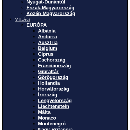
Nyugat-Dunántúl
Észak-Magyarország
Közép-Magyarország
VILÁG
EURÓPA
Albánia
Andorra
Ausztria
Belgium
Ciprus
Csehország
Franciaország
Gibraltár
Görögország
Hollandia
Horvátország
Írország
Lengyelország
Liechtenstein
Málta
Monaco
Montenegró
Nagy-Britannia