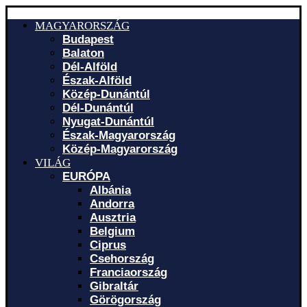
MAGYARORSZÁG
Budapest
Balaton
Dél-Alföld
Észak-Alföld
Közép-Dunántúl
Dél-Dunántúl
Nyugat-Dunántúl
Észak-Magyarország
Közép-Magyarország
VILÁG
EURÓPA
Albánia
Andorra
Ausztria
Belgium
Ciprus
Csehország
Franciaország
Gibraltár
Görögország