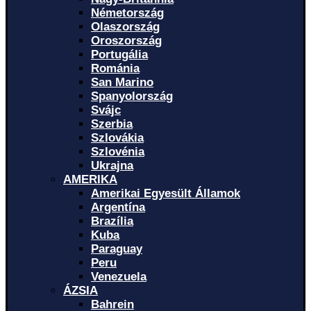
Németország
Olaszország
Oroszország
Portugália
Románia
San Marino
Spanyolország
Svájc
Szerbia
Szlovákia
Szlovénia
Ukrajna
AMERIKA
Amerikai Egyesült Államok
Argentína
Brazília
Kuba
Paraguay
Peru
Venezuela
ÁZSIA
Bahrein