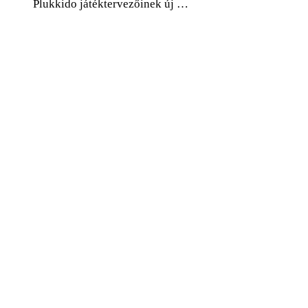
Plukkido játéktervezőinek új …
0
Facebook
Twitter
Pinterest
Email