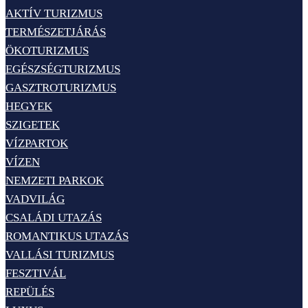
AKTÍV TURIZMUS
TERMÉSZETJÁRÁS
ÖKOTURIZMUS
EGÉSZSÉGTURIZMUS
GASZTROTURIZMUS
HEGYEK
SZIGETEK
VÍZPARTOK
VÍZEN
NEMZETI PARKOK
VADVILÁG
CSALÁDI UTAZÁS
ROMANTIKUS UTAZÁS
VALLÁSI TURIZMUS
FESZTIVÁL
REPÜLÉS