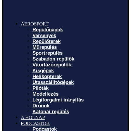
AEROSPORT
Repülőnapok
Versenyek
Repülőterek
Műrepülés
Sportrepülés
Szabadon repülők
Vitorlázórepülők
Kisgépek
Helikopterek
Utasszállítógépek
Pilóták
Modellezés
Légiforgalmi irányítás
Drónok
Katonai repülés
A HOLNAP
PODCASTOK
Podcastok