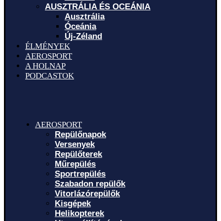
AUSZTRÁLIA ÉS OCEÁNIA
Ausztrália
Óceánia
Új-Zéland
ÉLMÉNYEK
AEROSPORT
A HOLNAP
PODCASTOK
AEROSPORT
Repülőnapok
Versenyek
Repülőterek
Műrepülés
Sportrepülés
Szabadon repülők
Vitorlázórepülők
Kisgépek
Helikopterek