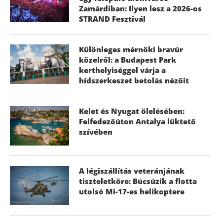
Zamárdiban: Ilyen lesz a 2026-os
STRAND Fesztivál
Különleges mérnöki bravúr
közelről: a Budapest Park
kerthelyiséggel várja a
hídszerkeszet betolás nézőit
Kelet és Nyugat ölelésében:
Felfedezőúton Antalya lüktető
szívében
A légiszállítás veteránjának
tiszteletköre: Búcsúzik a flotta
utolsó Mi-17-es helikoptere