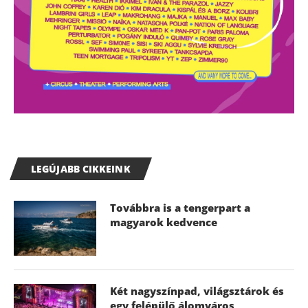
LEGÚJABB CIKKEINK
Továbbra is a tengerpart a
magyarok kedvence
Két nagyszínpad, világsztárok és
egy felépülő álomváros