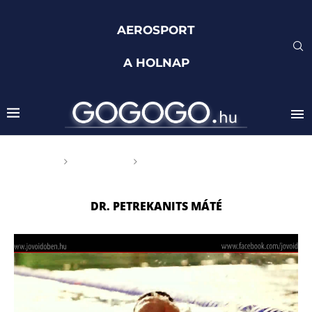
AEROSPORT
A HOLNAP
Főoldal
Címkék
Posts tagged with "Dr.
Petrekanits Máté"
DR. PETREKANITS MÁTÉ