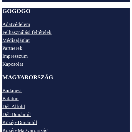
GOGOGO
Adatvédelem
Felhasználási feltételek
Médiaajánlat
Partnerek
Impresszum
Kapcsolat
MAGYARORSZÁG
Budapest
Balaton
Dél-Alföld
Dél-Dunántúl
Közép-Dunántúl
Közép-Magyarország