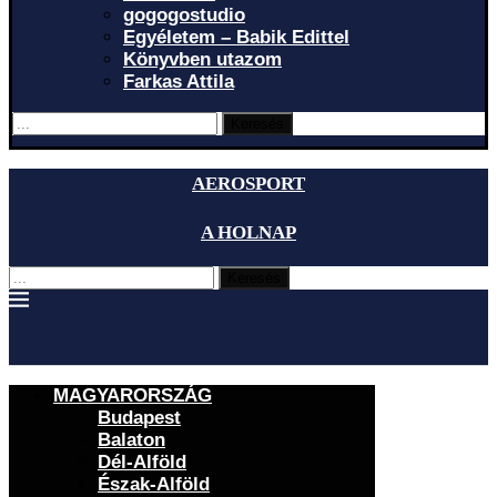
gogogostudio
Egyéletem – Babik Edittel
Könyvben utazom
Farkas Attila
Keresés
AEROSPORT
A HOLNAP
Keresés
MAGYARORSZÁG
Budapest
Balaton
Dél-Alföld
Észak-Alföld