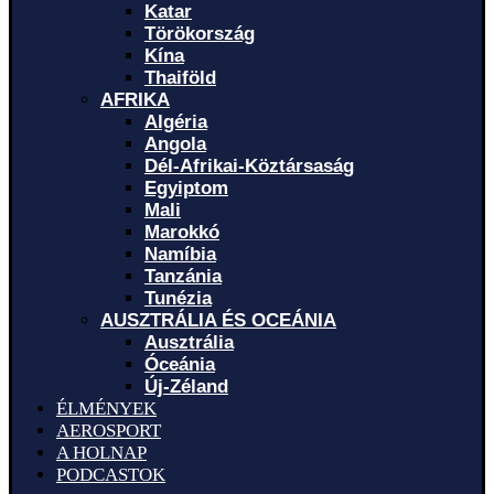
Katar
Törökország
Kína
Thaiföld
AFRIKA
Algéria
Angola
Dél-Afrikai-Köztársaság
Egyiptom
Mali
Marokkó
Namíbia
Tanzánia
Tunézia
AUSZTRÁLIA ÉS OCEÁNIA
Ausztrália
Óceánia
Új-Zéland
ÉLMÉNYEK
AEROSPORT
A HOLNAP
PODCASTOK