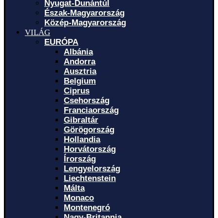
Nyugat-Dunántúl
Észak-Magyarország
Közép-Magyarország
VILÁG
EURÓPA
Albánia
Andorra
Ausztria
Belgium
Ciprus
Csehország
Franciaország
Gibraltár
Görögország
Hollandia
Horvátország
Írország
Lengyelország
Liechtenstein
Málta
Monaco
Montenegró
Nagy-Britannia