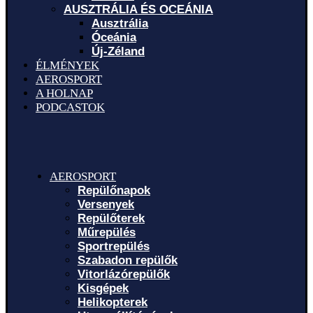
AUSZTRÁLIA ÉS OCEÁNIA
Ausztrália
Óceánia
Új-Zéland
ÉLMÉNYEK
AEROSPORT
A HOLNAP
PODCASTOK
AEROSPORT
Repülőnapok
Versenyek
Repülőterek
Műrepülés
Sportrepülés
Szabadon repülők
Vitorlázórepülők
Kisgépek
Helikopterek