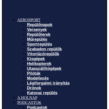
AEROSPORT
Repülőnapok
Versenyek
Repülőterek
Műrepülés
Sportrepülés
Szabadon repülők
Vitorlázórepülők
Kisgépek
Helikopterek
Utasszállítógépek
Pilóták
Modellezés
Légiforgalmi irányítás
Drónok
Katonai repülés
A HOLNAP
PODCASTOK
Podcastok