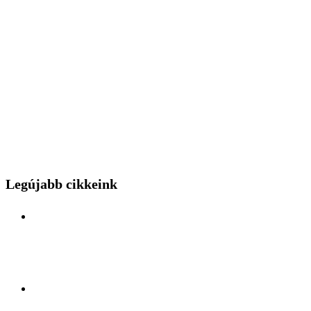
Legújabb cikkeink
Különleges mérnöki bravúr közelről: a Budapest
Park kerthelyiséggel várja a hídszerkeszet betolás
nézőit
Kelet és Nyugat ölelésében: Felfedezőúton Antalya
lüktető szívében