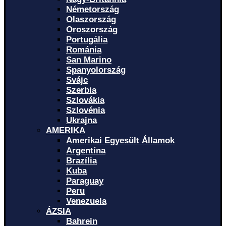
Németország
Olaszország
Oroszország
Portugália
Románia
San Marino
Spanyolország
Svájc
Szerbia
Szlovákia
Szlovénia
Ukrajna
AMERIKA
Amerikai Egyesült Államok
Argentína
Brazília
Kuba
Paraguay
Peru
Venezuela
ÁZSIA
Bahrein