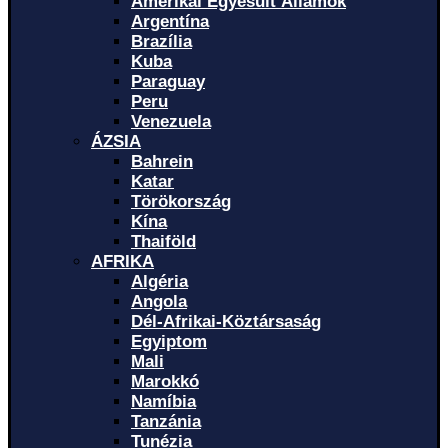
Amerikai Egyesült Államok
Argentína
Brazília
Kuba
Paraguay
Peru
Venezuela
ÁZSIA
Bahrein
Katar
Törökország
Kína
Thaiföld
AFRIKA
Algéria
Angola
Dél-Afrikai-Köztársaság
Egyiptom
Mali
Marokkó
Namíbia
Tanzánia
Tunézia