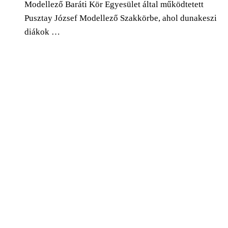
Modellező Baráti Kör Egyesület által működtetett
Pusztay József Modellező Szakkörbe, ahol dunakeszi
diákok …
0
Facebook
Twitter
Pinterest
Email