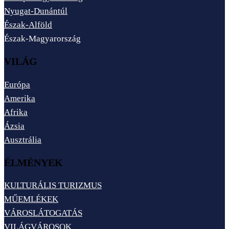
Nyugat-Dunántúl
Észak-Alföld
Észak-Magyarország
VILÁG
Európa
Amerika
Afrika
Ázsia
Ausztrália
ÉLMÉNYEK
KULTURÁLIS TURIZMUS
MŰEMLÉKEK
VÁROSLÁTOGATÁS
VILÁGVÁROSOK