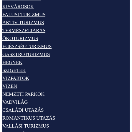
KISVÁROSOK
FALUSI TURIZMUS
AKTÍV TURIZMUS
TERMÉSZETJÁRÁS
ÖKOTURIZMUS
EGÉSZSÉGTURIZMUS
GASZTROTURIZMUS
HEGYEK
SZIGETEK
VÍZPARTOK
VÍZEN
NEMZETI PARKOK
VADVILÁG
CSALÁDI UTAZÁS
ROMANTIKUS UTAZÁS
VALLÁSI TURIZMUS