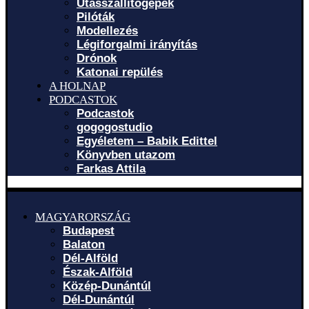
Utasszállítógépek
Pilóták
Modellezés
Légiforgalmi irányítás
Drónok
Katonai repülés
A HOLNAP
PODCASTOK
Podcastok
gogogostudio
Egyéletem – Babik Edittel
Könyvben utazom
Farkas Attila
MAGYARORSZÁG
Budapest
Balaton
Dél-Alföld
Észak-Alföld
Közép-Dunántúl
Dél-Dunántúl