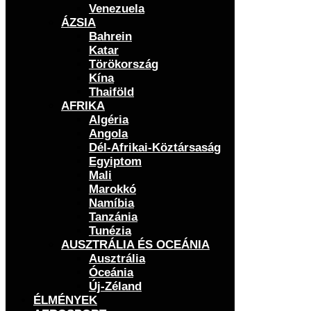
Venezuela
ÁZSIA
Bahrein
Katar
Törökország
Kína
Thaiföld
AFRIKA
Algéria
Angola
Dél-Afrikai-Köztársaság
Egyiptom
Mali
Marokkó
Namíbia
Tanzánia
Tunézia
AUSZTRÁLIA ÉS OCEÁNIA
Ausztrália
Óceánia
Új-Zéland
ÉLMÉNYEK