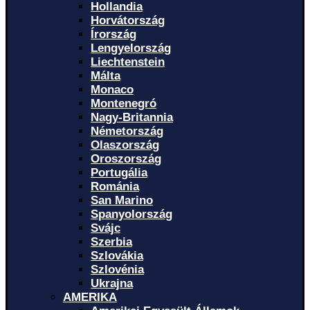
Hollandia
Horvátország
Írország
Lengyelország
Liechtenstein
Málta
Monaco
Montenegró
Nagy-Britannia
Németország
Olaszország
Oroszország
Portugália
Románia
San Marino
Spanyolország
Svájc
Szerbia
Szlovákia
Szlovénia
Ukrajna
AMERIKA