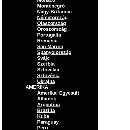
Monaco
Montenegró
Nagy-Britannia
Németország
Olaszország
Oroszország
Portugália
Románia
San Marino
Spanyolország
Svájc
Szerbia
Szlovákia
Szlovénia
Ukrajna
AMERIKA
Amerikai Egyesült
Államok
Argentína
Brazília
Kuba
Paraguay
Peru