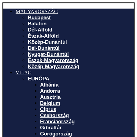
MAGYARORSZÁG
Budapest
Balaton
Dél-Alföld
Észak-Alföld
Közép-Dunántúl
Dél-Dunántúl
Nyugat-Dunántúl
Észak-Magyarország
Közép-Magyarország
VILÁG
EURÓPA
Albánia
Andorra
Ausztria
Belgium
Ciprus
Csehország
Franciaország
Gibraltár
Görögország