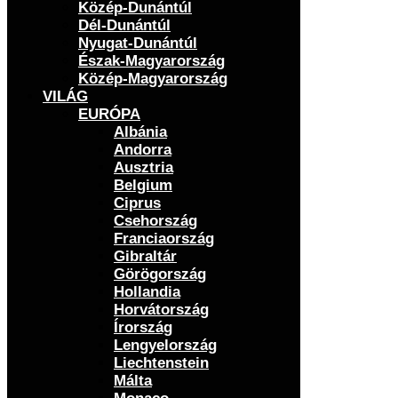
Közép-Dunántúl
Dél-Dunántúl
Nyugat-Dunántúl
Észak-Magyarország
Közép-Magyarország
VILÁG
EURÓPA
Albánia
Andorra
Ausztria
Belgium
Ciprus
Csehország
Franciaország
Gibraltár
Görögország
Hollandia
Horvátország
Írország
Lengyelország
Liechtenstein
Málta