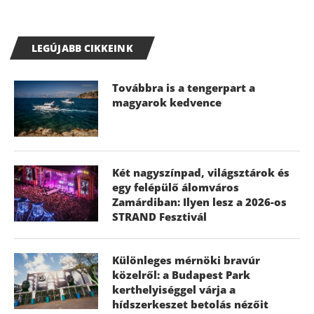
LEGÚJABB CIKKEINK
Továbbra is a tengerpart a
magyarok kedvence
Két nagyszínpad, világsztárok és
egy felépülő álomváros
Zamárdiban: Ilyen lesz a 2026-os
STRAND Fesztivál
Különleges mérnöki bravúr
közelről: a Budapest Park
kerthelyiséggel várja a
hídszerkeszet betolás nézőit