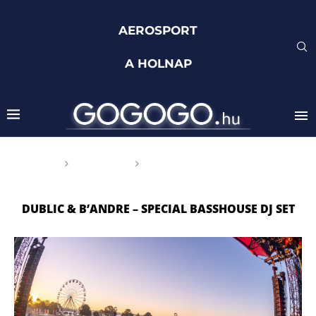
AEROSPORT
A HOLNAP
Főoldal
Címkék
Posts tagged with "Dublic &
B’Andre – special basshouse DJ set"
DUBLIC & B’ANDRE – SPECIAL BASSHOUSE DJ SET