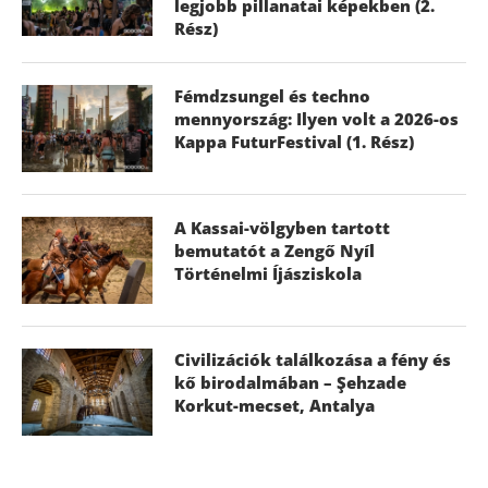
legjobb pillanatai képekben (2.
Rész)
Fémdzsungel és techno
mennyország: Ilyen volt a 2026-os
Kappa FuturFestival (1. Rész)
A Kassai-völgyben tartott
bemutatót a Zengő Nyíl
Történelmi Íjásziskola
Civilizációk találkozása a fény és
kő birodalmában – Şehzade
Korkut-mecset, Antalya