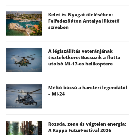
Kelet és Nyugat ölelésében:
Felfedezőúton Antalya lüktető
szívében
A légiszállítás veteránjának
tiszteletköre: Búcsúzik a flotta
utolsó Mi-17-es helikoptere
Méltó búcsú a harctéri legendától
– Mi-24
Rozsda, zene és végtelen energia:
A Kappa FuturFestival 2026