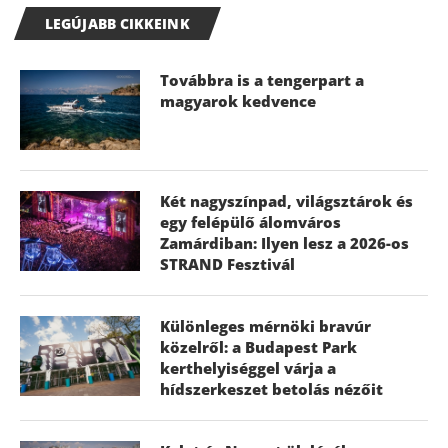
LEGÚJABB CIKKEINK
Továbbra is a tengerpart a
magyarok kedvence
Két nagyszínpad, világsztárok és
egy felépülő álomváros
Zamárdiban: Ilyen lesz a 2026-os
STRAND Fesztivál
Különleges mérnöki bravúr
közelről: a Budapest Park
kerthelyiséggel várja a
hídszerkeszet betolás nézőit