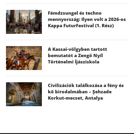
Fémdzsungel és techno
mennyország: Ilyen volt a 2026-os
Kappa FuturFestival (1. Rész)
A Kassai-völgyben tartott
bemutatót a Zengő Nyíl
Történelmi Íjásziskola
Civilizációk találkozása a fény és
kő birodalmában – Şehzade
Korkut-mecset, Antalya