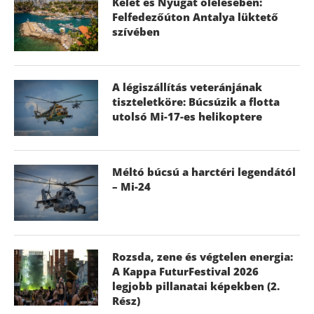
Kelet és Nyugat ölelésében:
Felfedezőúton Antalya lüktető
szívében
A légiszállítás veteránjának
tiszteletköre: Búcsúzik a flotta
utolsó Mi-17-es helikoptere
Méltó búcsú a harctéri legendától
– Mi-24
Rozsda, zene és végtelen energia:
A Kappa FuturFestival 2026
legjobb pillanatai képekben (2.
Rész)