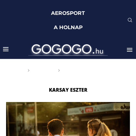
AEROSPORT
A HOLNAP
Főoldal
Címkék
Posts tagged with "Karsay
Eszter"
KARSAY ESZTER