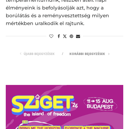
élményeink is befolyásolják azt, hogy a
borúlátás és a reményvesztettség milyen
mértékben uralkodik el rajtunk.
ÚJABB BEJEGYZÉSEK
KORÁBBI BEJEGYZÉSEK