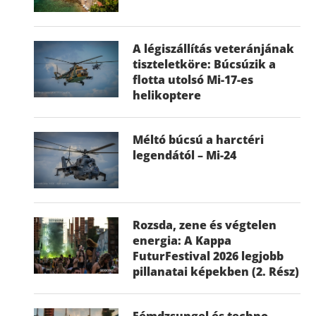
A légiszállítás veteránjának
tiszteletköre: Búcsúzik a
flotta utolsó Mi-17-es
helikoptere
Méltó búcsú a harctéri
legendától – Mi-24
Rozsda, zene és végtelen
energia: A Kappa
FuturFestival 2026 legjobb
pillanatai képekben (2. Rész)
Fémdzsungel és techno