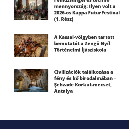
mennyország: Ilyen volt a
2026-os Kappa FuturFestival
(1. Rész)
A Kassai-völgyben tartott
bemutatót a Zengő Nyíl
Történelmi Íjásziskola
Civilizációk találkozása a
fény és kő birodalmában –
Şehzade Korkut-mecset,
Antalya