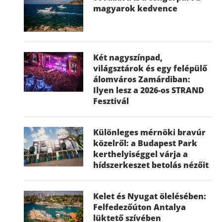
magyarok kedvence
Két nagyszínpad,
világsztárok és egy felépülő
álomváros Zamárdiban:
Ilyen lesz a 2026-os STRAND
Fesztivál
Különleges mérnöki bravúr
közelről: a Budapest Park
kerthelyiséggel várja a
hídszerkeszet betolás nézőit
Kelet és Nyugat ölelésében:
Felfedezőúton Antalya
lüktető szívében