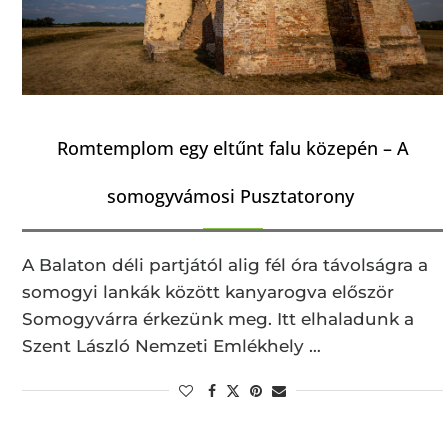
Romtemplom egy eltűnt falu közepén – A
somogyvámosi Pusztatorony
A Balaton déli partjától alig fél óra távolságra a
somogyi lankák között kanyarogva először
Somogyvárra érkezünk meg. Itt elhaladunk a
Szent László Nemzeti Emlékhely …