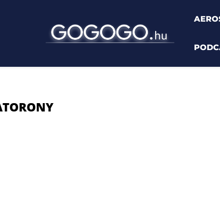
AERO
PODC
y"
ATORONY