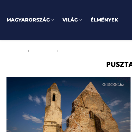
MAGYARORSZÁG
VILÁG
ÉLMÉNYEK
Főoldal
Címkék
Posts tagged with "pusztatoron
PUSZT