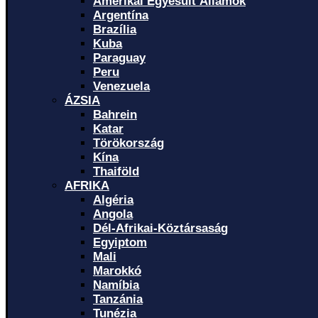
Amerikai Egyesült Államok
Argentína
Brazília
Kuba
Paraguay
Peru
Venezuela
ÁZSIA
Bahrein
Katar
Törökország
Kína
Thaiföld
AFRIKA
Algéria
Angola
Dél-Afrikai-Köztársaság
Egyiptom
Mali
Marokkó
Namíbia
Tanzánia
Tunézia