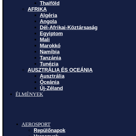
Thaiföld
AFRIKA
Algéria
Angola
Dél-Afrikai-Köztársaság
Egyiptom
Mali
Marokkó
Namíbia
Tanzánia
Tunézia
AUSZTRÁLIA ÉS OCEÁNIA
Ausztrália
Óceánia
Új-Zéland
ÉLMÉNYEK
AEROSPORT
Repülőnapok