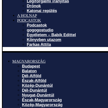
Légiforgalmi irányítás
Drónok
Katonai repülés
A HOLNAP
PODCASTOK
Podcastok
gogogostudio
Egyéletem – Babik Edittel
Könyvben utazom
Farkas Attila
MAGYARORSZÁG
Budapest
Balaton
Dél-Alföld
Észak-Alföld
Közép-Dunántúl
Dél-Dunántúl
Nyugat-Dunántúl
Észak-Magyarország
Közép-Magyarország