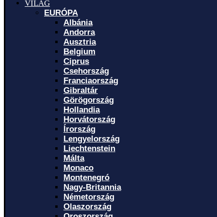
VILÁG
EURÓPA
Albánia
Andorra
Ausztria
Belgium
Ciprus
Csehország
Franciaország
Gibraltár
Görögország
Hollandia
Horvátország
Írország
Lengyelország
Liechtenstein
Málta
Monaco
Montenegró
Nagy-Britannia
Németország
Olaszország
Oroszország