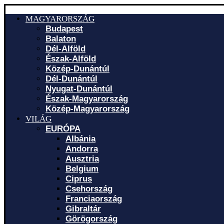
MAGYARORSZÁG
Budapest
Balaton
Dél-Alföld
Észak-Alföld
Közép-Dunántúl
Dél-Dunántúl
Nyugat-Dunántúl
Észak-Magyarország
Közép-Magyarország
VILÁG
EURÓPA
Albánia
Andorra
Ausztria
Belgium
Ciprus
Csehország
Franciaország
Gibraltár
Görögország