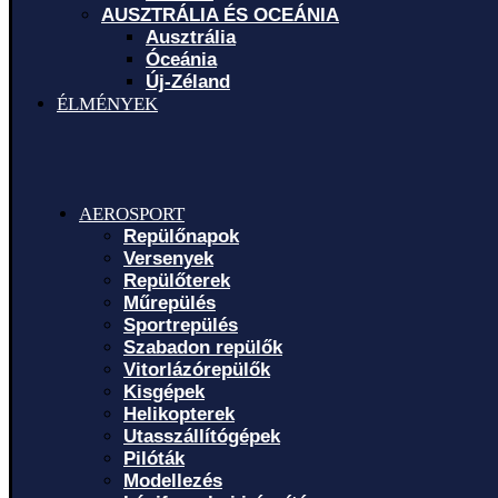
AUSZTRÁLIA ÉS OCEÁNIA
Ausztrália
Óceánia
Új-Zéland
ÉLMÉNYEK
AEROSPORT
Repülőnapok
Versenyek
Repülőterek
Műrepülés
Sportrepülés
Szabadon repülők
Vitorlázórepülők
Kisgépek
Helikopterek
Utasszállítógépek
Pilóták
Modellezés