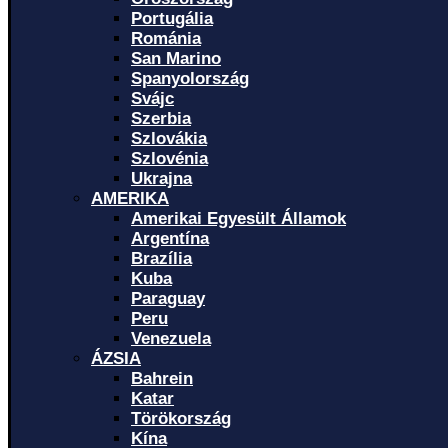
Portugália
Románia
San Marino
Spanyolország
Svájc
Szerbia
Szlovákia
Szlovénia
Ukrajna
AMERIKA
Amerikai Egyesült Államok
Argentína
Brazília
Kuba
Paraguay
Peru
Venezuela
ÁZSIA
Bahrein
Katar
Törökország
Kína