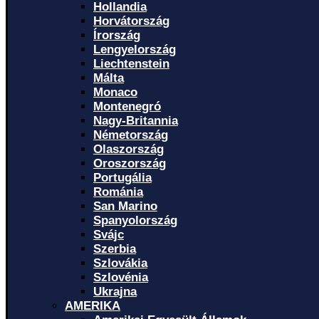
Hollandia
Horvátország
Írország
Lengyelország
Liechtenstein
Málta
Monaco
Montenegró
Nagy-Britannia
Németország
Olaszország
Oroszország
Portugália
Románia
San Marino
Spanyolország
Svájc
Szerbia
Szlovákia
Szlovénia
Ukrajna
AMERIKA