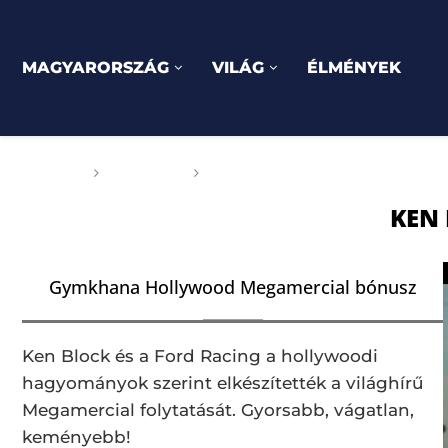
MAGYARORSZÁG
VILÁG
ÉLMÉNYEK
Főoldal
Címkék
Posts tagged with "Ken Block"
KEN
Gymkhana Hollywood Megamercial bónusz
Ken Block és a Ford Racing a hollywoodi
hagyományok szerint elkészítették a világhírű
Megamercial folytatását. Gyorsabb, vágatlan,
keményebb!