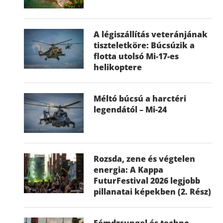
A légiszállítás veteránjának
tiszteletköre: Búcsúzik a
flotta utolsó Mi-17-es
helikoptere
Méltó búcsú a harctéri
legendától – Mi-24
Rozsda, zene és végtelen
energia: A Kappa
FuturFestival 2026 legjobb
pillanatai képekben (2. Rész)
Fémdzsungel és techno