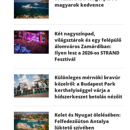
magyarok kedvence
Két nagyszínpad,
világsztárok és egy felépülő
álomváros Zamárdiban:
Ilyen lesz a 2026-os STRAND
Fesztivál
Különleges mérnöki bravúr
közelről: a Budapest Park
kerthelyiséggel várja a
hídszerkeszet betolás nézőit
Kelet és Nyugat ölelésében:
Felfedezőúton Antalya
lüktető szívében