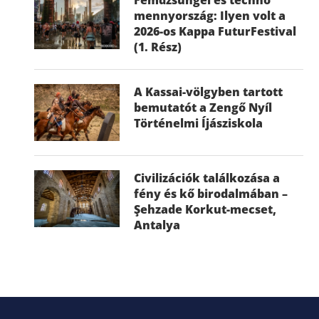
mennyország: Ilyen volt a
2026-os Kappa FuturFestival
(1. Rész)
A Kassai-völgyben tartott
bemutatót a Zengő Nyíl
Történelmi Íjásziskola
Civilizációk találkozása a
fény és kő birodalmában –
Şehzade Korkut-mecset,
Antalya