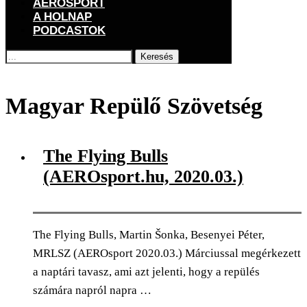
AEROSPORT
A HOLNAP
PODCASTOK
Keresés
Főoldal
Címkék
Posts tagged with "Magyar Repülő Szövetség"
Magyar Repülő Szövetség
The Flying Bulls
(AEROsport.hu, 2020.03.)
The Flying Bulls, Martin Šonka, Besenyei Péter,
MRLSZ (AEROsport 2020.03.) Márciussal megérkezett
a naptári tavasz, ami azt jelenti, hogy a repülés
számára napról napra …