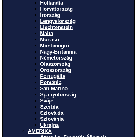
Hollandia
Horvátország
Írország
Lengyelország
Liechtenstein
Málta
Monaco
Montenegró
Nagy-Britannia
Németország
Olaszország
Oroszország
Portugália
Románia
San Marino
Spanyolország
Svájc
Szerbia
Szlovákia
Szlovénia
Ukrajna
AMERIKA