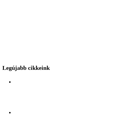
Legújabb cikkeink
Különleges mérnöki bravúr közelről: a Budapest
Park kerthelyiséggel várja a hídszerkeszet betolás
nézőit
Kelet és Nyugat ölelésében: Felfedezőúton Antalya
lüktető szívében