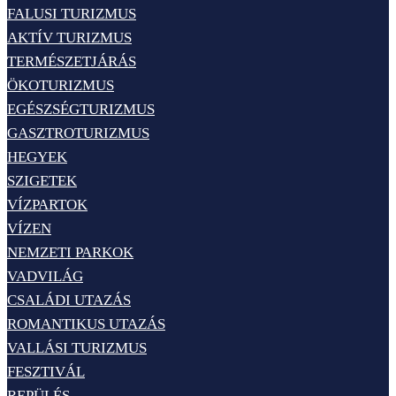
FALUSI TURIZMUS
AKTÍV TURIZMUS
TERMÉSZETJÁRÁS
ÖKOTURIZMUS
EGÉSZSÉGTURIZMUS
GASZTROTURIZMUS
HEGYEK
SZIGETEK
VÍZPARTOK
VÍZEN
NEMZETI PARKOK
VADVILÁG
CSALÁDI UTAZÁS
ROMANTIKUS UTAZÁS
VALLÁSI TURIZMUS
FESZTIVÁL
REPÜLÉS