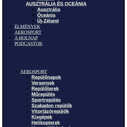
AUSZTRÁLIA ÉS OCEÁNIA
Ausztrália
Óceánia
Új-Zéland
ÉLMÉNYEK
AEROSPORT
A HOLNAP
PODCASTOK
AEROSPORT
Repülőnapok
Versenyek
Repülőterek
Műrepülés
Sportrepülés
Szabadon repülők
Vitorlázórepülők
Kisgépek
Helikopterek