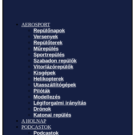
AEROSPORT
Repülőnapok
Versenyek
Repülőterek
Műrepülés
Sportrepülés
Szabadon repülők
Vitorlázórepülők
Kisgépek
Helikopterek
Utasszállítógépek
Pilóták
Modellezés
Légiforgalmi irányítás
Drónok
Katonai repülés
A HOLNAP
PODCASTOK
Podcastok