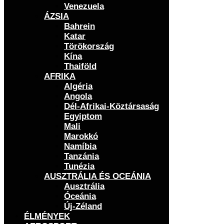
Venezuela
ÁZSIA
Bahrein
Katar
Törökország
Kína
Thaiföld
AFRIKA
Algéria
Angola
Dél-Afrikai-Köztársaság
Egyiptom
Mali
Marokkó
Namíbia
Tanzánia
Tunézia
AUSZTRÁLIA ÉS OCEÁNIA
Ausztrália
Óceánia
Új-Zéland
ÉLMÉNYEK