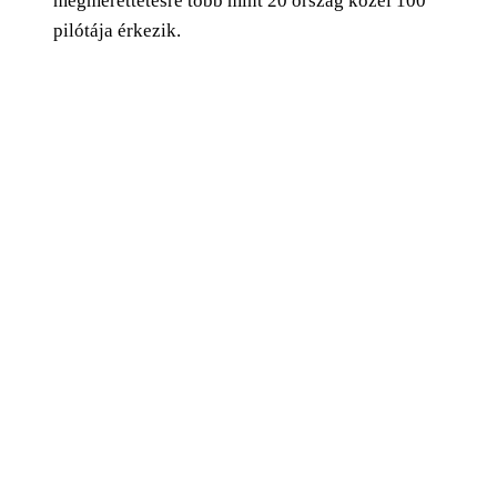
megmérettetésre több mint 20 ország közel 100
pilótája érkezik.
0
Facebook
Twitter
Pinterest
Email