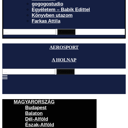
gogogostudio
Egyéletem – Babik Edittel
Könyvben utazom
Farkas Attila
Keresés
AEROSPORT
A HOLNAP
Keresés
MAGYARORSZÁG
Budapest
Balaton
Dél-Alföld
Észak-Alföld