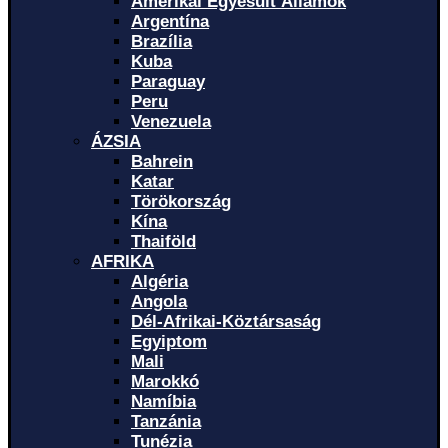
Amerikai Egyesült Államok
Argentína
Brazília
Kuba
Paraguay
Peru
Venezuela
ÁZSIA
Bahrein
Katar
Törökország
Kína
Thaiföld
AFRIKA
Algéria
Angola
Dél-Afrikai-Köztársaság
Egyiptom
Mali
Marokkó
Namíbia
Tanzánia
Tunézia