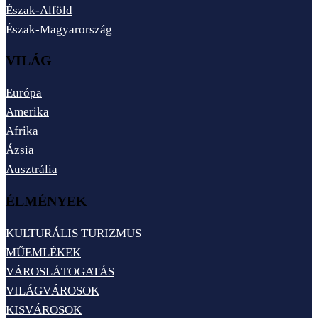
Észak-Alföld
Észak-Magyarország
VILÁG
Európa
Amerika
Afrika
Ázsia
Ausztrália
ÉLMÉNYEK
KULTURÁLIS TURIZMUS
MŰEMLÉKEK
VÁROSLÁTOGATÁS
VILÁGVÁROSOK
KISVÁROSOK