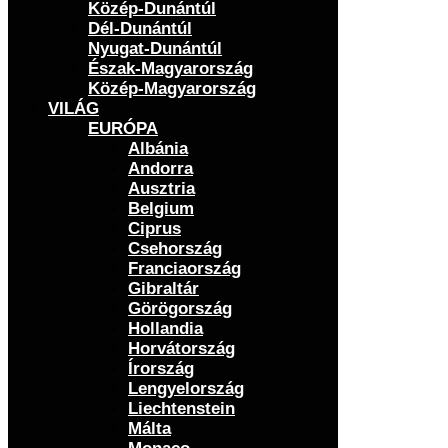
Közép-Dunántúl
Dél-Dunántúl
Nyugat-Dunántúl
Észak-Magyarország
Közép-Magyarország
VILÁG
EURÓPA
Albánia
Andorra
Ausztria
Belgium
Ciprus
Csehország
Franciaország
Gibraltár
Görögország
Hollandia
Horvátország
Írország
Lengyelország
Liechtenstein
Málta