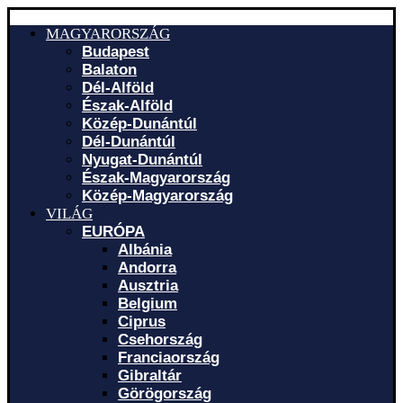
MAGYARORSZÁG
Budapest
Balaton
Dél-Alföld
Észak-Alföld
Közép-Dunántúl
Dél-Dunántúl
Nyugat-Dunántúl
Észak-Magyarország
Közép-Magyarország
VILÁG
EURÓPA
Albánia
Andorra
Ausztria
Belgium
Ciprus
Csehország
Franciaország
Gibraltár
Görögország