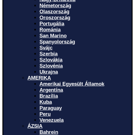
Németország
Olaszország
Oroszország
Portugália
Románia
San Marino
Spanyolország
Svájc
Szerbia
Szlovákia
Szlovénia
Ukrajna
AMERIKA
Amerikai Egyesült Államok
Argentína
Brazília
Kuba
Paraguay
Peru
Venezuela
ÁZSIA
Bahrein