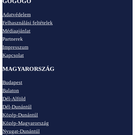
GOGOGO
Adatvédelem
Felhasználási feltételek
Médiaajánlat
Partnerek
Impresszum
Kapcsolat
MAGYARORSZÁG
Budapest
Balaton
Dél-Alföld
Dél-Dunántúl
Közép-Dunántúl
Közép-Magyarország
Nyugat-Dunántúl