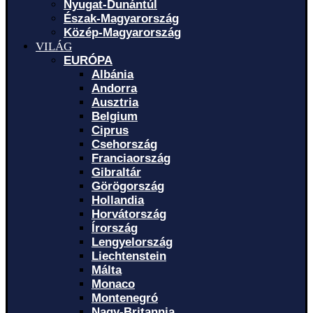
Nyugat-Dunántúl
Észak-Magyarország
Közép-Magyarország
VILÁG
EURÓPA
Albánia
Andorra
Ausztria
Belgium
Ciprus
Csehország
Franciaország
Gibraltár
Görögország
Hollandia
Horvátország
Írország
Lengyelország
Liechtenstein
Málta
Monaco
Montenegró
Nagy-Britannia