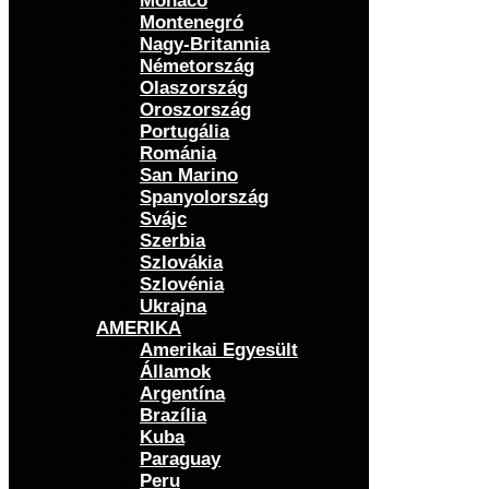
Monaco
Montenegró
Nagy-Britannia
Németország
Olaszország
Oroszország
Portugália
Románia
San Marino
Spanyolország
Svájc
Szerbia
Szlovákia
Szlovénia
Ukrajna
AMERIKA
Amerikai Egyesült
Államok
Argentína
Brazília
Kuba
Paraguay
Peru