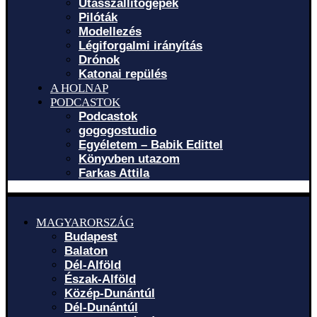
Utasszállítógépek
Pilóták
Modellezés
Légiforgalmi irányítás
Drónok
Katonai repülés
A HOLNAP
PODCASTOK
Podcastok
gogogostudio
Egyéletem – Babik Edittel
Könyvben utazom
Farkas Attila
MAGYARORSZÁG
Budapest
Balaton
Dél-Alföld
Észak-Alföld
Közép-Dunántúl
Dél-Dunántúl