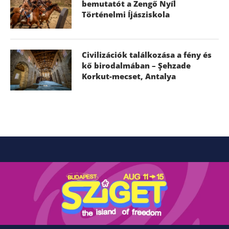
bemutatót a Zengő Nyíl
Történelmi Íjásziskola
Civilizációk találkozása a fény és
kő birodalmában – Şehzade
Korkut-mecset, Antalya