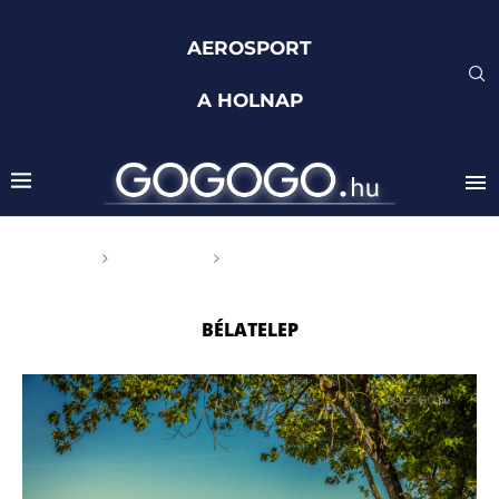
AEROSPORT
A HOLNAP
Főoldal
Címkék
Posts tagged with
"Bélatelep"
BÉLATELEP