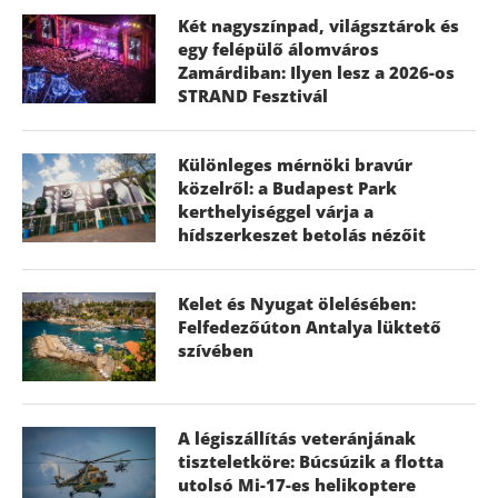
Két nagyszínpad, világsztárok és
egy felépülő álomváros
Zamárdiban: Ilyen lesz a 2026-os
STRAND Fesztivál
Különleges mérnöki bravúr
közelről: a Budapest Park
kerthelyiséggel várja a
hídszerkeszet betolás nézőit
Kelet és Nyugat ölelésében:
Felfedezőúton Antalya lüktető
szívében
A légiszállítás veteránjának
tiszteletköre: Búcsúzik a flotta
utolsó Mi-17-es helikoptere