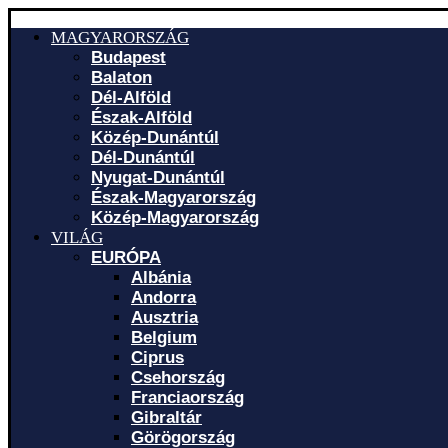
MAGYARORSZÁG
Budapest
Balaton
Dél-Alföld
Észak-Alföld
Közép-Dunántúl
Dél-Dunántúl
Nyugat-Dunántúl
Észak-Magyarország
Közép-Magyarország
VILÁG
EURÓPA
Albánia
Andorra
Ausztria
Belgium
Ciprus
Csehország
Franciaország
Gibraltár
Görögország