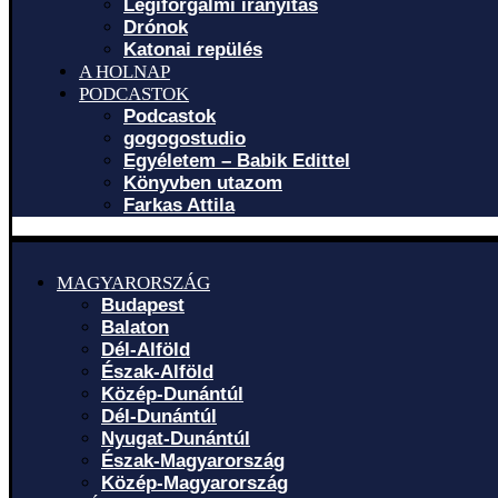
Légiforgalmi irányítás
Drónok
Katonai repülés
A HOLNAP
PODCASTOK
Podcastok
gogogostudio
Egyéletem – Babik Edittel
Könyvben utazom
Farkas Attila
MAGYARORSZÁG
Budapest
Balaton
Dél-Alföld
Észak-Alföld
Közép-Dunántúl
Dél-Dunántúl
Nyugat-Dunántúl
Észak-Magyarország
Közép-Magyarország