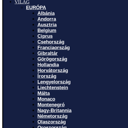
VILÁG
EURÓPA
Albánia
Andorra
Ausztria
Belgium
Ciprus
Csehország
Franciaország
Gibraltár
Görögország
Hollandia
Horvátország
Írország
Lengyelország
Liechtenstein
Málta
Monaco
Montenegró
Nagy-Britannia
Németország
Olaszország
Oroszország