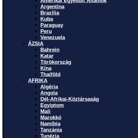
Amerikai Egyesült Államok
Argentína
Brazília
Kuba
Paraguay
Peru
Venezuela
ÁZSIA
Bahrein
Katar
Törökország
Kína
Thaiföld
AFRIKA
Algéria
Angola
Dél-Afrikai-Köztársaság
Egyiptom
Mali
Marokkó
Namíbia
Tanzánia
Tunézia