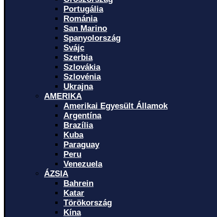
Portugália
Románia
San Marino
Spanyolország
Svájc
Szerbia
Szlovákia
Szlovénia
Ukrajna
AMERIKA
Amerikai Egyesült Államok
Argentína
Brazília
Kuba
Paraguay
Peru
Venezuela
ÁZSIA
Bahrein
Katar
Törökország
Kína