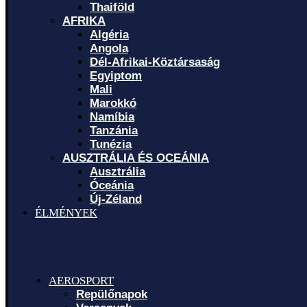
Thaiföld
AFRIKA
Algéria
Angola
Dél-Afrikai-Köztársaság
Egyiptom
Mali
Marokkó
Namíbia
Tanzánia
Tunézia
AUSZTRÁLIA ÉS OCEÁNIA
Ausztrália
Óceánia
Új-Zéland
ÉLMÉNYEK
AEROSPORT
Repülőnapok