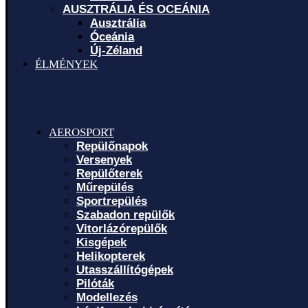
AUSZTRÁLIA ÉS OCEÁNIA
Ausztrália
Óceánia
Új-Zéland
ÉLMÉNYEK
AEROSPORT
Repülőnapok
Versenyek
Repülőterek
Műrepülés
Sportrepülés
Szabadon repülők
Vitorlázórepülők
Kisgépek
Helikopterek
Utasszállítógépek
Pilóták
Modellezés