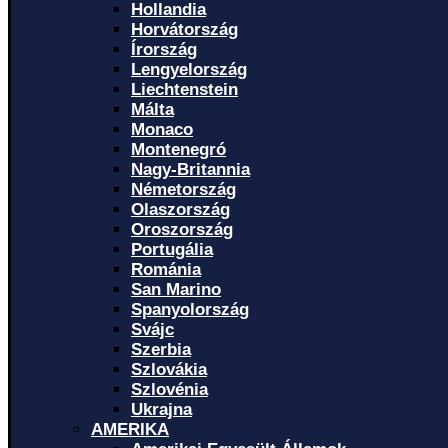
Hollandia
Horvátország
Írország
Lengyelország
Liechtenstein
Málta
Monaco
Montenegró
Nagy-Britannia
Németország
Olaszország
Oroszország
Portugália
Románia
San Marino
Spanyolország
Svájc
Szerbia
Szlovákia
Szlovénia
Ukrajna
AMERIKA