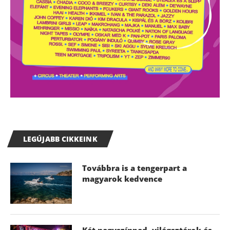
LEGÚJABB CIKKEINK
Továbbra is a tengerpart a
magyarok kedvence
Két nagyszínpad, világsztárok és