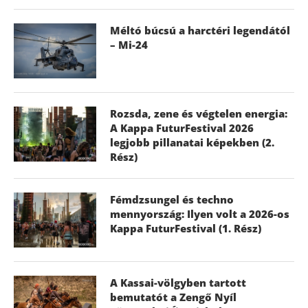
Méltó búcsú a harctéri legendától
– Mi-24
Rozsda, zene és végtelen energia:
A Kappa FuturFestival 2026
legjobb pillanatai képekben (2.
Rész)
Fémdzsungel és techno
mennyország: Ilyen volt a 2026-os
Kappa FuturFestival (1. Rész)
A Kassai-völgyben tartott
bemutatót a Zengő Nyíl