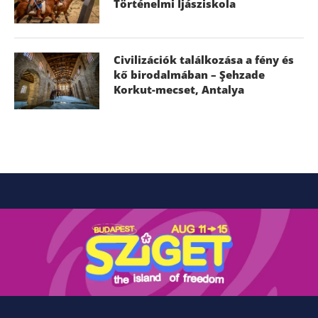
Történelmi Íjásziskola
Civilizációk találkozása a fény és
kő birodalmában – Şehzade
Korkut-mecset, Antalya