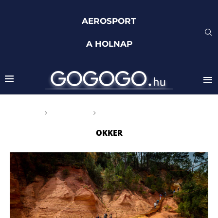
AEROSPORT
A HOLNAP
Főoldal
Címkék
Posts tagged with "okker"
OKKER