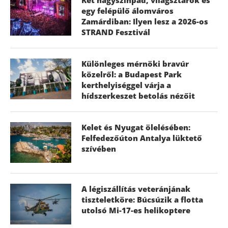
egy felépülő álomváros
Zamárdiban: Ilyen lesz a 2026-os
STRAND Fesztivál
Különleges mérnöki bravúr
közelről: a Budapest Park
kerthelyiséggel várja a
hídszerkeszet betolás nézőit
Kelet és Nyugat ölelésében:
Felfedezőúton Antalya lüktető
szívében
A légiszállítás veteránjának
tiszteletköre: Búcsúzik a flotta
utolsó Mi-17-es helikoptere