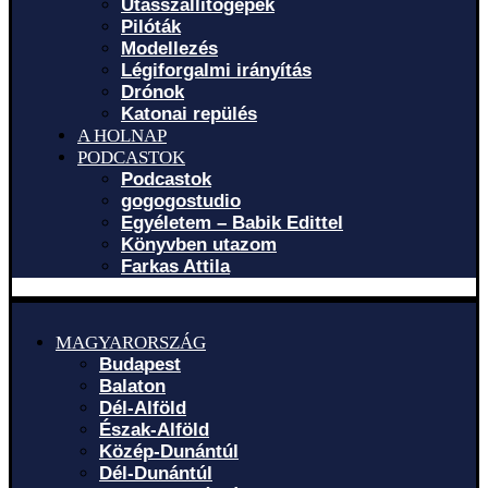
Utasszállítógépek
Pilóták
Modellezés
Légiforgalmi irányítás
Drónok
Katonai repülés
A HOLNAP
PODCASTOK
Podcastok
gogogostudio
Egyéletem – Babik Edittel
Könyvben utazom
Farkas Attila
MAGYARORSZÁG
Budapest
Balaton
Dél-Alföld
Észak-Alföld
Közép-Dunántúl
Dél-Dunántúl