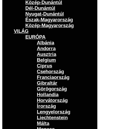
Közép-Dunántúl
Dél-Dunántúl
Nyugat-Dunántúl
Észak-Magyarország
Közép-Magyarország
VILÁG
EURÓPA
Albánia
Andorra
Ausztria
Belgium
Ciprus
Csehország
Franciaország
Gibraltár
Görögország
Hollandia
Horvátország
Írország
Lengyelország
Liechtenstein
Málta