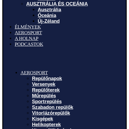
AUSZTRÁLIA ÉS OCEÁNIA
Ausztrália
Óceánia
Új-Zéland
ÉLMÉNYEK
AEROSPORT
A HOLNAP
PODCASTOK
AEROSPORT
Repülőnapok
Versenyek
Repülőterek
Műrepülés
Sportrepülés
Szabadon repülők
Vitorlázórepülők
Kisgépek
Helikopterek