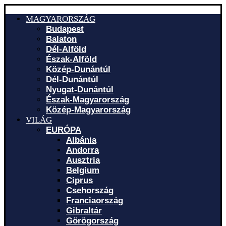
MAGYARORSZÁG
Budapest
Balaton
Dél-Alföld
Észak-Alföld
Közép-Dunántúl
Dél-Dunántúl
Nyugat-Dunántúl
Észak-Magyarország
Közép-Magyarország
VILÁG
EURÓPA
Albánia
Andorra
Ausztria
Belgium
Ciprus
Csehország
Franciaország
Gibraltár
Görögország