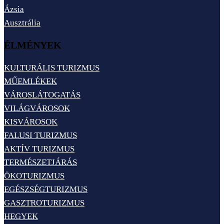
Ázsia
Ausztrália
ÉLMÉNYEK
KULTURÁLIS TURIZMUS
MŰEMLÉKEK
VÁROSLÁTOGATÁS
VILÁGVÁROSOK
KISVÁROSOK
FALUSI TURIZMUS
AKTÍV TURIZMUS
TERMÉSZETJÁRÁS
ÖKOTURIZMUS
EGÉSZSÉGTURIZMUS
GASZTROTURIZMUS
HEGYEK