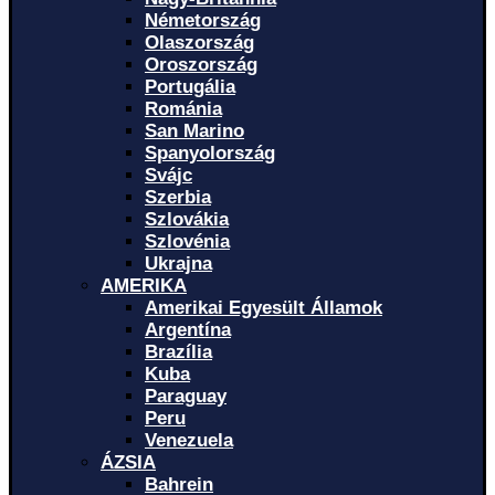
Németország
Olaszország
Oroszország
Portugália
Románia
San Marino
Spanyolország
Svájc
Szerbia
Szlovákia
Szlovénia
Ukrajna
AMERIKA
Amerikai Egyesült Államok
Argentína
Brazília
Kuba
Paraguay
Peru
Venezuela
ÁZSIA
Bahrein