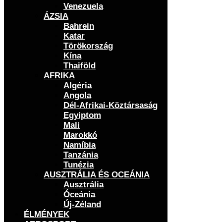
Venezuela
ÁZSIA
Bahrein
Katar
Törökország
Kína
Thaiföld
AFRIKA
Algéria
Angola
Dél-Afrikai-Köztársaság
Egyiptom
Mali
Marokkó
Namíbia
Tanzánia
Tunézia
AUSZTRÁLIA ÉS OCEÁNIA
Ausztrália
Óceánia
Új-Zéland
ÉLMÉNYEK