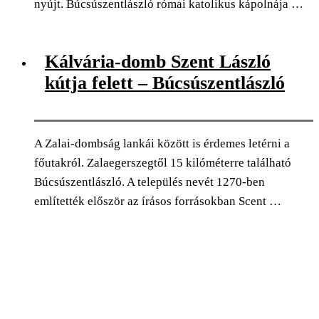
nyújt. Búcsúszentlászló római katolikus kápolnája …
0
Facebook
Twitter
Pinterest
Email
Kálvária-domb Szent László
kútja felett – Búcsúszentlászló
A Zalai-dombság lankái között is érdemes letérni a
főutakról. Zalaegerszegtől 15 kilóméterre található
Búcsúszentlászló. A település nevét 1270-ben
említették először az írásos forrásokban Scent …
0
Facebook
Twitter
Pinterest
Email