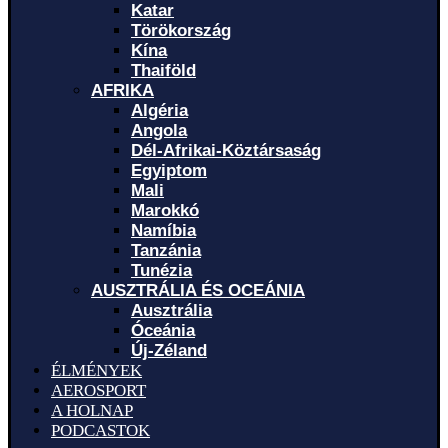
Katar
Törökország
Kína
Thaiföld
AFRIKA
Algéria
Angola
Dél-Afrikai-Köztársaság
Egyiptom
Mali
Marokkó
Namíbia
Tanzánia
Tunézia
AUSZTRÁLIA ÉS OCEÁNIA
Ausztrália
Óceánia
Új-Zéland
ÉLMÉNYEK
AEROSPORT
A HOLNAP
PODCASTOK