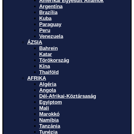
Amerikai Egyesült Államok
Argentína
Brazília
Kuba
Paraguay
Peru
Venezuela
ÁZSIA
Bahrein
Katar
Törökország
Kína
Thaiföld
AFRIKA
Algéria
Angola
Dél-Afrikai-Köztársaság
Egyiptom
Mali
Marokkó
Namíbia
Tanzánia
Tunézia