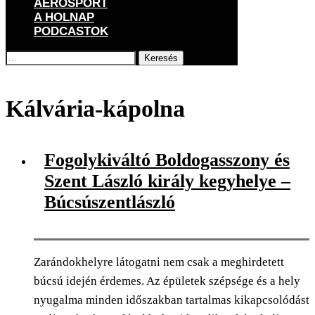
AEROSPORT
A HOLNAP
PODCASTOK
Keresés
Főoldal
Címkék
Posts tagged with "Kálvária-kápolna"
Kálvária-kápolna
Fogolykiváltó Boldogasszony és
Szent László király kegyhelye –
Búcsúszentlászló
Zarándokhelyre látogatni nem csak a meghirdetett
búcsú idején érdemes. Az épületek szépsége és a hely
nyugalma minden időszakban tartalmas kikapcsolódást