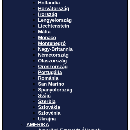
Hollandia
Horvátország
Írország
Lengyelország
Liechtenstein
Málta
Monaco
Montenegró
Nagy-Britannia
Németország
Olaszország
Oroszország
Portugália
Románia
San Marino
Spanyolország
Svájc
Szerbia
Szlovákia
Szlovénia
Ukrajna
AMERIKA