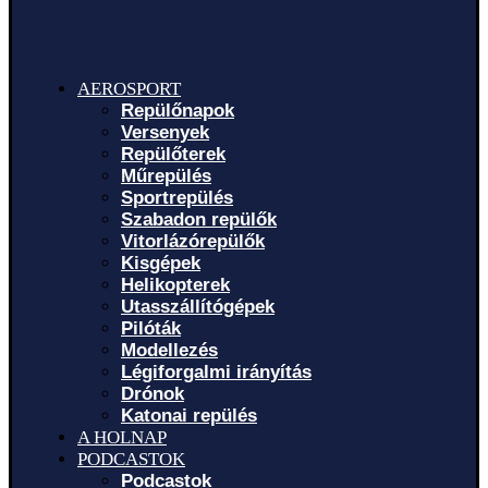
AEROSPORT
Repülőnapok
Versenyek
Repülőterek
Műrepülés
Sportrepülés
Szabadon repülők
Vitorlázórepülők
Kisgépek
Helikopterek
Utasszállítógépek
Pilóták
Modellezés
Légiforgalmi irányítás
Drónok
Katonai repülés
A HOLNAP
PODCASTOK
Podcastok