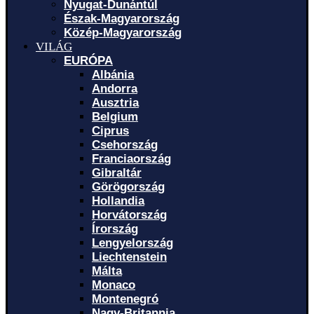
Nyugat-Dunántúl
Észak-Magyarország
Közép-Magyarország
VILÁG
EURÓPA
Albánia
Andorra
Ausztria
Belgium
Ciprus
Csehország
Franciaország
Gibraltár
Görögország
Hollandia
Horvátország
Írország
Lengyelország
Liechtenstein
Málta
Monaco
Montenegró
Nagy-Britannia