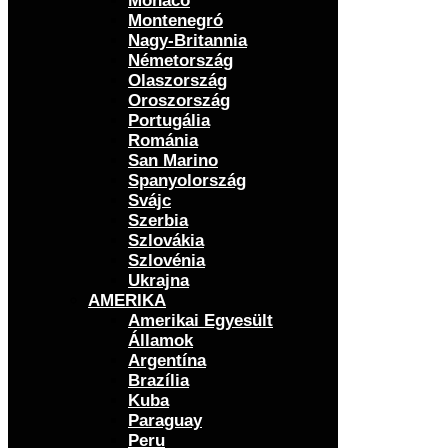
Monaco
Montenegró
Nagy-Britannia
Németország
Olaszország
Oroszország
Portugália
Románia
San Marino
Spanyolország
Svájc
Szerbia
Szlovákia
Szlovénia
Ukrajna
AMERIKA
Amerikai Egyesült
Államok
Argentína
Brazília
Kuba
Paraguay
Peru