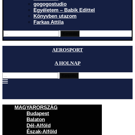
gogogostudio
Egyéletem – Babik Edittel
Könyvben utazom
Farkas Attila
Keresés
AEROSPORT
A HOLNAP
Keresés
MAGYARORSZÁG
Budapest
Balaton
Dél-Alföld
Észak-Alföld