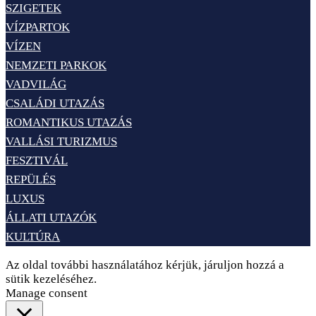
SZIGETEK
VÍZPARTOK
VÍZEN
NEMZETI PARKOK
VADVILÁG
CSALÁDI UTAZÁS
ROMANTIKUS UTAZÁS
VALLÁSI TURIZMUS
FESZTIVÁL
REPÜLÉS
LUXUS
ÁLLATI UTAZÓK
KULTÚRA
Az oldal további használatához kérjük, járuljon hozzá a
sütik kezeléséhez.
Elfogadom
Adatvédelem
Manage consent