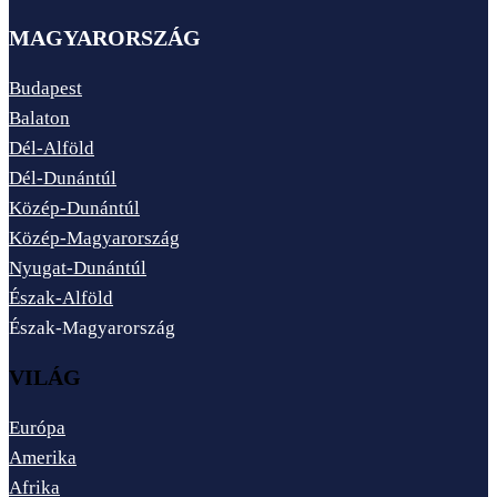
MAGYARORSZÁG
Budapest
Balaton
Dél-Alföld
Dél-Dunántúl
Közép-Dunántúl
Közép-Magyarország
Nyugat-Dunántúl
Észak-Alföld
Észak-Magyarország
VILÁG
Európa
Amerika
Afrika