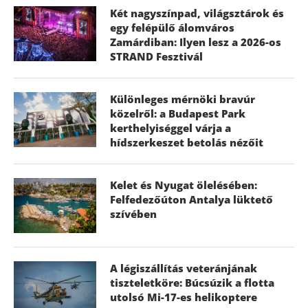
Két nagyszínpad, világsztárok és
egy felépülő álomváros
Zamárdiban: Ilyen lesz a 2026-os
STRAND Fesztivál
Különleges mérnöki bravúr
közelről: a Budapest Park
kerthelyiséggel várja a
hídszerkeszet betolás nézőit
Kelet és Nyugat ölelésében:
Felfedezőúton Antalya lüktető
szívében
A légiszállítás veteránjának
tiszteletköre: Búcsúzik a flotta
utolsó Mi-17-es helikoptere