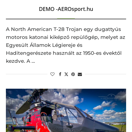
DEMO -AEROsport.hu
A North American T-28 Trojan egy dugattyús
motoros katonai kiképző repülőgép, melyet az
Egyesült Államok Légiereje és
Haditengerészete használt az 1950-es évektől
kezdve. A …