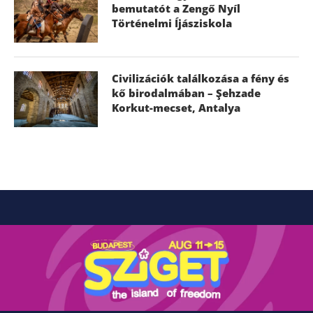
bemutatót a Zengő Nyíl
Történelmi Íjásziskola
Civilizációk találkozása a fény és
kő birodalmában – Şehzade
Korkut-mecset, Antalya