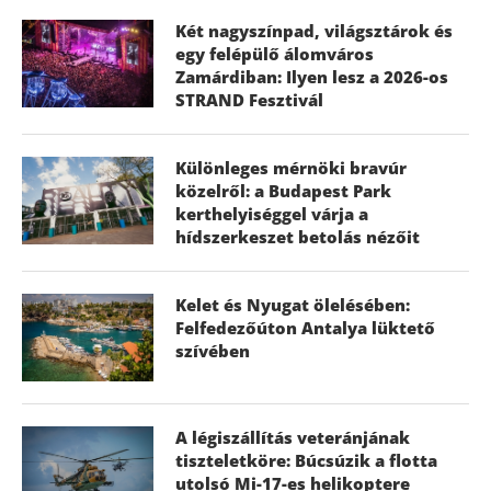
Két nagyszínpad, világsztárok és
egy felépülő álomváros
Zamárdiban: Ilyen lesz a 2026-os
STRAND Fesztivál
Különleges mérnöki bravúr
közelről: a Budapest Park
kerthelyiséggel várja a
hídszerkeszet betolás nézőit
Kelet és Nyugat ölelésében:
Felfedezőúton Antalya lüktető
szívében
A légiszállítás veteránjának
tiszteletköre: Búcsúzik a flotta
utolsó Mi-17-es helikoptere