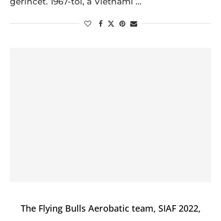
gerincét. 1967-től, a Vietnámi …
The Flying Bulls Aerobatic team, SIAF 2022,