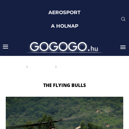
AEROSPORT
A HOLNAP
Főoldal
Címkék
Posts tagged with "The
Flying Bulls"
THE FLYING BULLS