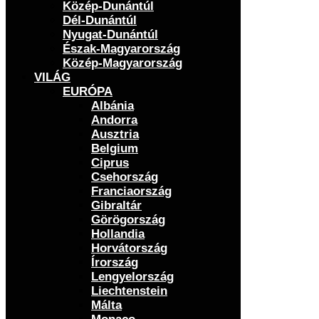
Közép-Dunántúl
Dél-Dunántúl
Nyugat-Dunántúl
Észak-Magyarország
Közép-Magyarország
VILÁG
EURÓPA
Albánia
Andorra
Ausztria
Belgium
Ciprus
Csehország
Franciaország
Gibraltár
Görögország
Hollandia
Horvátország
Írország
Lengyelország
Liechtenstein
Málta