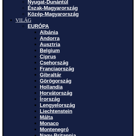
Nyugat-Dunántúl
Észak-Magyarország
Közép-Magyarország
VILÁG
EURÓPA
Albánia
Andorra
Ausztria
Belgium
Ciprus
Csehország
Franciaország
Gibraltár
Görögország
Hollandia
Horvátország
Írország
Lengyelország
Liechtenstein
Málta
Monaco
Montenegró
Nagy-Britannia