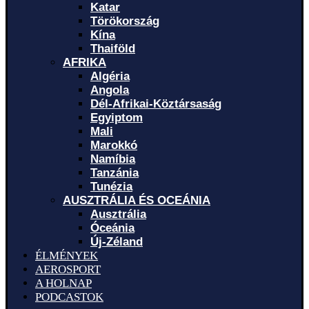
Katar
Törökország
Kína
Thaiföld
AFRIKA
Algéria
Angola
Dél-Afrikai-Köztársaság
Egyiptom
Mali
Marokkó
Namíbia
Tanzánia
Tunézia
AUSZTRÁLIA ÉS OCEÁNIA
Ausztrália
Óceánia
Új-Zéland
ÉLMÉNYEK
AEROSPORT
A HOLNAP
PODCASTOK