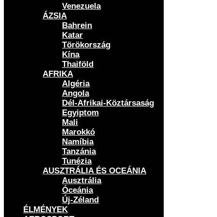
Venezuela
ÁZSIA
Bahrein
Katar
Törökország
Kína
Thaiföld
AFRIKA
Algéria
Angola
Dél-Afrikai-Köztársaság
Egyiptom
Mali
Marokkó
Namíbia
Tanzánia
Tunézia
AUSZTRÁLIA ÉS OCEÁNIA
Ausztrália
Óceánia
Új-Zéland
ÉLMÉNYEK