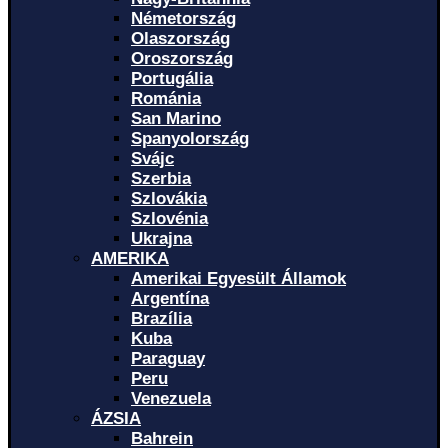
Németország
Olaszország
Oroszország
Portugália
Románia
San Marino
Spanyolország
Svájc
Szerbia
Szlovákia
Szlovénia
Ukrajna
AMERIKA
Amerikai Egyesült Államok
Argentína
Brazília
Kuba
Paraguay
Peru
Venezuela
ÁZSIA
Bahrein