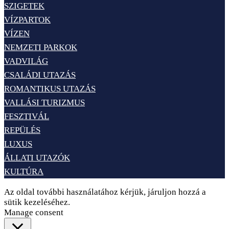
SZIGETEK
VÍZPARTOK
VÍZEN
NEMZETI PARKOK
VADVILÁG
CSALÁDI UTAZÁS
ROMANTIKUS UTAZÁS
VALLÁSI TURIZMUS
FESZTIVÁL
REPÜLÉS
LUXUS
ÁLLATI UTAZÓK
KULTÚRA
Az oldal további használatához kérjük, járuljon hozzá a
sütik kezeléséhez.
Elfogadom
Adatvédelem
Manage consent