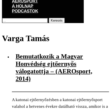
AEROSPORT
A HOLNAP
PODCASTOK
Keresés
Főoldal
Címkék
Posts tagged with "Varga Tamás"
Varga Tamás
Bemutatkozik a Magyar
Honvédség ejtőernyős
válogatottja – (AEROsport,
2014)
A katonai ejtőernyőzésben a katonai ejtőernyősport
valahol a hetvenes évekre datálható vissza, amikor is a