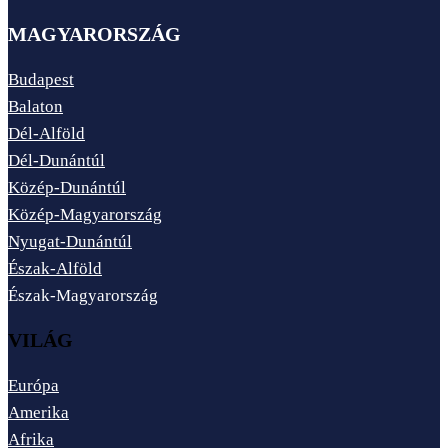
MAGYARORSZÁG
Budapest
Balaton
Dél-Alföld
Dél-Dunántúl
Közép-Dunántúl
Közép-Magyarország
Nyugat-Dunántúl
Észak-Alföld
Észak-Magyarország
VILÁG
Európa
Amerika
Afrika