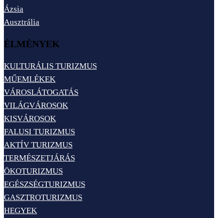
Ázsia
Ausztrália
ÉLMÉNYEK
KULTURÁLIS TURIZMUS
MŰEMLÉKEK
VÁROSLÁTOGATÁS
VILÁGVÁROSOK
KISVÁROSOK
FALUSI TURIZMUS
AKTÍV TURIZMUS
TERMÉSZETJÁRÁS
ÖKOTURIZMUS
EGÉSZSÉGTURIZMUS
GASZTROTURIZMUS
HEGYEK