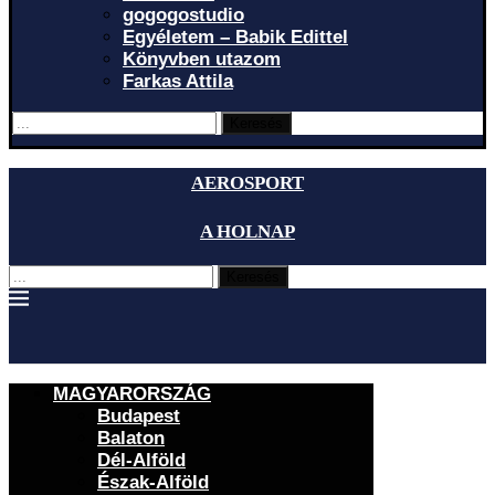
gogogostudio
Egyéletem – Babik Edittel
Könyvben utazom
Farkas Attila
Keresés
AEROSPORT
A HOLNAP
Keresés
MAGYARORSZÁG
Budapest
Balaton
Dél-Alföld
Észak-Alföld