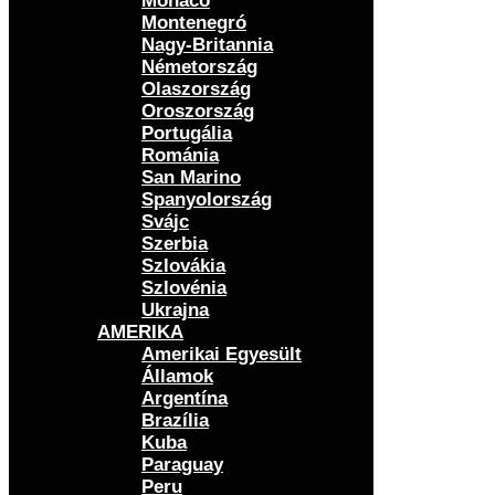
Monaco
Montenegró
Nagy-Britannia
Németország
Olaszország
Oroszország
Portugália
Románia
San Marino
Spanyolország
Svájc
Szerbia
Szlovákia
Szlovénia
Ukrajna
AMERIKA
Amerikai Egyesült
Államok
Argentína
Brazília
Kuba
Paraguay
Peru