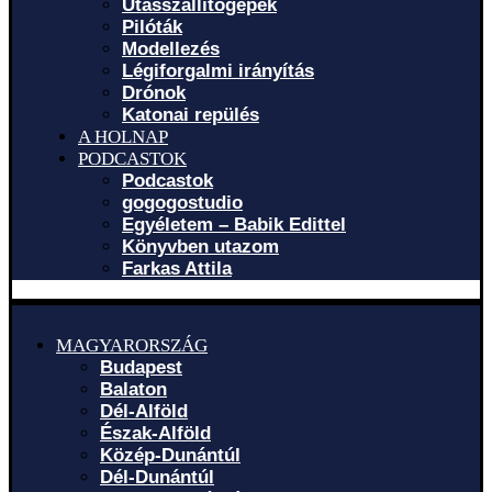
Utasszállítógépek
Pilóták
Modellezés
Légiforgalmi irányítás
Drónok
Katonai repülés
A HOLNAP
PODCASTOK
Podcastok
gogogostudio
Egyéletem – Babik Edittel
Könyvben utazom
Farkas Attila
MAGYARORSZÁG
Budapest
Balaton
Dél-Alföld
Észak-Alföld
Közép-Dunántúl
Dél-Dunántúl