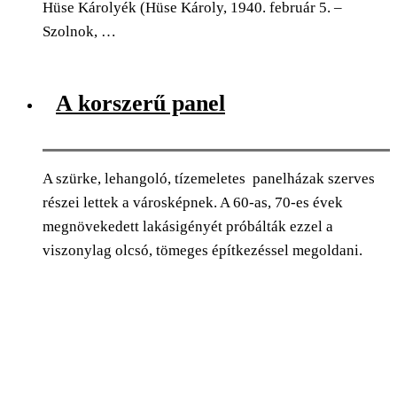
Hüse Károlyék (Hüse Károly, 1940. február 5. –
Szolnok, …
0
Facebook
Twitter
Pinterest
Email
A korszerű panel
A szürke, lehangoló, tízemeletes panelházak szerves
részei lettek a városképnek. A 60-as, 70-es évek
megnövekedett lakásigényét próbálták ezzel a
viszonylag olcsó, tömeges építkezéssel megoldani.
0
Facebook
Twitter
Pinterest
Email