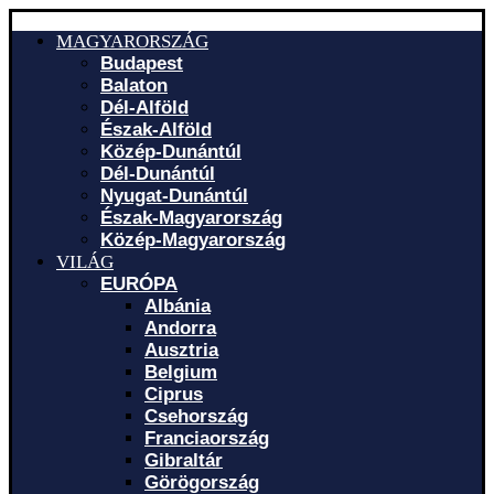
MAGYARORSZÁG
Budapest
Balaton
Dél-Alföld
Észak-Alföld
Közép-Dunántúl
Dél-Dunántúl
Nyugat-Dunántúl
Észak-Magyarország
Közép-Magyarország
VILÁG
EURÓPA
Albánia
Andorra
Ausztria
Belgium
Ciprus
Csehország
Franciaország
Gibraltár
Görögország