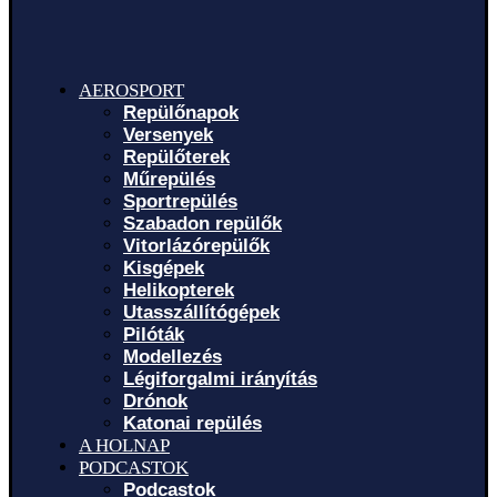
AEROSPORT
Repülőnapok
Versenyek
Repülőterek
Műrepülés
Sportrepülés
Szabadon repülők
Vitorlázórepülők
Kisgépek
Helikopterek
Utasszállítógépek
Pilóták
Modellezés
Légiforgalmi irányítás
Drónok
Katonai repülés
A HOLNAP
PODCASTOK
Podcastok