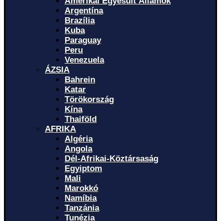
Amerikai Egyesült Államok
Argentína
Brazília
Kuba
Paraguay
Peru
Venezuela
ÁZSIA
Bahrein
Katar
Törökország
Kína
Thaiföld
AFRIKA
Algéria
Angola
Dél-Afrikai-Köztársaság
Egyiptom
Mali
Marokkó
Namíbia
Tanzánia
Tunézia