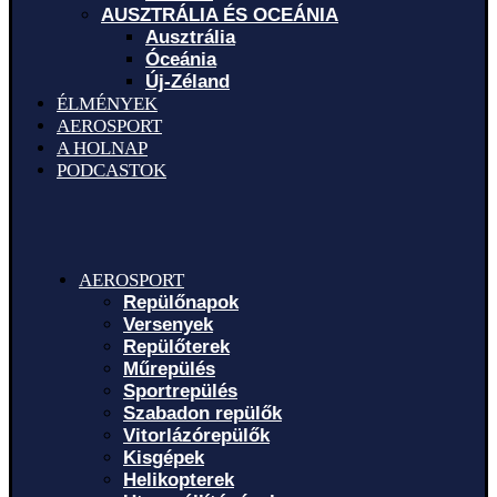
AUSZTRÁLIA ÉS OCEÁNIA
Ausztrália
Óceánia
Új-Zéland
ÉLMÉNYEK
AEROSPORT
A HOLNAP
PODCASTOK
AEROSPORT
Repülőnapok
Versenyek
Repülőterek
Műrepülés
Sportrepülés
Szabadon repülők
Vitorlázórepülők
Kisgépek
Helikopterek