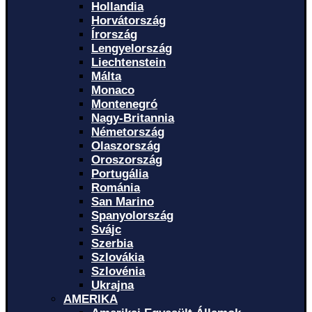
Hollandia
Horvátország
Írország
Lengyelország
Liechtenstein
Málta
Monaco
Montenegró
Nagy-Britannia
Németország
Olaszország
Oroszország
Portugália
Románia
San Marino
Spanyolország
Svájc
Szerbia
Szlovákia
Szlovénia
Ukrajna
AMERIKA