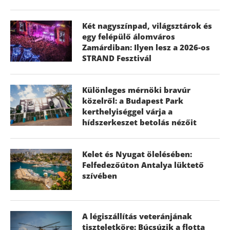
Két nagyszínpad, világsztárok és
egy felépülő álomváros
Zamárdiban: Ilyen lesz a 2026-os
STRAND Fesztivál
Különleges mérnöki bravúr
közelről: a Budapest Park
kerthelyiséggel várja a
hídszerkeszet betolás nézőit
Kelet és Nyugat ölelésében:
Felfedezőúton Antalya lüktető
szívében
A légiszállítás veteránjának
tiszteletköre: Búcsúzik a flotta