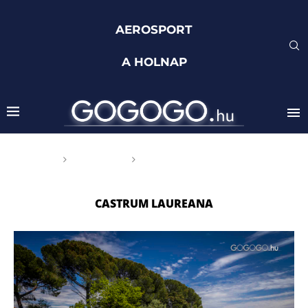
AEROSPORT
A HOLNAP
Főoldal
Címkék
Posts tagged with "Castrum
Laureana"
CASTRUM LAUREANA