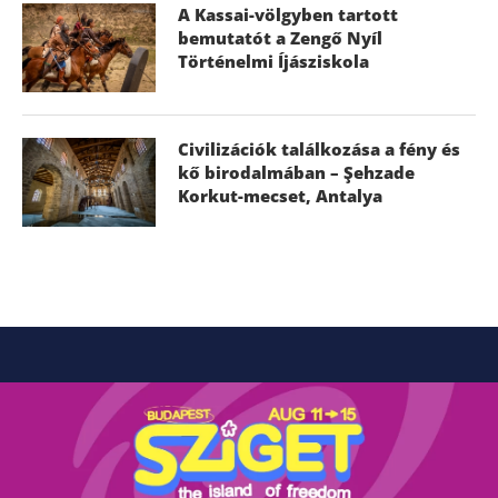
A Kassai-völgyben tartott
bemutatót a Zengő Nyíl
Történelmi Íjásziskola
Civilizációk találkozása a fény és
kő birodalmában – Şehzade
Korkut-mecset, Antalya