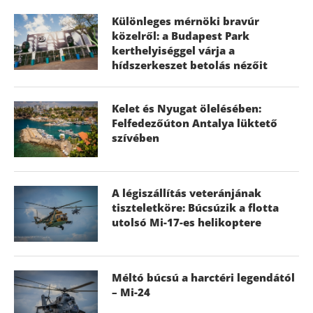
Különleges mérnöki bravúr
közelről: a Budapest Park
kerthelyiséggel várja a
hídszerkeszet betolás nézőit
Kelet és Nyugat ölelésében:
Felfedezőúton Antalya lüktető
szívében
A légiszállítás veteránjának
tiszteletköre: Búcsúzik a flotta
utolsó Mi-17-es helikoptere
Méltó búcsú a harctéri legendától
– Mi-24