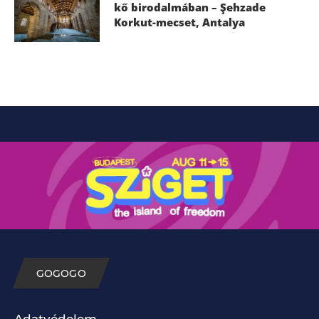
kő birodalmában – Şehzade
Korkut-mecset, Antalya
GOGOGO
Adatvédelem