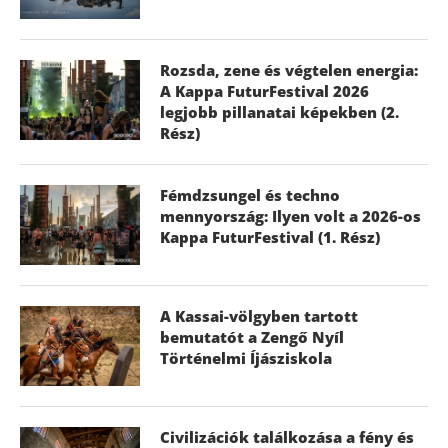
Rozsda, zene és végtelen energia:
A Kappa FuturFestival 2026
legjobb pillanatai képekben (2.
Rész)
Fémdzsungel és techno
mennyország: Ilyen volt a 2026-os
Kappa FuturFestival (1. Rész)
A Kassai-völgyben tartott
bemutatót a Zengő Nyíl
Történelmi Íjásziskola
Civilizációk találkozása a fény és