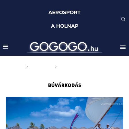
AEROSPORT
A HOLNAP
Főoldal
Címkék
Posts tagged with
"búvárkodás"
BÚVÁRKODÁS