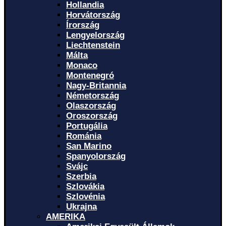
Hollandia
Horvátország
Írország
Lengyelország
Liechtenstein
Málta
Monaco
Montenegró
Nagy-Britannia
Németország
Olaszország
Oroszország
Portugália
Románia
San Marino
Spanyolország
Svájc
Szerbia
Szlovákia
Szlovénia
Ukrajna
AMERIKA