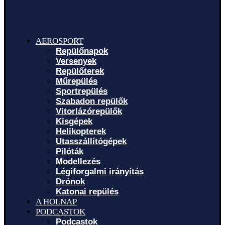
AEROSPORT
Repülőnapok
Versenyek
Repülőterek
Műrepülés
Sportrepülés
Szabadon repülők
Vitorlázórepülők
Kisgépek
Helikopterek
Utasszállítógépek
Pilóták
Modellezés
Légiforgalmi irányítás
Drónok
Katonai repülés
A HOLNAP
PODCASTOK
Podcastok