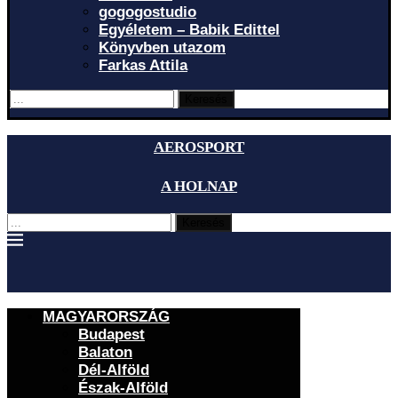
gogogostudio
Egyéletem – Babik Edittel
Könyvben utazom
Farkas Attila
Keresés
AEROSPORT
A HOLNAP
Keresés
MAGYARORSZÁG
Budapest
Balaton
Dél-Alföld
Észak-Alföld