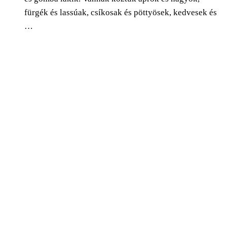
fürgék és lassúak, csíkosak és pöttyösek, kedvesek és
…
0
Facebook
Twitter
Pinterest
Email