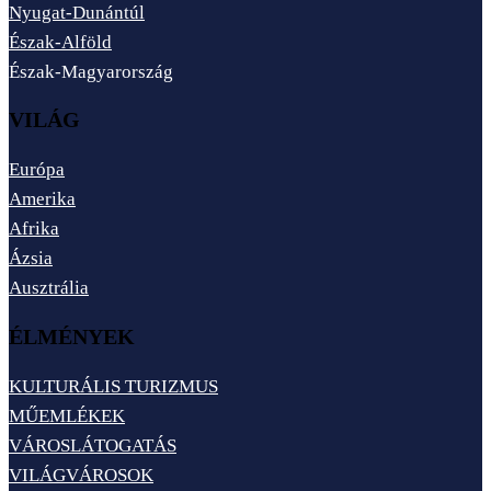
Nyugat-Dunántúl
Észak-Alföld
Észak-Magyarország
VILÁG
Európa
Amerika
Afrika
Ázsia
Ausztrália
ÉLMÉNYEK
KULTURÁLIS TURIZMUS
MŰEMLÉKEK
VÁROSLÁTOGATÁS
VILÁGVÁROSOK