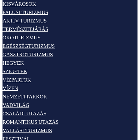
KISVÁROSOK
FALUSI TURIZMUS
AKTÍV TURIZMUS
TERMÉSZETJÁRÁS
ÖKOTURIZMUS
EGÉSZSÉGTURIZMUS
GASZTROTURIZMUS
HEGYEK
SZIGETEK
VÍZPARTOK
VÍZEN
NEMZETI PARKOK
VADVILÁG
CSALÁDI UTAZÁS
ROMANTIKUS UTAZÁS
VALLÁSI TURIZMUS
FESZTIVÁL