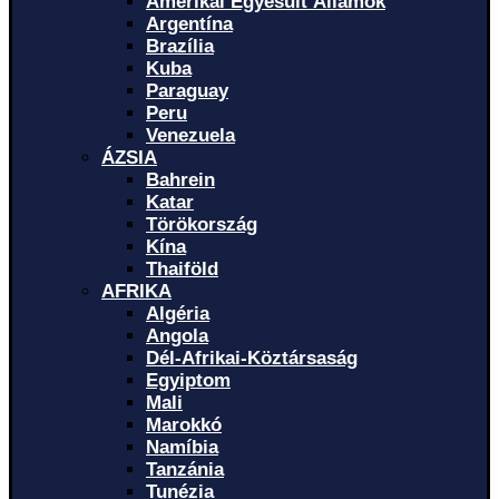
Amerikai Egyesült Államok
Argentína
Brazília
Kuba
Paraguay
Peru
Venezuela
ÁZSIA
Bahrein
Katar
Törökország
Kína
Thaiföld
AFRIKA
Algéria
Angola
Dél-Afrikai-Köztársaság
Egyiptom
Mali
Marokkó
Namíbia
Tanzánia
Tunézia