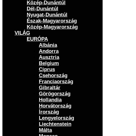
Közép-Dunántúl
Dél-Dunántúl
Nyugat-Dunántúl
Észak-Magyarország
Közép-Magyarország
VILÁG
EURÓPA
Albánia
Andorra
Ausztria
Belgium
Ciprus
Csehország
Franciaország
Gibraltár
Görögország
Hollandia
Horvátország
Írország
Lengyelország
Liechtenstein
Málta