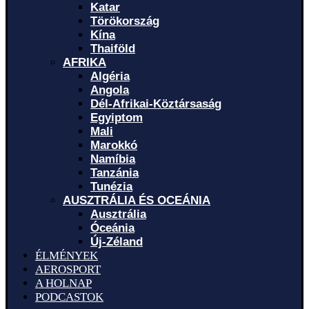
Katar
Törökország
Kína
Thaiföld
AFRIKA
Algéria
Angola
Dél-Afrikai-Köztársaság
Egyiptom
Mali
Marokkó
Namíbia
Tanzánia
Tunézia
AUSZTRÁLIA ÉS OCEÁNIA
Ausztrália
Óceánia
Új-Zéland
ÉLMÉNYEK
AEROSPORT
A HOLNAP
PODCASTOK