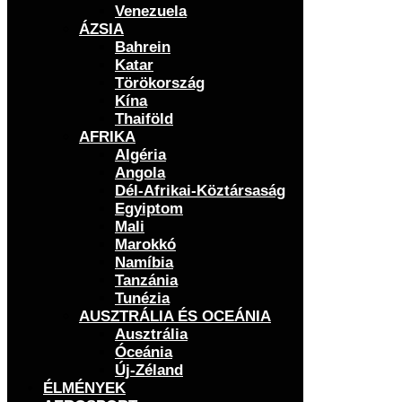
Venezuela
ÁZSIA
Bahrein
Katar
Törökország
Kína
Thaiföld
AFRIKA
Algéria
Angola
Dél-Afrikai-Köztársaság
Egyiptom
Mali
Marokkó
Namíbia
Tanzánia
Tunézia
AUSZTRÁLIA ÉS OCEÁNIA
Ausztrália
Óceánia
Új-Zéland
ÉLMÉNYEK