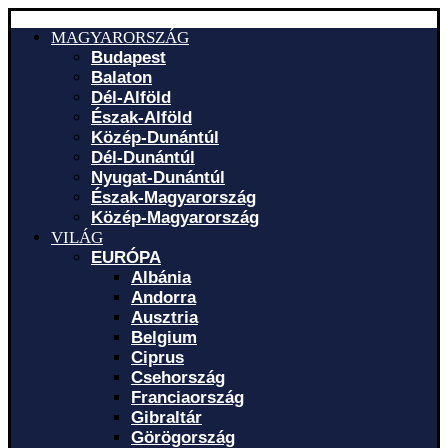
MAGYARORSZÁG
Budapest
Balaton
Dél-Alföld
Észak-Alföld
Közép-Dunántúl
Dél-Dunántúl
Nyugat-Dunántúl
Észak-Magyarország
Közép-Magyarország
VILÁG
EURÓPA
Albánia
Andorra
Ausztria
Belgium
Ciprus
Csehország
Franciaország
Gibraltár
Görögország