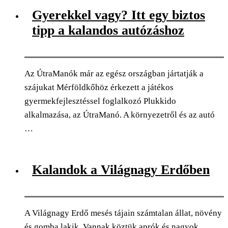
Gyerekkel vagy? Itt egy biztos
tipp a kalandos autózáshoz
Az ÚtraManók már az egész országban jártatják a
szájukat Mérföldkőhöz érkezett a játékos
gyermekfejlesztéssel foglalkozó Plukkido
alkalmazása, az ÚtraManó. A környezetről és az autó
…
0
Facebook
Twitter
Pinterest
Email
Kalandok a Világnagy Erdőben
A Világnagy Erdő mesés tájain számtalan állat, növény
és gomba lakik. Vannak köztük aprók és nagyok,