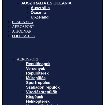
AUSZTRÁLIA ÉS OCEÁNIA
Ausztrália
Óceánia
Új-Zéland
ÉLMÉNYEK
AEROSPORT
A HOLNAP
PODCASTOK
AEROSPORT
Repülőnapok
Versenyek
Repülőterek
Műrepülés
Sportrepülés
Szabadon repülők
Vitorlázórepülők
Kisgépek
Helikopterek