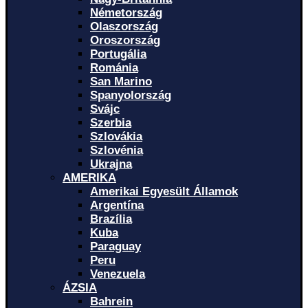
Németország
Olaszország
Oroszország
Portugália
Románia
San Marino
Spanyolország
Svájc
Szerbia
Szlovákia
Szlovénia
Ukrajna
AMERIKA
Amerikai Egyesült Államok
Argentína
Brazília
Kuba
Paraguay
Peru
Venezuela
ÁZSIA
Bahrein