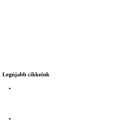
Legújabb cikkeink
Különleges mérnöki bravúr közelről: a Budapest
Park kerthelyiséggel várja a hídszerkeszet betolás
nézőit
Kelet és Nyugat ölelésében: Felfedezőúton Antalya
lüktető szívében