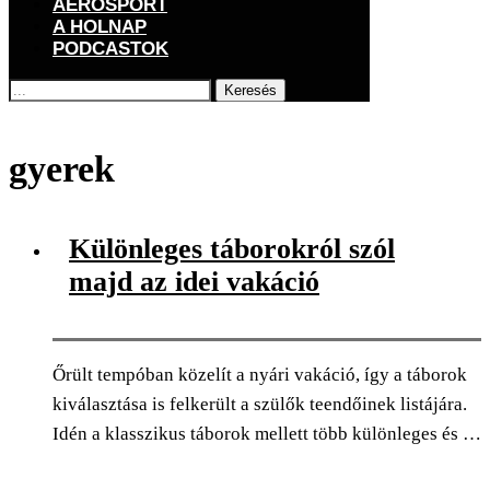
AEROSPORT
A HOLNAP
PODCASTOK
Keresés
Főoldal
Címkék
Posts tagged with "gyerek"
gyerek
Különleges táborokról szól
majd az idei vakáció
Őrült tempóban közelít a nyári vakáció, így a táborok
kiválasztása is felkerült a szülők teendőinek listájára.
Idén a klasszikus táborok mellett több különleges és …
0
Facebook
Twitter
Pinterest
Email