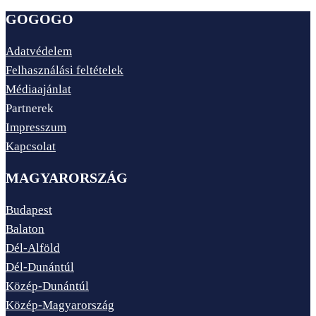
GOGOGO
Adatvédelem
Felhasználási feltételek
Médiaajánlat
Partnerek
Impresszum
Kapcsolat
MAGYARORSZÁG
Budapest
Balaton
Dél-Alföld
Dél-Dunántúl
Közép-Dunántúl
Közép-Magyarország