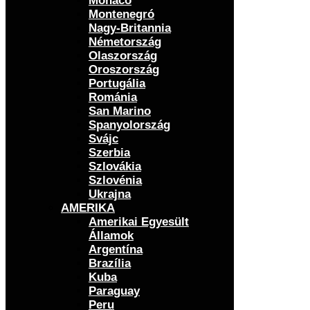
Monaco
Montenegró
Nagy-Britannia
Németország
Olaszország
Oroszország
Portugália
Románia
San Marino
Spanyolország
Svájc
Szerbia
Szlovákia
Szlovénia
Ukrajna
AMERIKA
Amerikai Egyesült
Államok
Argentína
Brazília
Kuba
Paraguay
Peru