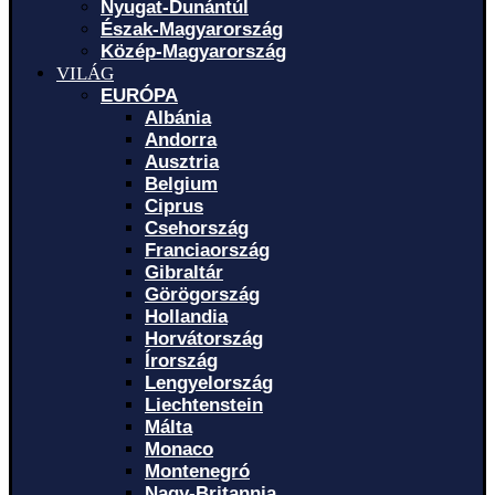
Nyugat-Dunántúl
Észak-Magyarország
Közép-Magyarország
VILÁG
EURÓPA
Albánia
Andorra
Ausztria
Belgium
Ciprus
Csehország
Franciaország
Gibraltár
Görögország
Hollandia
Horvátország
Írország
Lengyelország
Liechtenstein
Málta
Monaco
Montenegró
Nagy-Britannia