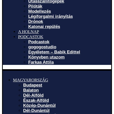
Utasszállítógépek
Pilóták
Modellezés
Légiforgalmi irányítás
Drónok
Katonai repülés
A HOLNAP
PODCASTOK
Podcastok
gogogostudio
Egyéletem – Babik Edittel
Könyvben utazom
Farkas Attila
MAGYARORSZÁG
Budapest
Balaton
Dél-Alföld
Észak-Alföld
Közép-Dunántúl
Dél-Dunántúl