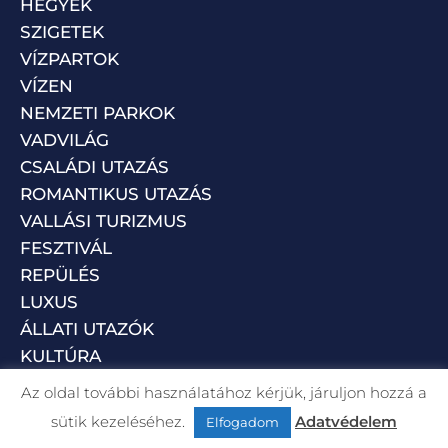
HEGYEK
SZIGETEK
VÍZPARTOK
VÍZEN
NEMZETI PARKOK
VADVILÁG
CSALÁDI UTAZÁS
ROMANTIKUS UTAZÁS
VALLÁSI TURIZMUS
FESZTIVÁL
REPÜLÉS
LUXUS
ÁLLATI UTAZÓK
KULTÚRA
Az oldal további használatához kérjük, járuljon hozzá a
sütik kezeléséhez.
Adatvédelem
Elfogadom