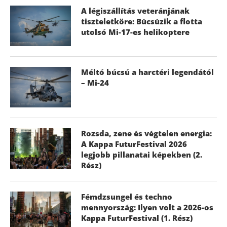
A légiszállítás veteránjának
tiszteletköre: Búcsúzik a flotta
utolsó Mi-17-es helikoptere
Méltó búcsú a harctéri legendától
– Mi-24
Rozsda, zene és végtelen energia:
A Kappa FuturFestival 2026
legjobb pillanatai képekben (2.
Rész)
Fémdzsungel és techno
mennyország: Ilyen volt a 2026-os
Kappa FuturFestival (1. Rész)