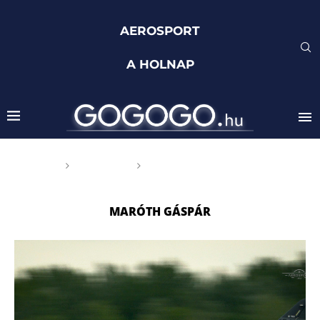
AEROSPORT
A HOLNAP
Főoldal
Címkék
Posts tagged with "Maróth
Gáspár"
MARÓTH GÁSPÁR