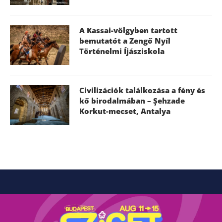
A Kassai-völgyben tartott
bemutatót a Zengő Nyíl
Történelmi Íjásziskola
Civilizációk találkozása a fény és
kő birodalmában – Şehzade
Korkut-mecset, Antalya