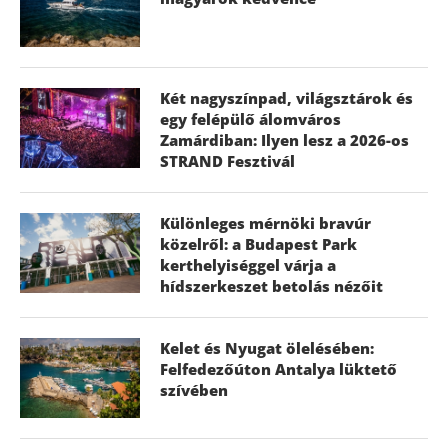
Két nagyszínpad, világsztárok és
egy felépülő álomváros
Zamárdiban: Ilyen lesz a 2026-os
STRAND Fesztivál
Különleges mérnöki bravúr
közelről: a Budapest Park
kerthelyiséggel várja a
hídszerkeszet betolás nézőit
Kelet és Nyugat ölelésében:
Felfedezőúton Antalya lüktető
szívében