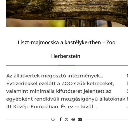
Liszt-majmocska a kastélykertben – Zoo
Herberstein
Az állatkertek megosztó intézmények…
Évtizedekkel ezelőtt a ZOO szűk ketreceket,
valamint minimális kifutóteret jelentett az
egyébként rendkívüli mozgásigényű állatoknak
itt Közép-Európában. És ezen kívűl …