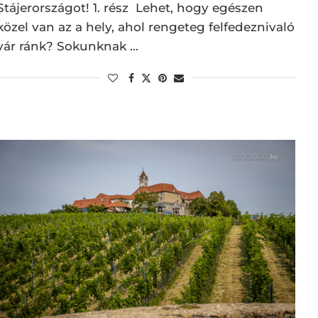
Stájerországot! 1. rész Lehet, hogy egészen
közel van az a hely, ahol rengeteg felfedeznivaló
vár ránk? Sokunknak …