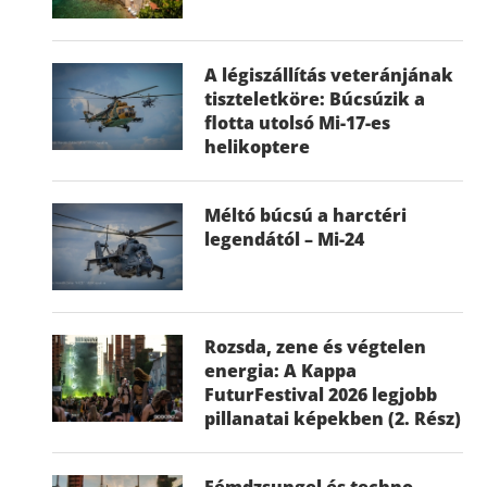
A légiszállítás veteránjának
tiszteletköre: Búcsúzik a
flotta utolsó Mi-17-es
helikoptere
Méltó búcsú a harctéri
legendától – Mi-24
Rozsda, zene és végtelen
energia: A Kappa
FuturFestival 2026 legjobb
pillanatai képekben (2. Rész)
Fémdzsungel és techno