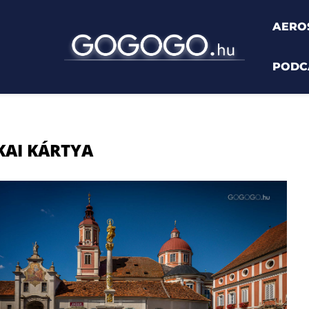
AERO
PODC
ártya"
KAI KÁRTYA