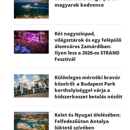
magyarok kedvence
Két nagyszínpad,
világsztárok és egy felépülő
álomváros Zamárdiban:
Ilyen lesz a 2026-os STRAND
Fesztivál
Különleges mérnöki bravúr
közelről: a Budapest Park
kerthelyiséggel várja a
hídszerkeszet betolás nézőit
Kelet és Nyugat ölelésében:
Felfedezőúton Antalya
lüktető szívében