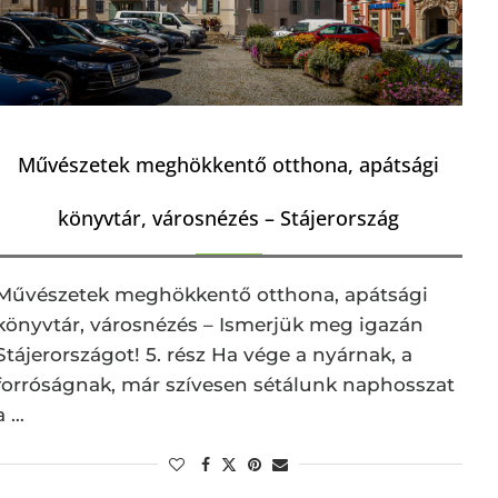
Művészetek meghökkentő otthona, apátsági
könyvtár, városnézés – Stájerország
Művészetek meghökkentő otthona, apátsági
könyvtár, városnézés – Ismerjük meg igazán
Stájerországot! 5. rész Ha vége a nyárnak, a
forróságnak, már szívesen sétálunk naphosszat
a …