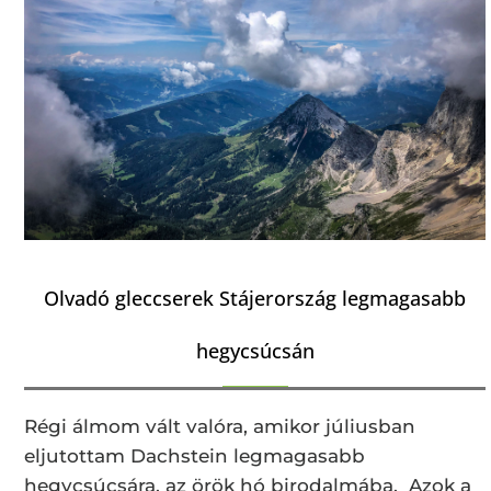
Olvadó gleccserek Stájerország legmagasabb
hegycsúcsán
Régi álmom vált valóra, amikor júliusban
eljutottam Dachstein legmagasabb
hegycsúcsára, az örök hó birodalmába. Azok a