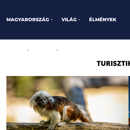
MAGYARORSZÁG
VILÁG
ÉLMÉNYEK
Főoldal
Címkék
Posts tagged with "turisztikai k
TURISZTI