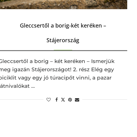
Gleccsertől a borig-két keréken –
Stájerország
Gleccsertől a borig – két keréken – Ismerjük
meg igazán Stájerországot! 2. rész Elég egy
biciklit vagy egy jó túracipőt vinni, a pazar
látnivalókat …