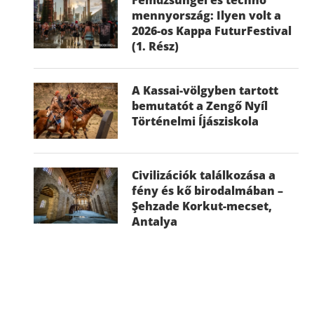
mennyország: Ilyen volt a
2026-os Kappa FuturFestival
(1. Rész)
A Kassai-völgyben tartott
bemutatót a Zengő Nyíl
Történelmi Íjásziskola
Civilizációk találkozása a
fény és kő birodalmában –
Şehzade Korkut-mecset,
Antalya