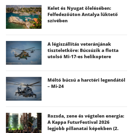
Kelet és Nyugat ölelésében:
Felfedezőúton Antalya lüktető
szívében
A légiszállítás veteránjának
tiszteletköre: Búcsúzik a flotta
utolsó Mi-17-es helikoptere
Méltó búcsú a harctéri legendától
– Mi-24
Rozsda, zene és végtelen energia:
A Kappa FuturFestival 2026
legjobb pillanatai képekben (2.