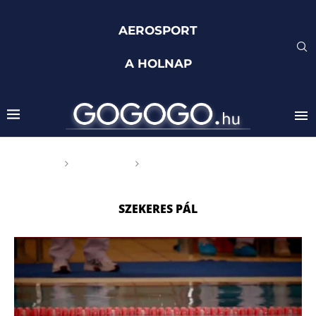
AEROSPORT
A HOLNAP
Főoldal
Címkék
Posts tagged with "Szekeres
Pál"
SZEKERES PÁL