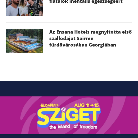
fiatalok mentális egészségéért
Az Ensana Hotels megnyitotta első
szállodáját Sairme
fürdővárosában Georgiában