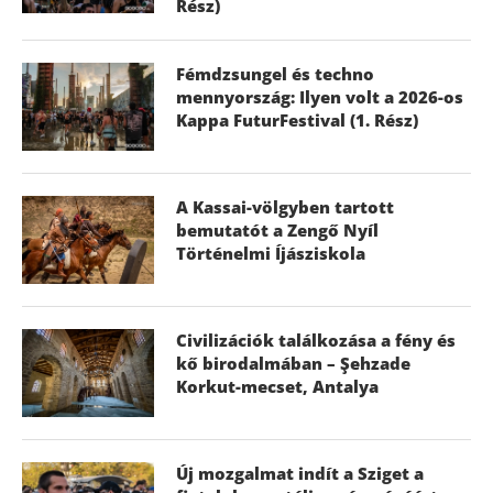
Rész)
Fémdzsungel és techno
mennyország: Ilyen volt a 2026-os
Kappa FuturFestival (1. Rész)
A Kassai-völgyben tartott
bemutatót a Zengő Nyíl
Történelmi Íjásziskola
Civilizációk találkozása a fény és
kő birodalmában – Şehzade
Korkut-mecset, Antalya
Új mozgalmat indít a Sziget a