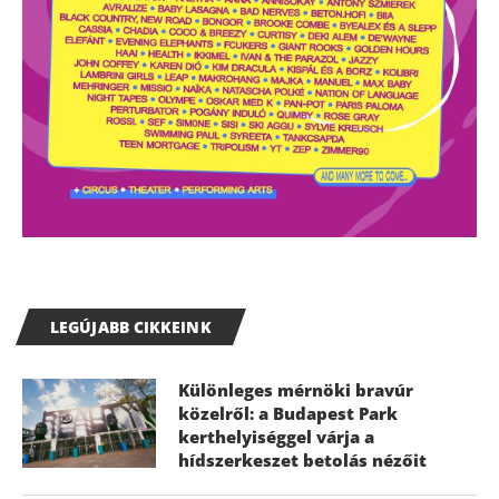
LEGÚJABB CIKKEINK
Különleges mérnöki bravúr
közelről: a Budapest Park
kerthelyiséggel várja a
hídszerkeszet betolás nézőit