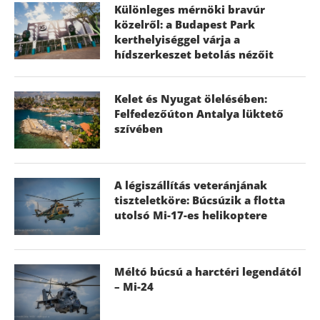
Különleges mérnöki bravúr
közelről: a Budapest Park
kerthelyiséggel várja a
hídszerkeszet betolás nézőit
Kelet és Nyugat ölelésében:
Felfedezőúton Antalya lüktető
szívében
A légiszállítás veteránjának
tiszteletköre: Búcsúzik a flotta
utolsó Mi-17-es helikoptere
Méltó búcsú a harctéri legendától
– Mi-24