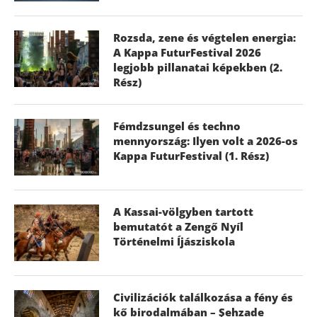
Rozsda, zene és végtelen energia:
A Kappa FuturFestival 2026
legjobb pillanatai képekben (2.
Rész)
Fémdzsungel és techno
mennyország: Ilyen volt a 2026-os
Kappa FuturFestival (1. Rész)
A Kassai-völgyben tartott
bemutatót a Zengő Nyíl
Történelmi Íjásziskola
Civilizációk találkozása a fény és
kő birodalmában – Şehzade