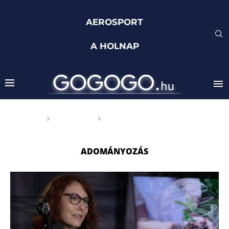
AEROSPORT
A HOLNAP
Főoldal
Címkék
Posts tagged with
"adományozás"
ADOMÁNYOZÁS