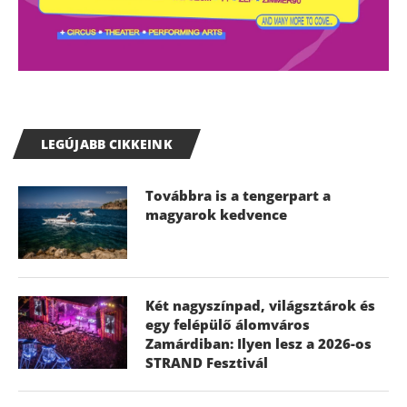
LEGÚJABB CIKKEINK
Továbbra is a tengerpart a
magyarok kedvence
Két nagyszínpad, világsztárok és
egy felépülő álomváros
Zamárdiban: Ilyen lesz a 2026-os
STRAND Fesztivál