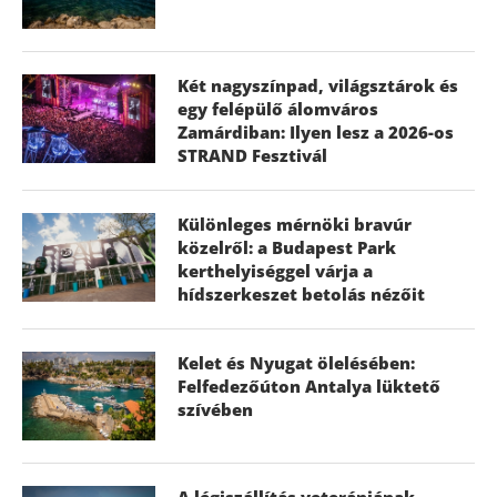
Két nagyszínpad, világsztárok és
egy felépülő álomváros
Zamárdiban: Ilyen lesz a 2026-os
STRAND Fesztivál
Különleges mérnöki bravúr
közelről: a Budapest Park
kerthelyiséggel várja a
hídszerkeszet betolás nézőit
Kelet és Nyugat ölelésében:
Felfedezőúton Antalya lüktető
szívében
A légiszállítás veteránjának