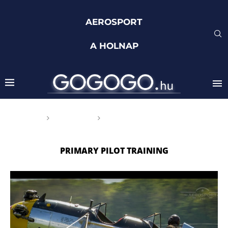
AEROSPORT
A HOLNAP
Főoldal
Címkék
Posts tagged with "primary
pilot training"
PRIMARY PILOT TRAINING