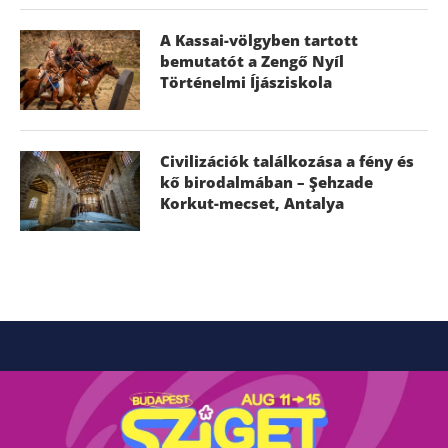
A Kassai-völgyben tartott
bemutatót a Zengő Nyíl
Történelmi Íjásziskola
Civilizációk találkozása a fény és
kő birodalmában – Şehzade
Korkut-mecset, Antalya