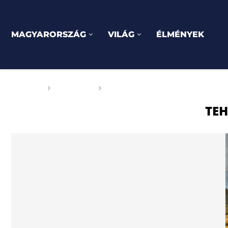
MAGYARORSZÁG
VILÁG
ÉLMÉNYEK
Főoldal
Címkék
Posts tagged with "Teherán"
TE