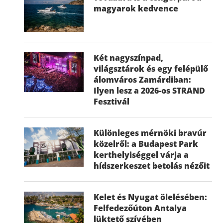
magyarok kedvence
Két nagyszínpad,
világsztárok és egy felépülő
álomváros Zamárdiban:
Ilyen lesz a 2026-os STRAND
Fesztivál
Különleges mérnöki bravúr
közelről: a Budapest Park
kerthelyiséggel várja a
hídszerkeszet betolás nézőit
Kelet és Nyugat ölelésében:
Felfedezőúton Antalya
lüktető szívében