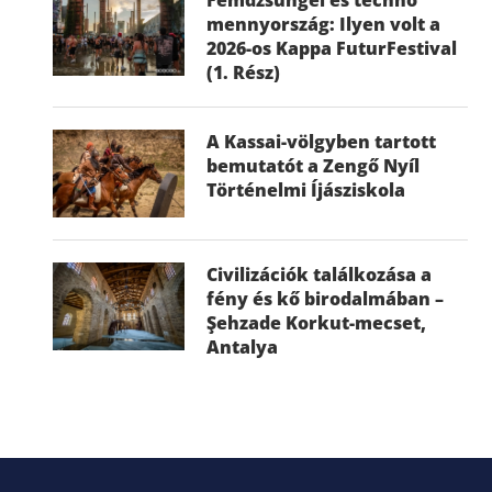
mennyország: Ilyen volt a
2026-os Kappa FuturFestival
(1. Rész)
A Kassai-völgyben tartott
bemutatót a Zengő Nyíl
Történelmi Íjásziskola
Civilizációk találkozása a
fény és kő birodalmában –
Şehzade Korkut-mecset,
Antalya