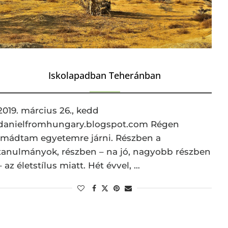
Iskolapadban Teheránban
2019. március 26., kedd
danielfromhungary.blogspot.com Régen
imádtam egyetemre járni. Részben a
tanulmányok, részben – na jó, nagyobb részben
– az életstílus miatt. Hét évvel, …