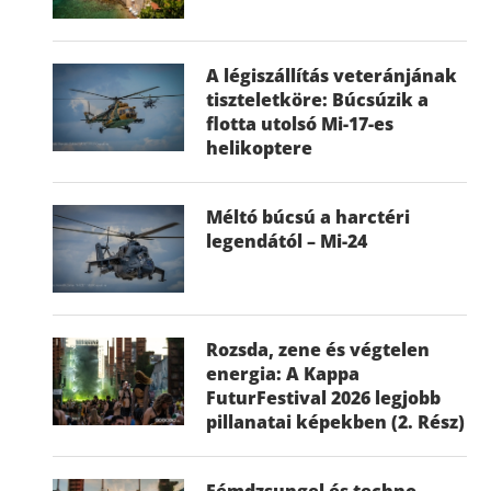
A légiszállítás veteránjának
tiszteletköre: Búcsúzik a
flotta utolsó Mi-17-es
helikoptere
Méltó búcsú a harctéri
legendától – Mi-24
Rozsda, zene és végtelen
energia: A Kappa
FuturFestival 2026 legjobb
pillanatai képekben (2. Rész)
Fémdzsungel és techno