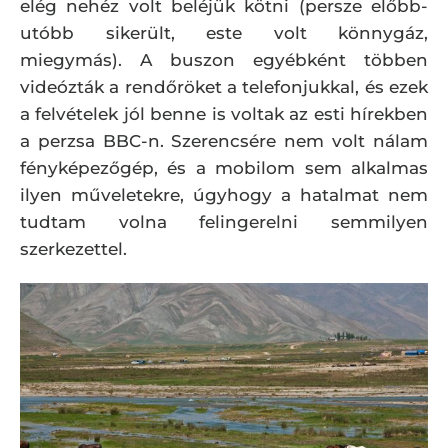
elég nehéz volt beléjük kötni (persze előbb-
utóbb sikerült, este volt könnygáz,
miegymás). A buszon egyébként többen
videózták a rendőröket a telefonjukkal, és ezek
a felvételek jól benne is voltak az esti hírekben
a perzsa BBC-n. Szerencsére nem volt nálam
fényképezőgép, és a mobilom sem alkalmas
ilyen műveletekre, úgyhogy a hatalmat nem
tudtam volna felingerelni semmilyen
szerkezettel.