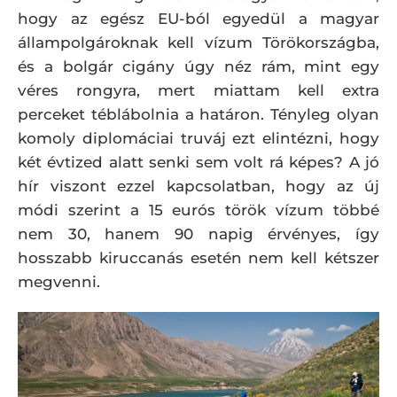
hogy az egész EU-ból egyedül a magyar
állampolgároknak kell vízum Törökországba,
és a bolgár cigány úgy néz rám, mint egy
véres rongyra, mert miattam kell extra
perceket téblábolnia a határon. Tényleg olyan
komoly diplomáciai truváj ezt elintézni, hogy
két évtized alatt senki sem volt rá képes? A jó
hír viszont ezzel kapcsolatban, hogy az új
módi szerint a 15 eurós török vízum többé
nem 30, hanem 90 napig érvényes, így
hosszabb kiruccanás esetén nem kell kétszer
megvenni.