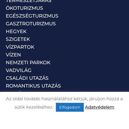
TERMÉSZETJÁRÁS
ÖKOTURIZMUS
EGÉSZSÉGTURIZMUS
GASZTROTURIZMUS
HEGYEK
SZIGETEK
VÍZPARTOK
VÍZEN
NEMZETI PARKOK
VADVILÁG
CSALÁDI UTAZÁS
ROMANTIKUS UTAZÁS
VALLÁSI TURIZMUS
Az oldal további használatához kérjük, járuljon hozzá a
FESZTIVÁL
sütik kezeléséhez.
Adatvédelem
Elfogadom
REPÜLÉS
LUXUS
ÁLLATI UTAZÓK