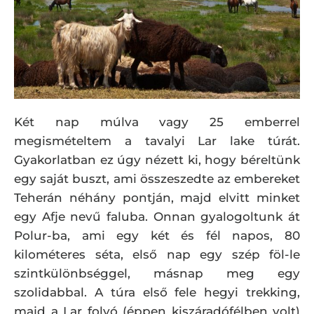
Két nap múlva vagy 25 emberrel
megismételtem a tavalyi Lar lake túrát.
Gyakorlatban ez úgy nézett ki, hogy béreltünk
egy saját buszt, ami összeszedte az embereket
Teherán néhány pontján, majd elvitt minket
egy Afje nevű faluba. Onnan gyalogoltunk át
Polur-ba, ami egy két és fél napos, 80
kilométeres séta, első nap egy szép föl-le
szintkülönbséggel, másnap meg egy
szolidabbal. A túra első fele hegyi trekking,
majd a Lar folyó (éppen kiszáradófélben volt)