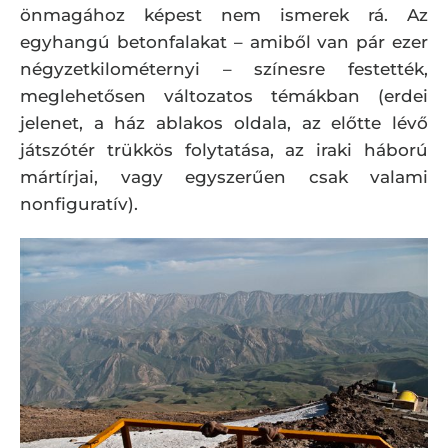
önmagához képest nem ismerek rá. Az
egyhangú betonfalakat – amiből van pár ezer
négyzetkilométernyi – színesre festették,
meglehetősen változatos témákban (erdei
jelenet, a ház ablakos oldala, az előtte lévő
játszótér trükkös folytatása, az iraki háború
mártírjai, vagy egyszerűen csak valami
nonfiguratív).