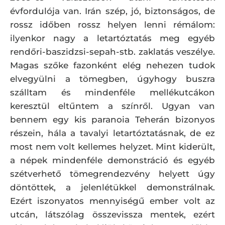
évfordulója van. Irán szép, jó, biztonságos, de
rossz időben rossz helyen lenni rémálom:
ilyenkor nagy a letartóztatás meg egyéb
rendőri-baszidzsi-sepah-stb. zaklatás veszélye.
Magas szőke fazonként elég nehezen tudok
elvegyülni a tömegben, úgyhogy buszra
szálltam és mindenféle mellékutcákon
keresztül eltűntem a színről. Ugyan van
bennem egy kis paranoia Teherán bizonyos
részein, hála a tavalyi letartóztatásnak, de ez
most nem volt kellemes helyzet. Mint kiderült,
a népek mindenféle demonstráció és egyéb
szétverhető tömegrendezvény helyett úgy
döntöttek, a jelenlétükkel demonstrálnak.
Ezért iszonyatos mennyiségű ember volt az
utcán, látszólag összevissza mentek, ezért