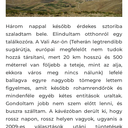
Három nappal később érdekes sztoriba
szaladtam bele. Elindultam otthonról egy
találkozóra. A Vali Asr-ön (Teherán legtrendibb
sugárútja, európai megfelelőt nem tudok
hozzá társítani, mert 20 km hosszú és 500
méterrel van följebb a teteje, mint az alja,
ekkora város meg nincs nálunk) lefelé
ballagva egyre nagyobb tömegre lettem
figyelmes, amit később rohamrendőrök és
mindenféle egyéb kétes entitások uraltak.
Gondoltam jobb nem szem előtt lenni, és
buszra szálltam. A kávézóban derült ki, hogy
rossz napon, rossz helyen vagyok, ugyanis a
2009-es választások utáni tüntetések