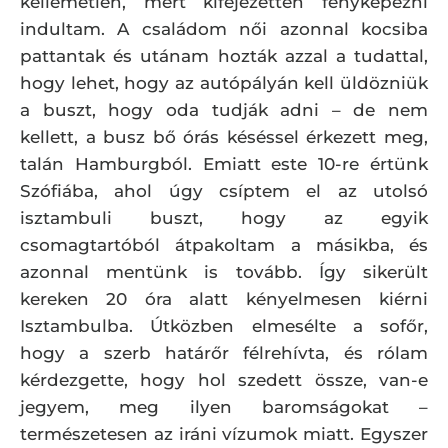
kellemetlen, mert kifejezetten fényképezni
indultam. A családom női azonnal kocsiba
pattantak és utánam hozták azzal a tudattal,
hogy lehet, hogy az autópályán kell üldözniük
a buszt, hogy oda tudják adni – de nem
kellett, a busz bő órás késéssel érkezett meg,
talán Hamburgból. Emiatt este 10-re értünk
Szófiába, ahol úgy csíptem el az utolsó
isztambuli buszt, hogy az egyik
csomagtartóból átpakoltam a másikba, és
azonnal mentünk is tovább. Így sikerült
kereken 20 óra alatt kényelmesen kiérni
Isztambulba. Útközben elmesélte a sofőr,
hogy a szerb határőr félrehívta, és rólam
kérdezgette, hogy hol szedett össze, van-e
jegyem, meg ilyen baromságokat –
természetesen az iráni vízumok miatt. Egyszer