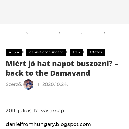
Főoldal
GOGOGO
Világ
ÁZSIA
Miért
jó hat napot buszozni? – back to the Damavand
ÁZSIA
danielfromhungary
Irán
Utazás
Miért jó hat napot buszozni? –
back to the Damavand
Szerző:
2020.10.24.
2011. július 17., vasárnap
danielfromhungary.blogspot.com