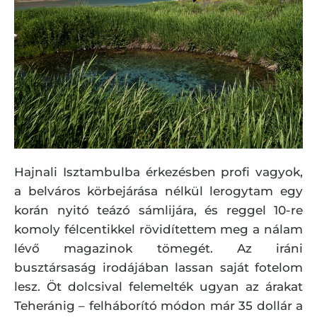
Hajnali Isztambulba érkezésben profi vagyok,
a belváros körbejárása nélkül lerogytam egy
korán nyitó teázó sámlijára, és reggel 10-re
komoly félcentikkel rövidítettem meg a nálam
lévő magazinok tömegét. Az iráni
busztársaság irodájában lassan saját fotelom
lesz. Öt dolcsival felemelték ugyan az árakat
Teheránig – felháborító módon már 35 dollár a