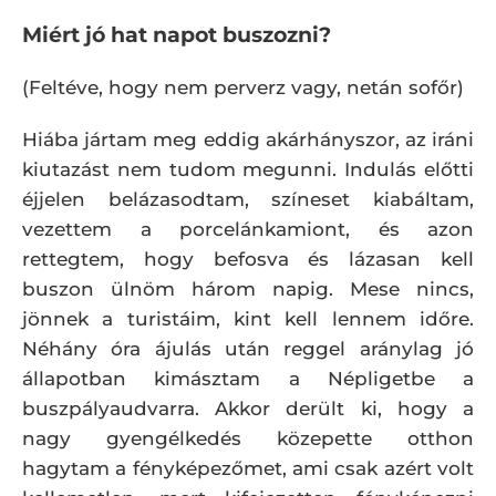
Miért jó hat napot buszozni?
(Feltéve, hogy nem perverz vagy, netán sofőr)
Hiába jártam meg eddig akárhányszor, az iráni
kiutazást nem tudom megunni. Indulás előtti
éjjelen belázasodtam, színeset kiabáltam,
vezettem a porcelánkamiont, és azon
rettegtem, hogy befosva és lázasan kell
buszon ülnöm három napig. Mese nincs,
jönnek a turistáim, kint kell lennem időre.
Néhány óra ájulás után reggel aránylag jó
állapotban kimásztam a Népligetbe a
buszpályaudvarra. Akkor derült ki, hogy a
nagy gyengélkedés közepette otthon
hagytam a fényképezőmet, ami csak azért volt