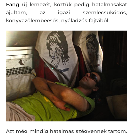
Fang
új lemezét, köztük pedig hatalmasakat
ájultam, az igazi szemlecsukódós,
könyvazölembeesős, nyáladzós fajtából.
Azt még mindig hatalmas szégyennek tartom,