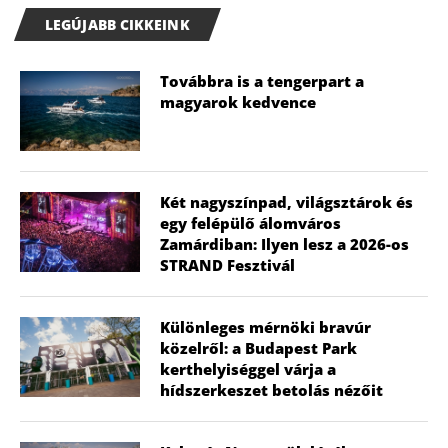
LEGÚJABB CIKKEINK
Továbbra is a tengerpart a
magyarok kedvence
Két nagyszínpad, világsztárok és
egy felépülő álomváros
Zamárdiban: Ilyen lesz a 2026-os
STRAND Fesztivál
Különleges mérnöki bravúr
közelről: a Budapest Park
kerthelyiséggel várja a
hídszerkeszet betolás nézőit