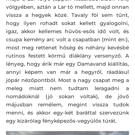
völgyében, aztán a Lar tó mellett, majd onnan
vissza a hegyek közé. Tavaly föl sem tűnt,
hogy ilyen rohadt sokat kellett gyalogolni,
igaz, akkor kellemes hűvös-esős idő volt, és
csupa kemény arc volt a csapatban (mint én:),
most meg rettenet hőség és néhány kevésbé
rutinos festett körmű diáklány versenyző. A
lényeg, hogy érik már egy Damavand kiállítás,
annyi képem van már a hegyről, ráadásul
jópár nézőpontból. Most a nagy csapat meg a
meleg miatt nem tudtam leragadni a
nomádoknál (jó sokan voltak), de jövő
májusban remélem, megint vissza tudok
menni, és akkor egy-két baráttal szervezünk
egy kizárólag fényképezős-vegyülős túrát.