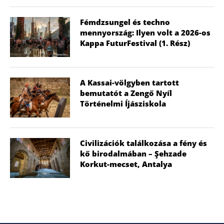
Fémdzsungel és techno
mennyország: Ilyen volt a 2026-os
Kappa FuturFestival (1. Rész)
A Kassai-völgyben tartott
bemutatót a Zengő Nyíl
Történelmi Íjásziskola
Civilizációk találkozása a fény és
kő birodalmában – Şehzade
Korkut-mecset, Antalya