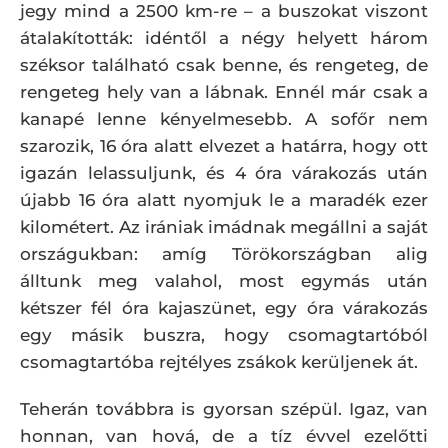
jegy mind a 2500 km-re – a buszokat viszont
átalakították: idéntől a négy helyett három
széksor található csak benne, és rengeteg, de
rengeteg hely van a lábnak. Ennél már csak a
kanapé lenne kényelmesebb. A sofőr nem
szarozik, 16 óra alatt elvezet a határra, hogy ott
igazán lelassuljunk, és 4 óra várakozás után
újabb 16 óra alatt nyomjuk le a maradék ezer
kilométert. Az irániak imádnak megállni a saját
országukban: amíg Törökországban alig
álltunk meg valahol, most egymás után
kétszer fél óra kajaszünet, egy óra várakozás
egy másik buszra, hogy csomagtartóból
csomagtartóba rejtélyes zsákok kerüljenek át.
Teherán továbbra is gyorsan szépül. Igaz, van
honnan, van hová, de a tíz évvel ezelőtti