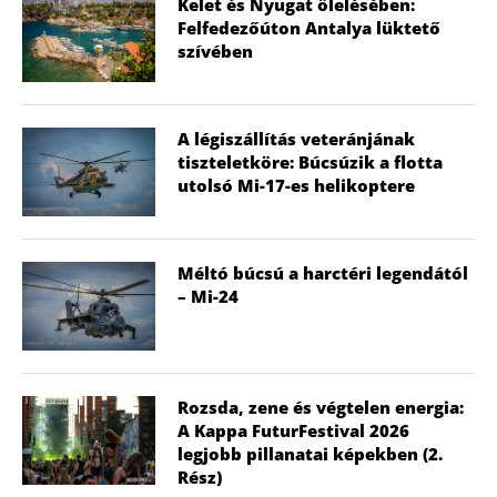
Kelet és Nyugat ölelésében:
Felfedezőúton Antalya lüktető
szívében
A légiszállítás veteránjának
tiszteletköre: Búcsúzik a flotta
utolsó Mi-17-es helikoptere
Méltó búcsú a harctéri legendától
– Mi-24
Rozsda, zene és végtelen energia:
A Kappa FuturFestival 2026
legjobb pillanatai képekben (2.
Rész)