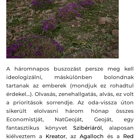
A háromnapos buszozást persze meg kell
ideologizálni, máskülönben bolondnak
tartanak az emberek (mondjuk ez rohadtul
érdekel…). Olvasás, zenehallgatás, alvás, ez volt
a prioritások sorrendje. Az oda-vissza úton
sikerült elolvasni három hónap összes
Economistját, NatGeoját, Geoját, egy
fantasztikus könyvet
Szibériáról
, alaposan
kiélveztem a
Kreator
, az
Agalloch
és a
Red