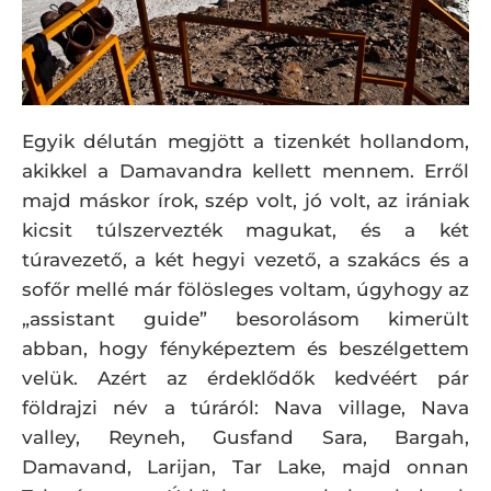
Egyik délután megjött a tizenkét hollandom,
akikkel a Damavandra kellett mennem. Erről
majd máskor írok, szép volt, jó volt, az irániak
kicsit túlszervezték magukat, és a két
túravezető, a két hegyi vezető, a szakács és a
sofőr mellé már fölösleges voltam, úgyhogy az
„assistant guide” besorolásom kimerült
abban, hogy fényképeztem és beszélgettem
velük. Azért az érdeklődők kedvéért pár
földrajzi név a túráról: Nava village, Nava
valley, Reyneh, Gusfand Sara, Bargah,
Damavand, Larijan, Tar Lake, majd onnan