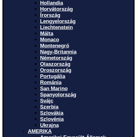
Hollandia
Horvátország
Írország
Lengyelország
Liechtenstein
Málta
Monaco
Montenegró
Nagy-Britannia
Németország
Olaszország
Oroszország
Portugália
Románia
San Marino
Spanyolország
Svájc
Szerbia
Szlovákia
Szlovénia
Ukrajna
AMERIKA