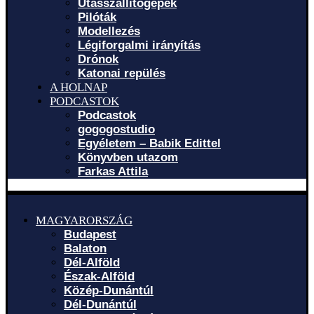
Utasszállítógépek
Pilóták
Modellezés
Légiforgalmi irányítás
Drónok
Katonai repülés
A HOLNAP
PODCASTOK
Podcastok
gogogostudio
Egyéletem – Babik Edittel
Könyvben utazom
Farkas Attila
MAGYARORSZÁG
Budapest
Balaton
Dél-Alföld
Észak-Alföld
Közép-Dunántúl
Dél-Dunántúl