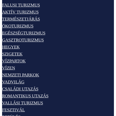
FALUSI TURIZMUS
AKTÍV TURIZMUS
TERMÉSZETJÁRÁS
ÖKOTURIZMUS
EGÉSZSÉGTURIZMUS
GASZTROTURIZMUS
HEGYEK
SZIGETEK
VÍZPARTOK
VÍZEN
NEMZETI PARKOK
VADVILÁG
CSALÁDI UTAZÁS
ROMANTIKUS UTAZÁS
VALLÁSI TURIZMUS
FESZTIVÁL