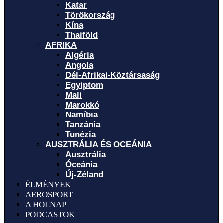
Katar
Törökország
Kína
Thaiföld
AFRIKA
Algéria
Angola
Dél-Afrikai-Köztársaság
Egyiptom
Mali
Marokkó
Namíbia
Tanzánia
Tunézia
AUSZTRÁLIA ÉS OCEÁNIA
Ausztrália
Óceánia
Új-Zéland
ÉLMÉNYEK
AEROSPORT
A HOLNAP
PODCASTOK