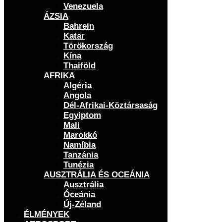
Venezuela
ÁZSIA
Bahrein
Katar
Törökország
Kína
Thaiföld
AFRIKA
Algéria
Angola
Dél-Afrikai-Köztársaság
Egyiptom
Mali
Marokkó
Namíbia
Tanzánia
Tunézia
AUSZTRÁLIA ÉS OCEÁNIA
Ausztrália
Óceánia
Új-Zéland
ÉLMÉNYEK