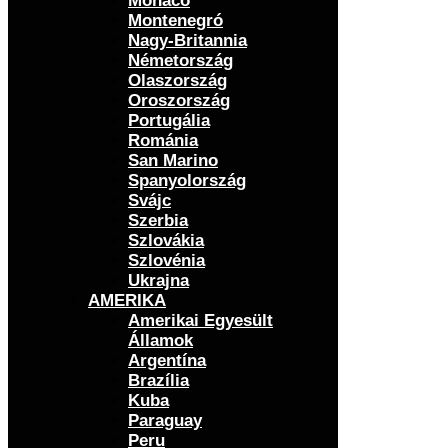
Monaco
Montenegró
Nagy-Britannia
Németország
Olaszország
Oroszország
Portugália
Románia
San Marino
Spanyolország
Svájc
Szerbia
Szlovákia
Szlovénia
Ukrajna
AMERIKA
Amerikai Egyesült
Államok
Argentína
Brazília
Kuba
Paraguay
Peru