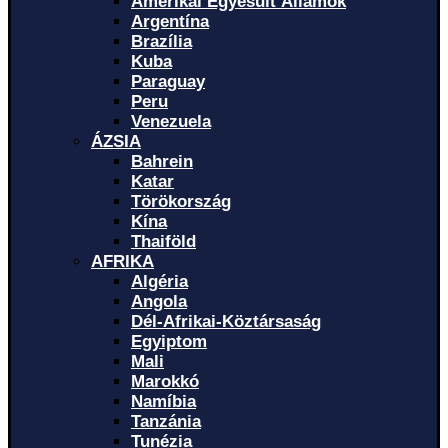
Amerikai Egyesült Államok
Argentína
Brazília
Kuba
Paraguay
Peru
Venezuela
ÁZSIA
Bahrein
Katar
Törökország
Kína
Thaiföld
AFRIKA
Algéria
Angola
Dél-Afrikai-Köztársaság
Egyiptom
Mali
Marokkó
Namíbia
Tanzánia
Tunézia