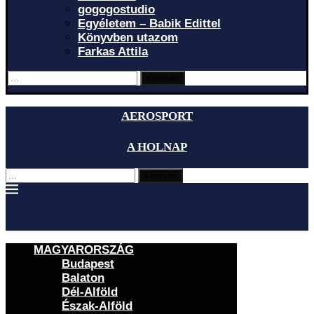
gogogostudio
Egyéletem – Babik Edittel
Könyvben utazom
Farkas Attila
Keresés
AEROSPORT
A HOLNAP
Keresés
MAGYARORSZÁG
Budapest
Balaton
Dél-Alföld
Észak-Alföld