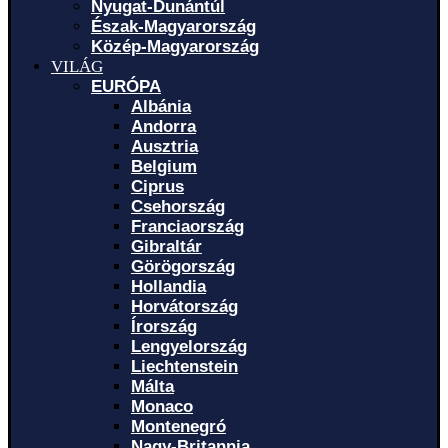
Nyugat-Dunántúl
Észak-Magyarország
Közép-Magyarország
VILÁG
EURÓPA
Albánia
Andorra
Ausztria
Belgium
Ciprus
Csehország
Franciaország
Gibraltár
Görögország
Hollandia
Horvátország
Írország
Lengyelország
Liechtenstein
Málta
Monaco
Montenegró
Nagy-Britannia