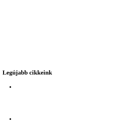
Legújabb cikkeink
Különleges mérnöki bravúr közelről: a Budapest
Park kerthelyiséggel várja a hídszerkeszet betolás
nézőit
Kelet és Nyugat ölelésében: Felfedezőúton Antalya
lüktető szívében