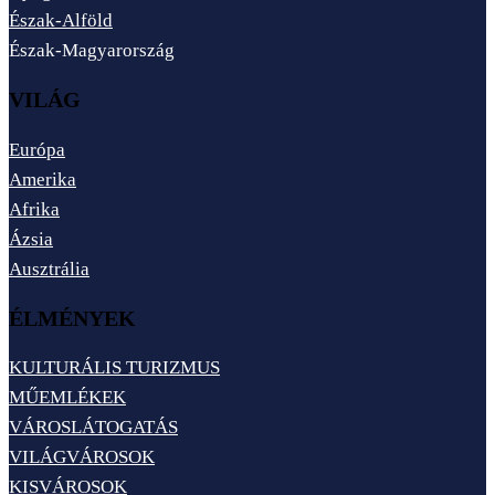
Észak-Alföld
Észak-Magyarország
VILÁG
Európa
Amerika
Afrika
Ázsia
Ausztrália
ÉLMÉNYEK
KULTURÁLIS TURIZMUS
MŰEMLÉKEK
VÁROSLÁTOGATÁS
VILÁGVÁROSOK
KISVÁROSOK