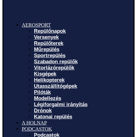
AEROSPORT
Repülőnapok
Versenyek
Repülőterek
Műrepülés
Sportrepülés
Szabadon repülők
Vitorlázórepülők
Kisgépek
Helikopterek
Utasszállítógépek
Pilóták
Modellezés
Légiforgalmi irányítás
Drónok
Katonai repülés
A HOLNAP
PODCASTOK
Podcastok