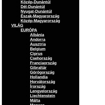
Közép-Dunántúl
Dél-Dunántúl
Nyugat-Dunántúl
Észak-Magyarország
Közép-Magyarország
VILÁG
EURÓPA
Albánia
Andorra
Ausztria
Belgium
Ciprus
Csehország
Franciaország
Gibraltár
Görögország
Hollandia
Horvátország
Írország
Lengyelország
Liechtenstein
Málta