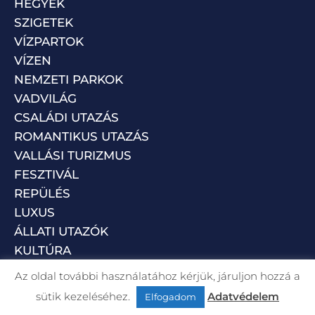
HEGYEK
SZIGETEK
VÍZPARTOK
VÍZEN
NEMZETI PARKOK
VADVILÁG
CSALÁDI UTAZÁS
ROMANTIKUS UTAZÁS
VALLÁSI TURIZMUS
FESZTIVÁL
REPÜLÉS
LUXUS
ÁLLATI UTAZÓK
KULTÚRA
Az oldal további használatához kérjük, járuljon hozzá a
sütik kezeléséhez.
Adatvédelem
Elfogadom