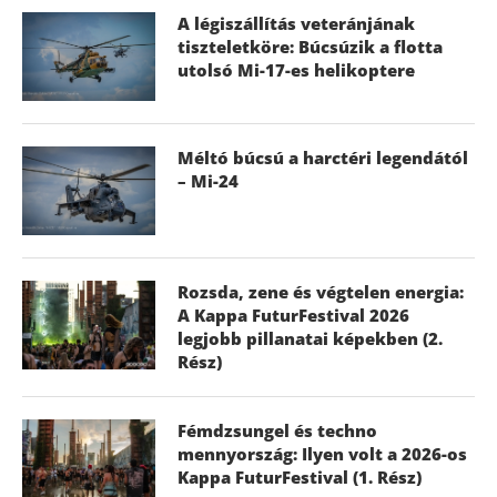
A légiszállítás veteránjának
tiszteletköre: Búcsúzik a flotta
utolsó Mi-17-es helikoptere
Méltó búcsú a harctéri legendától
– Mi-24
Rozsda, zene és végtelen energia:
A Kappa FuturFestival 2026
legjobb pillanatai képekben (2.
Rész)
Fémdzsungel és techno
mennyország: Ilyen volt a 2026-os
Kappa FuturFestival (1. Rész)