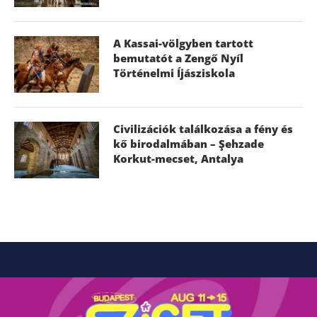
A Kassai-völgyben tartott
bemutatót a Zengő Nyíl
Történelmi Íjásziskola
Civilizációk találkozása a fény és
kő birodalmában – Şehzade
Korkut-mecset, Antalya