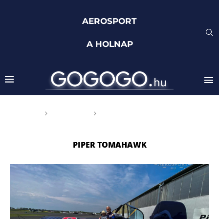
AEROSPORT
A HOLNAP
Főoldal
Címkék
Posts tagged with "Piper
Tomahawk"
PIPER TOMAHAWK