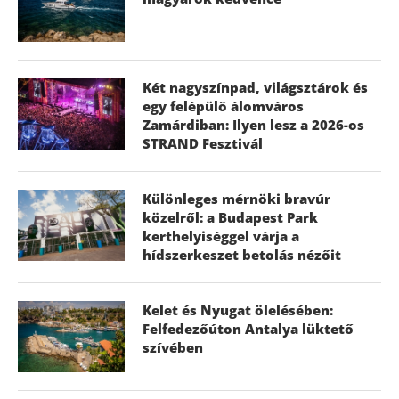
Két nagyszínpad, világsztárok és
egy felépülő álomváros
Zamárdiban: Ilyen lesz a 2026-os
STRAND Fesztivál
Különleges mérnöki bravúr
közelről: a Budapest Park
kerthelyiséggel várja a
hídszerkeszet betolás nézőit
Kelet és Nyugat ölelésében:
Felfedezőúton Antalya lüktető
szívében