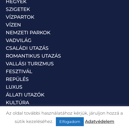
HEGYEK
SZIGETEK
VÍZPARTOK
VÍZEN
NEMZETI PARKOK
VADVILÁG
CSALÁDI UTAZÁS
ROMANTIKUS UTAZÁS
VALLÁSI TURIZMUS
FESZTIVÁL
REPÜLÉS
LUXUS
ÁLLATI UTAZÓK
KULTÚRA
Az oldal további használatához kérjük, járuljon hozzá a
sütik kezeléséhez.
Adatvédelem
Elfogadom