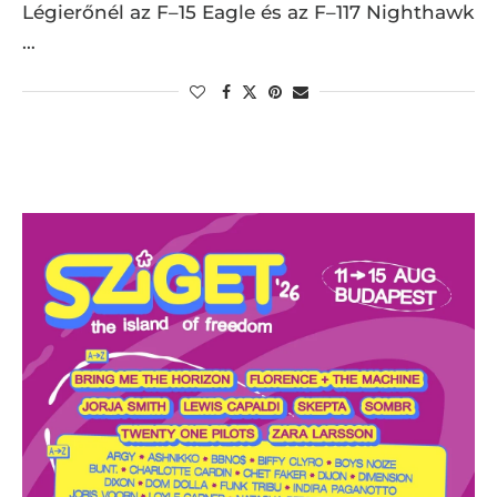
Légierőnél az F–15 Eagle és az F–117 Nighthawk
…