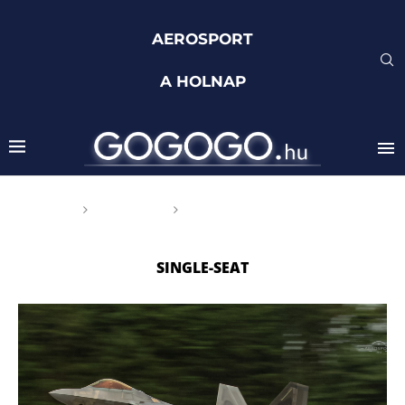
AEROSPORT
A HOLNAP
Főoldal
Címkék
Posts tagged with "single-
seat"
SINGLE-SEAT