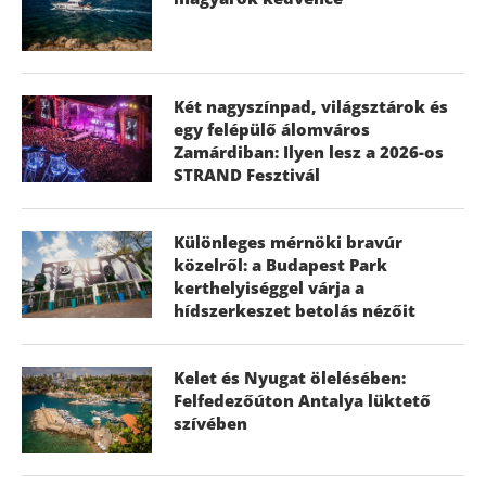
Két nagyszínpad, világsztárok és
egy felépülő álomváros
Zamárdiban: Ilyen lesz a 2026-os
STRAND Fesztivál
Különleges mérnöki bravúr
közelről: a Budapest Park
kerthelyiséggel várja a
hídszerkeszet betolás nézőit
Kelet és Nyugat ölelésében:
Felfedezőúton Antalya lüktető
szívében