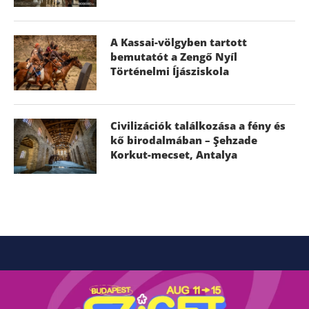
A Kassai-völgyben tartott
bemutatót a Zengő Nyíl
Történelmi Íjásziskola
Civilizációk találkozása a fény és
kő birodalmában – Şehzade
Korkut-mecset, Antalya