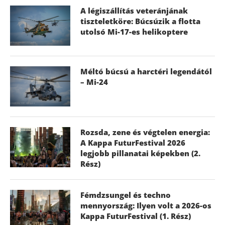
A légiszállítás veteránjának
tiszteletköre: Búcsúzik a flotta
utolsó Mi-17-es helikoptere
Méltó búcsú a harctéri legendától
– Mi-24
Rozsda, zene és végtelen energia:
A Kappa FuturFestival 2026
legjobb pillanatai képekben (2.
Rész)
Fémdzsungel és techno
mennyország: Ilyen volt a 2026-os
Kappa FuturFestival (1. Rész)