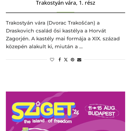
Trakostyán vára, 1. rész
Trakostyán vára (Dvorac Trakošćan) a
Draskovich család ősi kastélya a Horvát
Zagorjén. A kastély mai formája a XIX. század
közepén alakult ki, miután a …