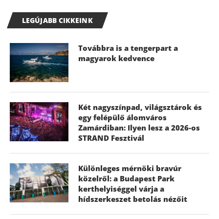
LEGÚJABB CIKKEINK
Továbbra is a tengerpart a
magyarok kedvence
Két nagyszínpad, világsztárok és
egy felépülő álomváros
Zamárdiban: Ilyen lesz a 2026-os
STRAND Fesztivál
Különleges mérnöki bravúr
közelről: a Budapest Park
kerthelyiséggel várja a
hídszerkeszet betolás nézőit