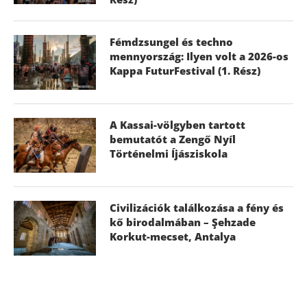
Fémdzsungel és techno
mennyország: Ilyen volt a 2026-os
Kappa FuturFestival (1. Rész)
A Kassai-völgyben tartott
bemutatót a Zengő Nyíl
Történelmi Íjásziskola
Civilizációk találkozása a fény és
kő birodalmában – Şehzade
Korkut-mecset, Antalya