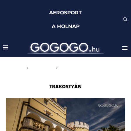
AEROSPORT
A HOLNAP
Főoldal
Címkék
Posts tagged with
"Trakostyán"
TRAKOSTYÁN