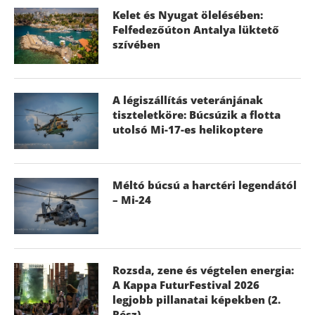
Kelet és Nyugat ölelésében:
Felfedezőúton Antalya lüktető
szívében
A légiszállítás veteránjának
tiszteletköre: Búcsúzik a flotta
utolsó Mi-17-es helikoptere
Méltó búcsú a harctéri legendától
– Mi-24
Rozsda, zene és végtelen energia:
A Kappa FuturFestival 2026
legjobb pillanatai képekben (2.
Rész)