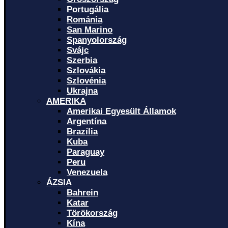
Portugália
Románia
San Marino
Spanyolország
Svájc
Szerbia
Szlovákia
Szlovénia
Ukrajna
AMERIKA
Amerikai Egyesült Államok
Argentína
Brazília
Kuba
Paraguay
Peru
Venezuela
ÁZSIA
Bahrein
Katar
Törökország
Kína