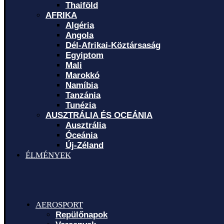
Thaiföld
AFRIKA
Algéria
Angola
Dél-Afrikai-Köztársaság
Egyiptom
Mali
Marokkó
Namíbia
Tanzánia
Tunézia
AUSZTRÁLIA ÉS OCEÁNIA
Ausztrália
Óceánia
Új-Zéland
ÉLMÉNYEK
AEROSPORT
Repülőnapok