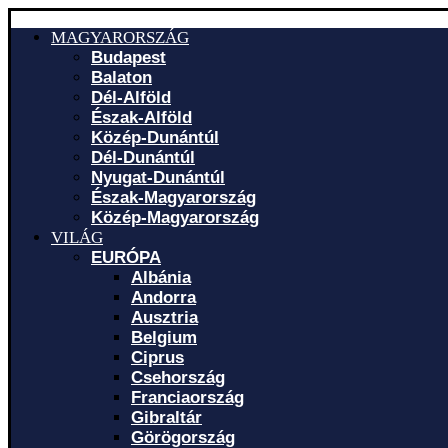
MAGYARORSZÁG
Budapest
Balaton
Dél-Alföld
Észak-Alföld
Közép-Dunántúl
Dél-Dunántúl
Nyugat-Dunántúl
Észak-Magyarország
Közép-Magyarország
VILÁG
EURÓPA
Albánia
Andorra
Ausztria
Belgium
Ciprus
Csehország
Franciaország
Gibraltár
Görögország