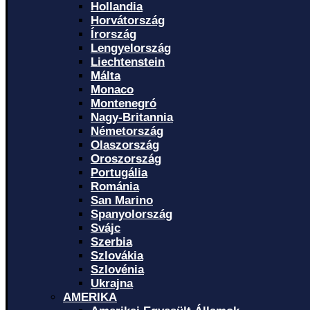
Hollandia
Horvátország
Írország
Lengyelország
Liechtenstein
Málta
Monaco
Montenegró
Nagy-Britannia
Németország
Olaszország
Oroszország
Portugália
Románia
San Marino
Spanyolország
Svájc
Szerbia
Szlovákia
Szlovénia
Ukrajna
AMERIKA