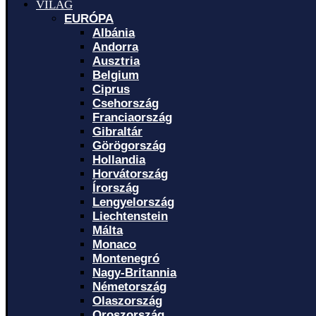
VILÁG
EURÓPA
Albánia
Andorra
Ausztria
Belgium
Ciprus
Csehország
Franciaország
Gibraltár
Görögország
Hollandia
Horvátország
Írország
Lengyelország
Liechtenstein
Málta
Monaco
Montenegró
Nagy-Britannia
Németország
Olaszország
Oroszország