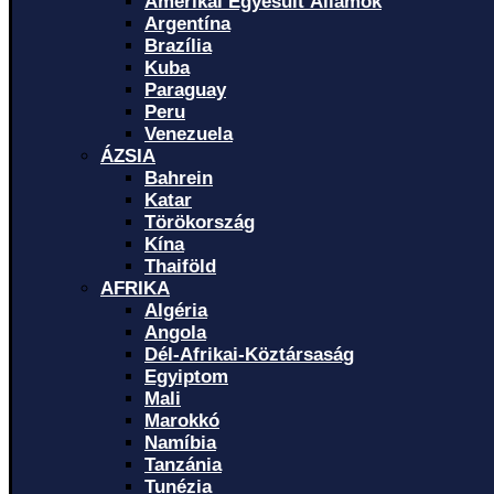
Amerikai Egyesült Államok
Argentína
Brazília
Kuba
Paraguay
Peru
Venezuela
ÁZSIA
Bahrein
Katar
Törökország
Kína
Thaiföld
AFRIKA
Algéria
Angola
Dél-Afrikai-Köztársaság
Egyiptom
Mali
Marokkó
Namíbia
Tanzánia
Tunézia