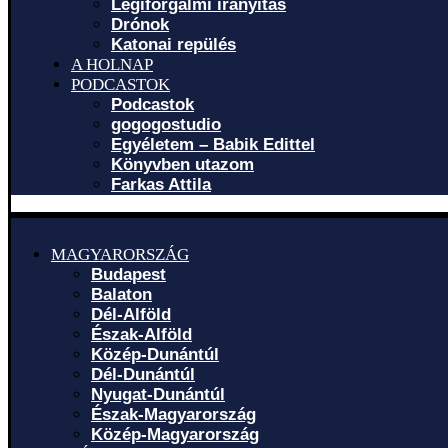
Légiforgalmi irányítás
Drónok
Katonai repülés
A HOLNAP
PODCASTOK
Podcastok
gogogostudio
Egyéletem – Babik Edittel
Könyvben utazom
Farkas Attila
MAGYARORSZÁG
Budapest
Balaton
Dél-Alföld
Észak-Alföld
Közép-Dunántúl
Dél-Dunántúl
Nyugat-Dunántúl
Észak-Magyarország
Közép-Magyarország