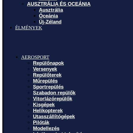
AUSZTRÁLIA ÉS OCEÁNIA
Ausztrália
Óceánia
Új-Zéland
ÉLMÉNYEK
AEROSPORT
Repülőnapok
Versenyek
Repülőterek
Műrepülés
Sportrepülés
Szabadon repülők
Vitorlázórepülők
Kisgépek
Helikopterek
Utasszállítógépek
Pilóták
Modellezés