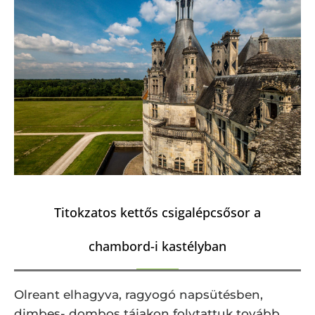
Titokzatos kettős csigalépcsősor a
chambord-i kastélyban
Olreant elhagyva, ragyogó napsütésben,
dimbes- dombos tájakon folytattuk tovább