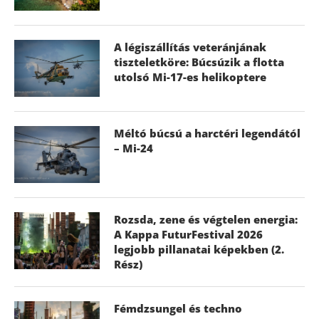
A légiszállítás veteránjának
tiszteletköre: Búcsúzik a flotta
utolsó Mi-17-es helikoptere
Méltó búcsú a harctéri legendától
– Mi-24
Rozsda, zene és végtelen energia:
A Kappa FuturFestival 2026
legjobb pillanatai képekben (2.
Rész)
Fémdzsungel és techno