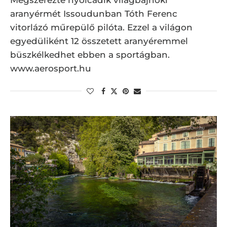
aranyérmét Issoudunban Tóth Ferenc
vitorlázó műrepülő pilóta. Ezzel a világon
egyedüliként 12 összetett aranyéremmel
büszkélkedhet ebben a sportágban.
www.aerosport.hu