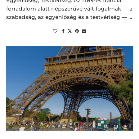
Egyenlőség, Testvériség. Az 1789-es francia
forradalom alatt népszerűvé vált fogalmak — a
szabadság, az egyenlőség és a testvériség — …