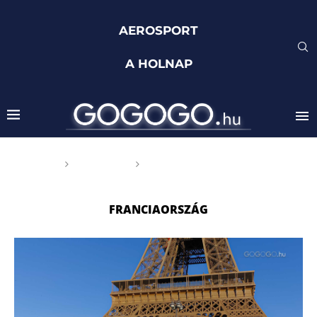
AEROSPORT
A HOLNAP
Főoldal
Címkék
Posts tagged with
"Franciaország"
FRANCIAORSZÁG