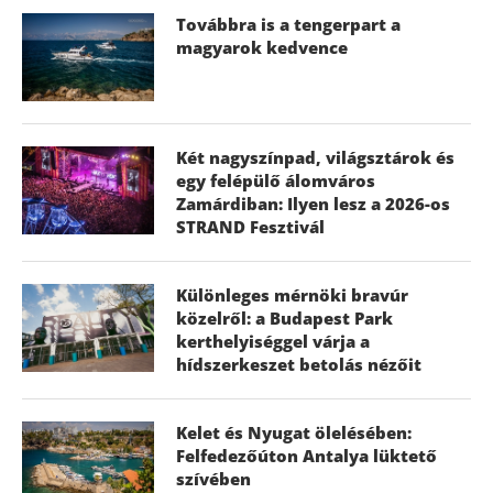
Továbbra is a tengerpart a
magyarok kedvence
Két nagyszínpad, világsztárok és
egy felépülő álomváros
Zamárdiban: Ilyen lesz a 2026-os
STRAND Fesztivál
Különleges mérnöki bravúr
közelről: a Budapest Park
kerthelyiséggel várja a
hídszerkeszet betolás nézőit
Kelet és Nyugat ölelésében:
Felfedezőúton Antalya lüktető
szívében