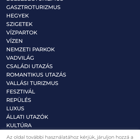
GASZTROTURIZMUS
HEGYEK
SZIGETEK
VÍZPARTOK
VÍZEN
NEMZETI PARKOK
VADVILÁG
CSALÁDI UTAZÁS
ROMANTIKUS UTAZÁS
VALLÁSI TURIZMUS
FESZTIVÁL
REPÜLÉS
LUXUS
ÁLLATI UTAZÓK
KULTÚRA
Az oldal további használatához kérjük, járuljon hozzá a