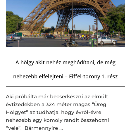
A hölgy akit nehéz meghódítani, de még
nehezebb elfelejteni – Eiffel-torony 1. rész
Aki próbálta már becserkészni az elmúlt
évtizedekben a 324 méter magas “Öreg
Hölgyet” az tudhatja, hogy évről-évre
nehezebb egy komoly randit összehozni
“vele”. Bármennyire …