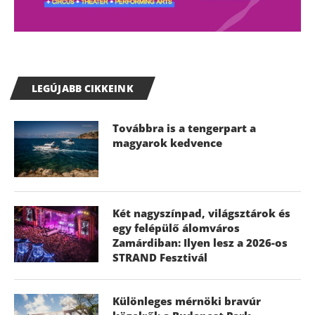
LEGÚJABB CIKKEINK
Továbbra is a tengerpart a
magyarok kedvence
Két nagyszínpad, világsztárok és
egy felépülő álomváros
Zamárdiban: Ilyen lesz a 2026-os
STRAND Fesztivál
Különleges mérnöki bravúr