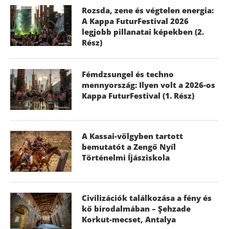
Rozsda, zene és végtelen energia:
A Kappa FuturFestival 2026
legjobb pillanatai képekben (2.
Rész)
Fémdzsungel és techno
mennyország: Ilyen volt a 2026-os
Kappa FuturFestival (1. Rész)
A Kassai-völgyben tartott
bemutatót a Zengő Nyíl
Történelmi Íjásziskola
Civilizációk találkozása a fény és
kő birodalmában – Şehzade
Korkut-mecset, Antalya