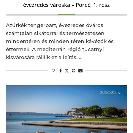
évezredes városka – Poreč, 1. rész
Azúrkék tengerpart, évezredes óváros
számtalan sikátorral és természetesen
mindentéren és minden téren kávézók és
éttermek. A mediterrán régió tucatnyi
kisvárosára ráillik ez a leírás. …