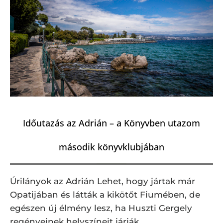
Időutazás az Adrián – a Könyvben utazom
második könyvklubjában
Úrilányok az Adrián Lehet, hogy jártak már
Opatijában és látták a kikötőt Fiumében, de
egészen új élmény lesz, ha Huszti Gergely
regényeinek helyszíneit járják …