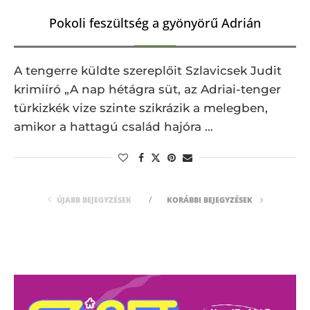
Pokoli feszültség a gyönyörű Adrián
A tengerre küldte szereplőit Szlavicsek Judit
krimiíró „A nap hétágra süt, az Adriai-tenger
türkizkék vize szinte szikrázik a melegben,
amikor a hattagú család hajóra …
ÚJABB BEJEGYZÉSEK
KORÁBBI BEJEGYZÉSEK