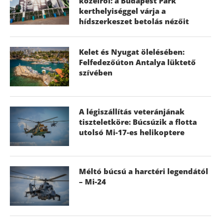
közelről: a Budapest Park
kerthelyiséggel várja a
hídszerkeszet betolás nézőit
Kelet és Nyugat ölelésében:
Felfedezőúton Antalya lüktető
szívében
A légiszállítás veteránjának
tiszteletköre: Búcsúzik a flotta
utolsó Mi-17-es helikoptere
Méltó búcsú a harctéri legendától
– Mi-24