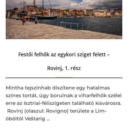
Festői felhők az egykori sziget felett –
Rovinj, 1. rész
Mintha tejszínhab díszítene egy hatalmas
színes tortát, úgy borulnak a viharfelhők szélei
erre az Isztriai-féliszigeten található kisvárosra.
Rovinj (olaszul: Rovigno) területe a Lim-
öböltől Veštarig …