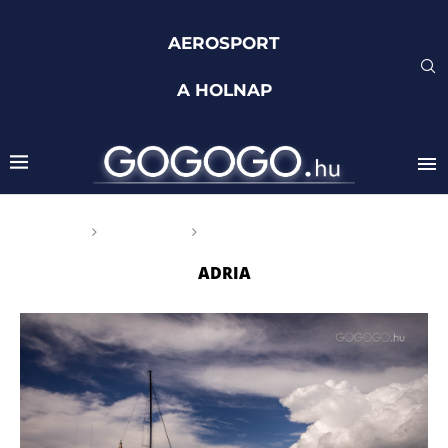
AEROSPORT
A HOLNAP
Főoldal
Címkék
Posts tagged with "Adria"
ADRIA