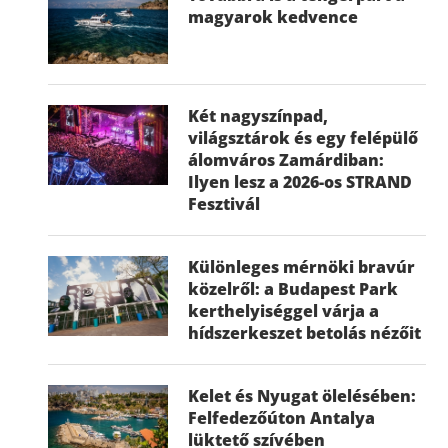
magyarok kedvence
Két nagyszínpad,
világsztárok és egy felépülő
álomváros Zamárdiban:
Ilyen lesz a 2026-os STRAND
Fesztivál
Különleges mérnöki bravúr
közelről: a Budapest Park
kerthelyiséggel várja a
hídszerkeszet betolás nézőit
Kelet és Nyugat ölelésében:
Felfedezőúton Antalya
lüktető szívében