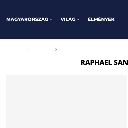
MAGYARORSZÁG
VILÁG
ÉLMÉNYEK
Főoldal
Címkék
Posts tagged with "Raphael San
RAPHAEL SAN