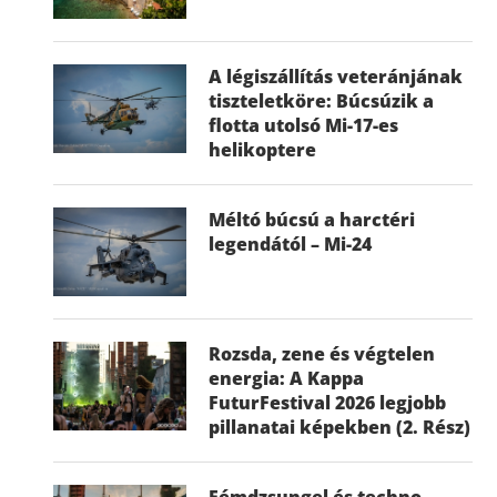
A légiszállítás veteránjának
tiszteletköre: Búcsúzik a
flotta utolsó Mi-17-es
helikoptere
Méltó búcsú a harctéri
legendától – Mi-24
Rozsda, zene és végtelen
energia: A Kappa
FuturFestival 2026 legjobb
pillanatai képekben (2. Rész)
Fémdzsungel és techno