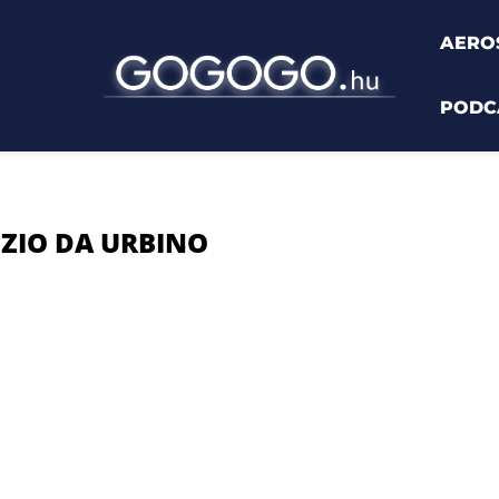
AERO
PODC
zio da Urbino"
ZIO DA URBINO