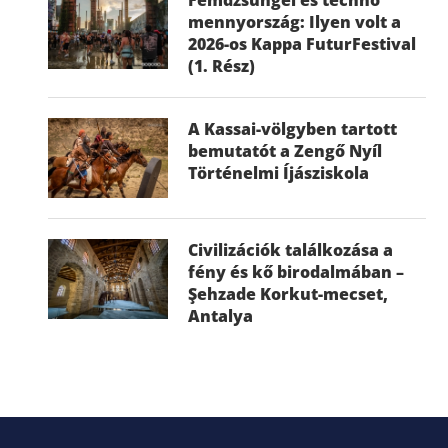
mennyország: Ilyen volt a
2026-os Kappa FuturFestival
(1. Rész)
A Kassai-völgyben tartott
bemutatót a Zengő Nyíl
Történelmi Íjásziskola
Civilizációk találkozása a
fény és kő birodalmában –
Şehzade Korkut-mecset,
Antalya