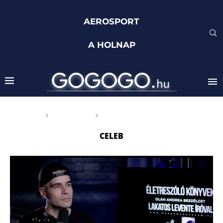
AEROSPORT
A HOLNAP
Főoldal
Címkék
Posts tagged with "celeb"
CELEB