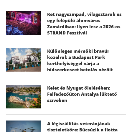
Két nagyszínpad, világsztárok és
egy felépülő álomváros
Zamárdiban: Ilyen lesz a 2026-os
STRAND Fesztivál
Különleges mérnöki bravúr
közelről: a Budapest Park
kerthelyiséggel várja a
hídszerkeszet betolás nézőit
Kelet és Nyugat ölelésében:
Felfedezőúton Antalya lüktető
szívében
A légiszállítás veteránjának
tiszteletköre: Búcsúzik a flotta