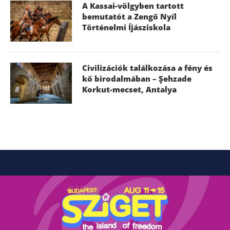
A Kassai-völgyben tartott
bemutatót a Zengő Nyíl
Történelmi Íjásziskola
Civilizációk találkozása a fény és
kő birodalmában – Şehzade
Korkut-mecset, Antalya