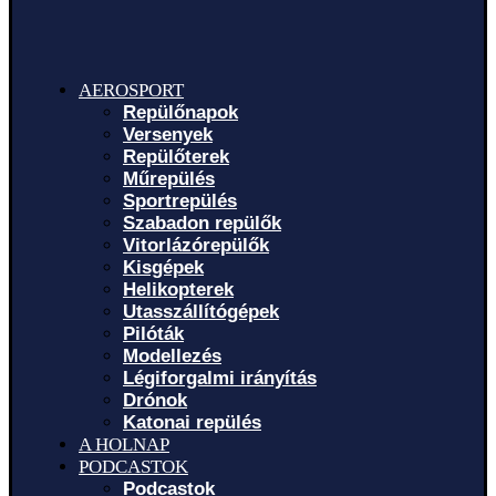
AEROSPORT
Repülőnapok
Versenyek
Repülőterek
Műrepülés
Sportrepülés
Szabadon repülők
Vitorlázórepülők
Kisgépek
Helikopterek
Utasszállítógépek
Pilóták
Modellezés
Légiforgalmi irányítás
Drónok
Katonai repülés
A HOLNAP
PODCASTOK
Podcastok