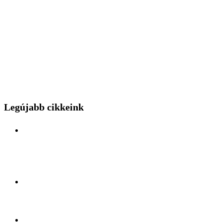
Legújabb cikkeink
Különleges mérnöki bravúr közelről: a Budapest
Park kerthelyiséggel várja a hídszerkeszet betolás
nézőit
Kelet és Nyugat ölelésében: Felfedezőúton Antalya
lüktető szívében
A légiszállítás veteránjának tiszteletköre: Búcsúzik a