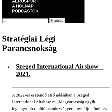
AEROSPORT
A HOLNAP
PODCASTOK
Keresés
Főoldal
Címkék
Posts tagged with "Stratégiai Légi Parancsnokság"
Stratégiai Légi
Parancsnokság
Szeged International Airshow –
2021.
A 2022-es esztendő első adásában a Szeged
International Airshow-ra , Magyarország egyik
legnagyobb repülős rendezvényére invitáljuk önöket,