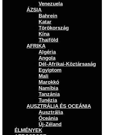
Venezuela
ÁZSIA
Bahrein
Katar
Törökország
Kína
Thaiföld
AFRIKA
Algéria
Angola
Dél-Afrikai-Köztársaság
Egyiptom
Mali
Marokkó
Namíbia
Tanzánia
Tunézia
AUSZTRÁLIA ÉS OCEÁNIA
Ausztrália
Óceánia
Új-Zéland
ÉLMÉNYEK