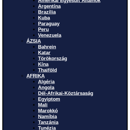
Amerikai Egyesült Államok
Argentína
Brazília
Kuba
Paraguay
Peru
Venezuela
ÁZSIA
Bahrein
Katar
Törökország
Kína
Thaiföld
AFRIKA
Algéria
Angola
Dél-Afrikai-Köztársaság
Egyiptom
Mali
Marokkó
Namíbia
Tanzánia
Tunézia