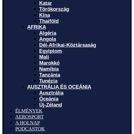
Katar
Törökország
Kína
Thaiföld
AFRIKA
Algéria
Angola
Dél-Afrikai-Köztársaság
Egyiptom
Mali
Marokkó
Namíbia
Tanzánia
Tunézia
AUSZTRÁLIA ÉS OCEÁNIA
Ausztrália
Óceánia
Új-Zéland
ÉLMÉNYEK
AEROSPORT
A HOLNAP
PODCASTOK