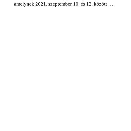
amelynek 2021. szeptember 10. és 12. között …
0
Facebook
Twitter
Pinterest
Email