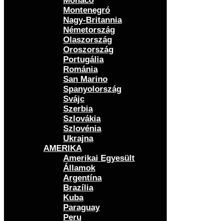
Monaco
Montenegró
Nagy-Britannia
Németország
Olaszország
Oroszország
Portugália
Románia
San Marino
Spanyolország
Svájc
Szerbia
Szlovákia
Szlovénia
Ukrajna
AMERIKA
Amerikai Egyesült
Államok
Argentína
Brazília
Kuba
Paraguay
Peru