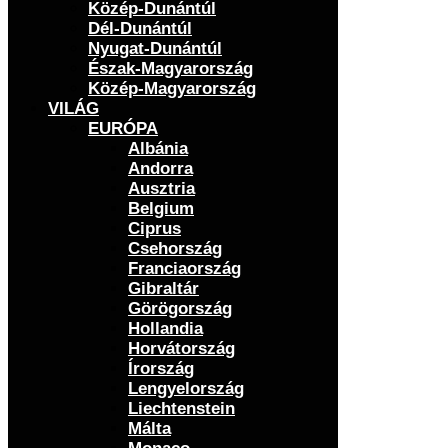
Közép-Dunántúl
Dél-Dunántúl
Nyugat-Dunántúl
Észak-Magyarország
Közép-Magyarország
VILÁG
EURÓPA
Albánia
Andorra
Ausztria
Belgium
Ciprus
Csehország
Franciaország
Gibraltár
Görögország
Hollandia
Horvátország
Írország
Lengyelország
Liechtenstein
Málta