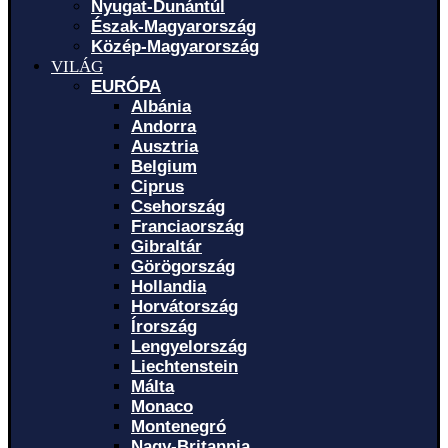
Nyugat-Dunántúl
Észak-Magyarország
Közép-Magyarország
VILÁG
EURÓPA
Albánia
Andorra
Ausztria
Belgium
Ciprus
Csehország
Franciaország
Gibraltár
Görögország
Hollandia
Horvátország
Írország
Lengyelország
Liechtenstein
Málta
Monaco
Montenegró
Nagy-Britannia