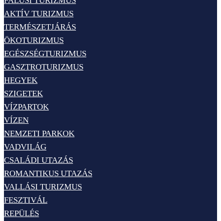
FALUSI TURIZMUS
AKTÍV TURIZMUS
TERMÉSZETJÁRÁS
ÖKOTURIZMUS
EGÉSZSÉGTURIZMUS
GASZTROTURIZMUS
HEGYEK
SZIGETEK
VÍZPARTOK
VÍZEN
NEMZETI PARKOK
VADVILÁG
CSALÁDI UTAZÁS
ROMANTIKUS UTAZÁS
VALLÁSI TURIZMUS
FESZTIVÁL
REPÜLÉS