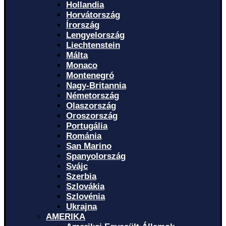
Hollandia
Horvátország
Írország
Lengyelország
Liechtenstein
Málta
Monaco
Montenegró
Nagy-Britannia
Németország
Olaszország
Oroszország
Portugália
Románia
San Marino
Spanyolország
Svájc
Szerbia
Szlovákia
Szlovénia
Ukrajna
AMERIKA