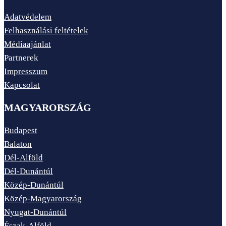
Adatvédelem
Felhasználási feltételek
Médiaajánlat
Partnerek
Impresszum
Kapcsolat
MAGYARORSZÁG
Budapest
Balaton
Dél-Alföld
Dél-Dunántúl
Közép-Dunántúl
Közép-Magyarország
Nyugat-Dunántúl
Észak-Alföld