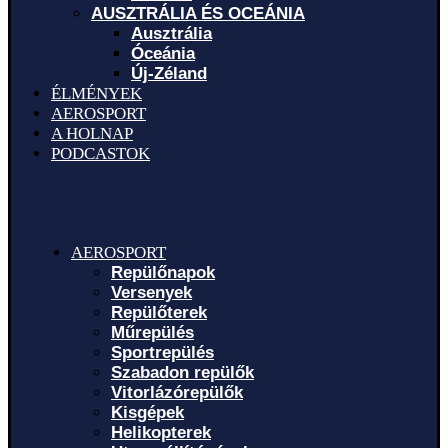
AUSZTRÁLIA ÉS OCEÁNIA
Ausztrália
Óceánia
Új-Zéland
ÉLMÉNYEK
AEROSPORT
A HOLNAP
PODCASTOK
AEROSPORT
Repülőnapok
Versenyek
Repülőterek
Műrepülés
Sportrepülés
Szabadon repülők
Vitorlázórepülők
Kisgépek
Helikopterek