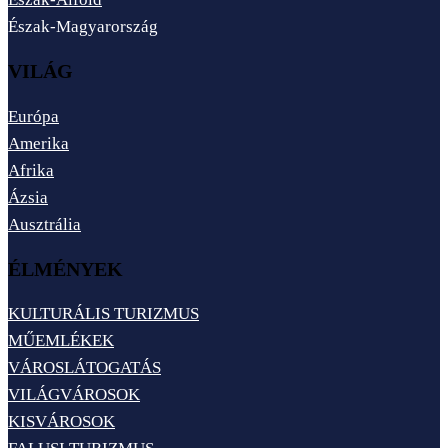
Észak-Magyarország
VILÁG
Európa
Amerika
Afrika
Ázsia
Ausztrália
ÉLMÉNYEK
KULTURÁLIS TURIZMUS
MŰEMLÉKEK
VÁROSLÁTOGATÁS
VILÁGVÁROSOK
KISVÁROSOK