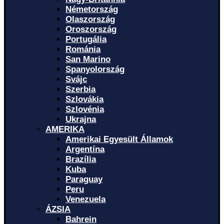
Németország
Olaszország
Oroszország
Portugália
Románia
San Marino
Spanyolország
Svájc
Szerbia
Szlovákia
Szlovénia
Ukrajna
AMERIKA
Amerikai Egyesült Államok
Argentína
Brazília
Kuba
Paraguay
Peru
Venezuela
ÁZSIA
Bahrein