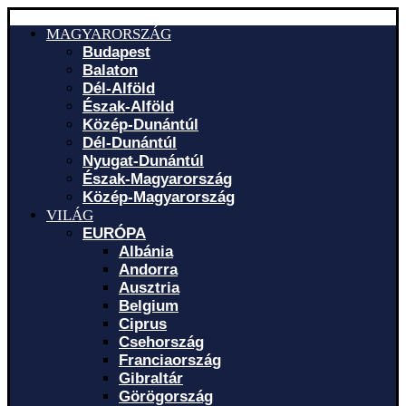
MAGYARORSZÁG
Budapest
Balaton
Dél-Alföld
Észak-Alföld
Közép-Dunántúl
Dél-Dunántúl
Nyugat-Dunántúl
Észak-Magyarország
Közép-Magyarország
VILÁG
EURÓPA
Albánia
Andorra
Ausztria
Belgium
Ciprus
Csehország
Franciaország
Gibraltár
Görögország