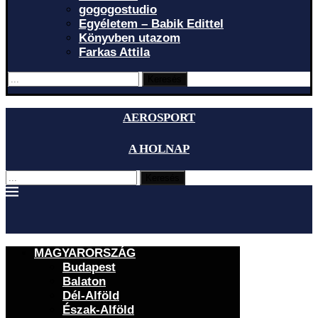
gogogostudio
Egyéletem – Babik Edittel
Könyvben utazom
Farkas Attila
Keresés
AEROSPORT
A HOLNAP
Keresés
MAGYARORSZÁG
Budapest
Balaton
Dél-Alföld
Észak-Alföld