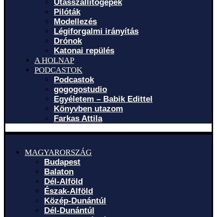
Utasszállítógépek
Pilóták
Modellezés
Légiforgalmi irányítás
Drónok
Katonai repülés
A HOLNAP
PODCASTOK
Podcastok
gogogostudio
Egyéletem – Babik Edittel
Könyvben utazom
Farkas Attila
MAGYARORSZÁG
Budapest
Balaton
Dél-Alföld
Észak-Alföld
Közép-Dunántúl
Dél-Dunántúl