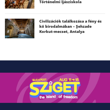
Történelmi Íjásziskola
Civilizációk találkozása a fény és
kő birodalmában – Şehzade
Korkut-mecset, Antalya