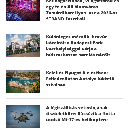
Két nagyszínpad, világsztárok és
egy felépülő álomváros
Zamárdiban: Ilyen lesz a 2026-os
STRAND Fesztivál
Különleges mérnöki bravúr
közelről: a Budapest Park
kerthelyiséggel várja a
hídszerkeszet betolás nézőit
Kelet és Nyugat ölelésében:
Felfedezőúton Antalya lüktető
szívében
A légiszállítás veteránjának
tiszteletköre: Búcsúzik a flotta
utolsó Mi-17-es helikoptere