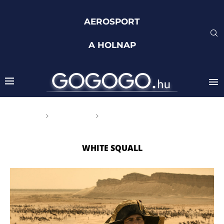
AEROSPORT
A HOLNAP
Főoldal
Címkék
Posts tagged with "White
Squall"
WHITE SQUALL