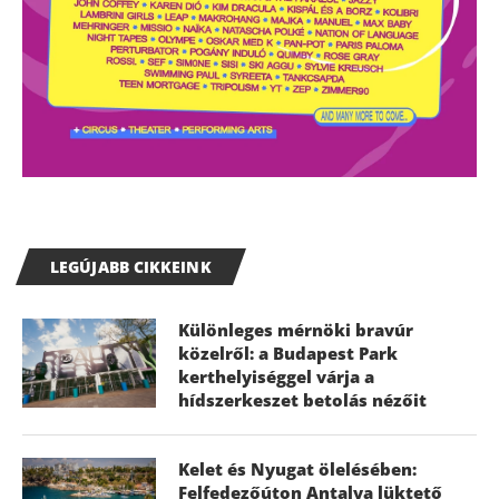
LEGÚJABB CIKKEINK
Különleges mérnöki bravúr
közelről: a Budapest Park
kerthelyiséggel várja a
hídszerkeszet betolás nézőit
Kelet és Nyugat ölelésében:
Felfedezőúton Antalya lüktető