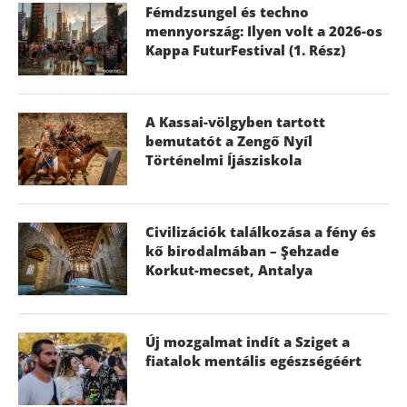
Fémdzsungel és techno
mennyország: Ilyen volt a 2026-os
Kappa FuturFestival (1. Rész)
A Kassai-völgyben tartott
bemutatót a Zengő Nyíl
Történelmi Íjásziskola
Civilizációk találkozása a fény és
kő birodalmában – Şehzade
Korkut-mecset, Antalya
Új mozgalmat indít a Sziget a
fiatalok mentális egészségéért