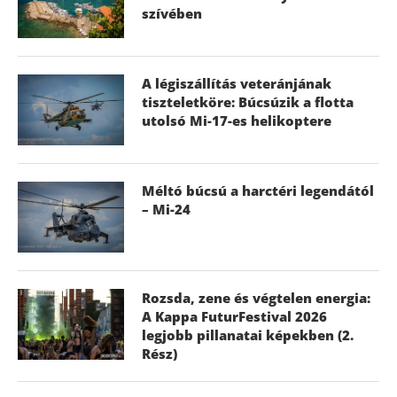
szívében
A légiszállítás veteránjának
tiszteletköre: Búcsúzik a flotta
utolsó Mi-17-es helikoptere
Méltó búcsú a harctéri legendától
– Mi-24
Rozsda, zene és végtelen energia:
A Kappa FuturFestival 2026
legjobb pillanatai képekben (2.
Rész)