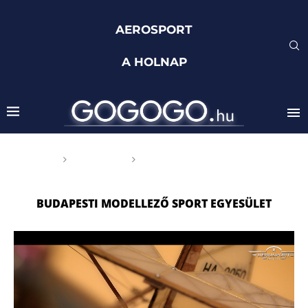
AEROSPORT
A HOLNAP
Főoldal
Címkék
Posts tagged with
"Budapesti Modellező Sport Egyesület"
BUDAPESTI MODELLEZŐ SPORT EGYESÜLET