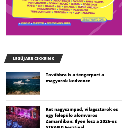
LEGÚJABB CIKKEINK
Továbbra is a tengerpart a
magyarok kedvence
Két nagyszínpad, világsztárok és
egy felépülő álomváros
Zamárdiban: Ilyen lesz a 2026-os
STRAND Fesztivál