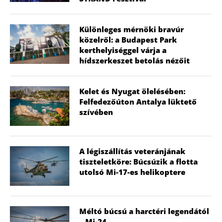
Különleges mérnöki bravúr
közelről: a Budapest Park
kerthelyiséggel várja a
hídszerkeszet betolás nézőit
Kelet és Nyugat ölelésében:
Felfedezőúton Antalya lüktető
szívében
A légiszállítás veteránjának
tiszteletköre: Búcsúzik a flotta
utolsó Mi-17-es helikoptere
Méltó búcsú a harctéri legendától
– Mi-24