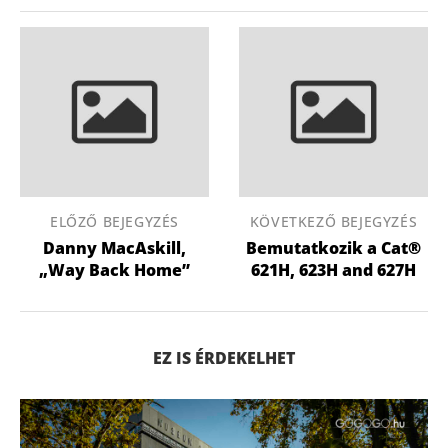
ELŐZŐ BEJEGYZÉS
KÖVETKEZŐ BEJEGYZÉS
Danny MacAskill,
Bemutatkozik a Cat®
„Way Back Home”
621H, 623H and 627H
EZ IS ÉRDEKELHET