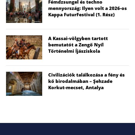
Fémdzsungel és techno
mennyország: Ilyen volt a 2026-os
Kappa FuturFestival (1. Rész)
A Kassai-völgyben tartott
bemutatót a Zengő Nyíl
Történelmi Íjásziskola
Civilizációk találkozása a fény és
kő birodalmában – Şehzade
Korkut-mecset, Antalya