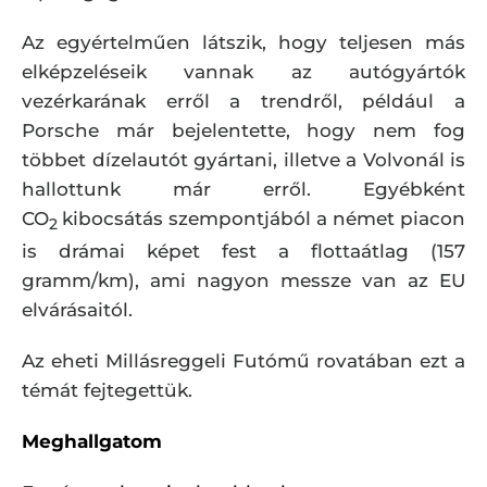
Az egyértelműen látszik, hogy teljesen más
elképzeléseik vannak az autógyártók
vezérkarának erről a trendről, például a
Porsche már bejelentette, hogy nem fog
többet dízelautót gyártani, illetve a Volvonál is
hallottunk már erről. Egyébként
CO
kibocsátás szempontjából a német piacon
2
is drámai képet fest a flottaátlag (157
gramm/km), ami nagyon messze van az EU
elvárásaitól.
Az eheti Millásreggeli Futómű rovatában ezt a
témát fejtegettük.
Meghallgatom