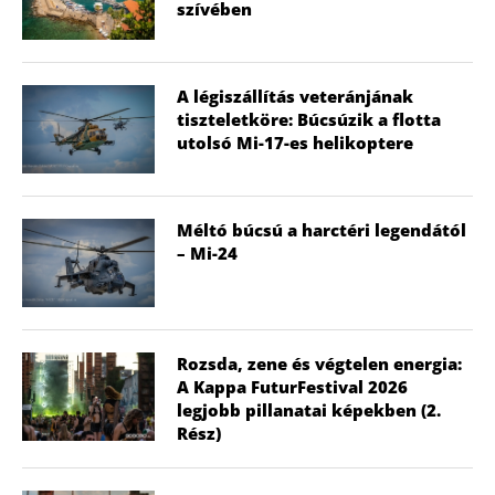
szívében
A légiszállítás veteránjának
tiszteletköre: Búcsúzik a flotta
utolsó Mi-17-es helikoptere
Méltó búcsú a harctéri legendától
– Mi-24
Rozsda, zene és végtelen energia:
A Kappa FuturFestival 2026
legjobb pillanatai képekben (2.
Rész)