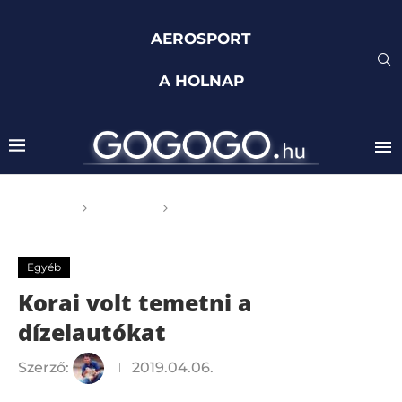
AEROSPORT
A HOLNAP
Főoldal
Egyéb
Korai volt temetni a
dízelautókat
Egyéb
Korai volt temetni a
dízelautókat
Szerző:
2019.04.06.