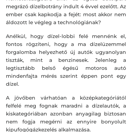
megrázó dízelbotrány indult 4 évvel ezelőtt. Az
ember csak kapkodja a fejét: most akkor nem
áldozott le végleg a technológiának?
Anélkül, hogy dízel-lobbi felé mennénk el,
fontos rögzíteni, hogy a ma dízelüzemmel
forgalomba helyezhető új autók ugyanolyan
tiszták, mint a benzinesek. Jelenleg a
legtisztább belső égésű motoros autó
mindenfajta mérés szerint éppen pont egy
dízel.
A jövőben várhatóan a középkategóriától
felfelé meg fognak maradni a dízelautók, a
kiskategóriában azonban anyagilag biztosan
nem fogja megérni az ennyire bonyolult
kipufogógázkezelés alkalmazása.