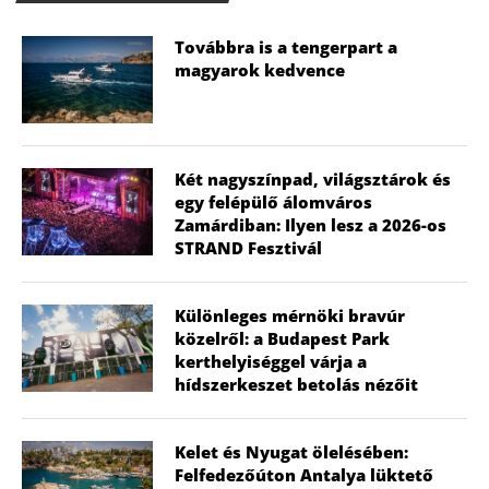
Továbbra is a tengerpart a
magyarok kedvence
Két nagyszínpad, világsztárok és
egy felépülő álomváros
Zamárdiban: Ilyen lesz a 2026-os
STRAND Fesztivál
Különleges mérnöki bravúr
közelről: a Budapest Park
kerthelyiséggel várja a
hídszerkeszet betolás nézőit
Kelet és Nyugat ölelésében:
Felfedezőúton Antalya lüktető