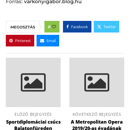
Forrás:
varkonyigabor.blog.hu
Facebook
Twitter
0
MEGOSZTÁS
Pinterest
Email
ELŐZŐ BEJEGYZÉS
KÖVETKEZŐ BEJEGYZÉS
Sportdiplomáciai csúcs
A Metropolitan Opera
Balatonfüreden
2019/20-as évadának