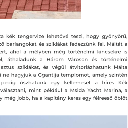
ta kék tengervize lehetővé teszi, hogy gyönyörű,
ző barlangokat és sziklákat fedezzünk fel. Máltát a
mert, ahol a mélyben még történelmi kincsekre is
ól, áthaladunk a Három Városon és történelmi
ztus sziklákat, és végül átvitorlázhatunk Málta
ki ne hagyjuk a Ġgantija templomot, amely szintén
 pedig úszhatunk egy kellemeset a híres Kék
választani, mint például a Msida Yacht Marina, a
y még jobb, ha a kapitány keres egy félreeső öblöt