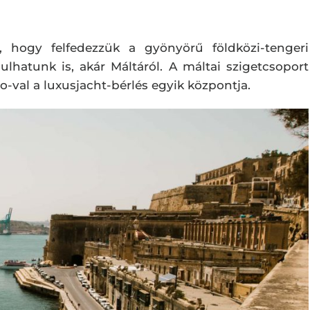
hogy felfedezzük a gyönyörű földközi-tengeri
dulhatunk is, akár Máltáról. A máltai szigetcsoport
o-val a luxusjacht-bérlés egyik központja.