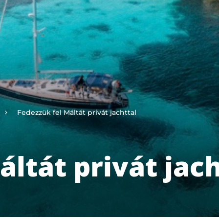
Fedezzük fel Máltát privát jachttal
ltát privát jach