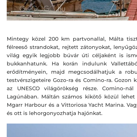
Mintegy közel 200 km partvonallal, Málta tisz
félreeső strandokat, rejtett zátonyokat, lenyűgö
világ egyik legjobb búvár úti céljaként is is
bukkanhatunk. Ha korán indulunk Vallettáb
erődítményein, majd megcsodálhatjuk a robus
testvérszigeteire Gozo-ra és Comino-ra. Gozon 
az UNESCO világörökség része. Comino-nál
Lagúnában. Máltán számos kikötő közül lehet 
Mgarr Harbour és a Vittoriosa Yacht Marina. Vag
és ott is lehorgonyozhatja hajónkat.