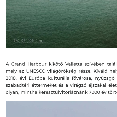
A Grand Harbour kikötő Valletta szívében talál
mely az UNESCO világörökség része. Kiváló hely
2018. évi Európa kulturális fővárosa, nyüzsgő
szabadtéri éttermeket és a virágzó éjszakai élet
olyan, mintha keresztülvitorláznánk 7000 év tör