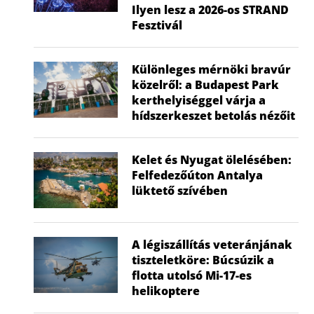
Ilyen lesz a 2026-os STRAND
Fesztivál
Különleges mérnöki bravúr
közelről: a Budapest Park
kerthelyiséggel várja a
hídszerkeszet betolás nézőit
Kelet és Nyugat ölelésében:
Felfedezőúton Antalya
lüktető szívében
A légiszállítás veteránjának
tiszteletköre: Búcsúzik a
flotta utolsó Mi-17-es
helikoptere