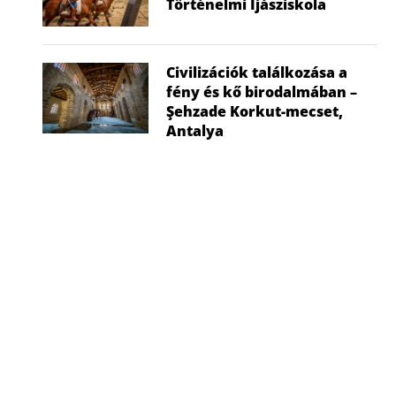
Történelmi Íjásziskola
Civilizációk találkozása a
fény és kő birodalmában –
Şehzade Korkut-mecset,
Antalya