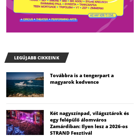
LEGÚJABB CIKKEINK
Továbbra is a tengerpart a
magyarok kedvence
Két nagyszínpad, világsztárok és
egy felépülő álomváros
Zamárdiban: Ilyen lesz a 2026-os
STRAND Fesztivál