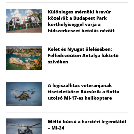
Különleges mérnöki bravúr
közelről: a Budapest Park
kerthelyiséggel várja a
hídszerkeszet betolás nézőit
Kelet és Nyugat ölelésében:
Felfedezőúton Antalya lüktető
szívében
A légiszállítás veteránjának
tiszteletköre: Búcsúzik a flotta
utolsó Mi-17-es helikoptere
Méltó búcsú a harctéri legendától
– Mi-24