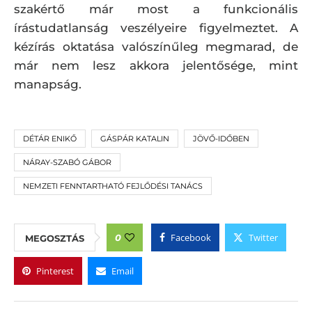
szakértő már most a funkcionális
írástudatlanság veszélyeire figyelmeztet. A
kézírás oktatása valószínűleg megmarad, de
már nem lesz akkora jelentősége, mint
manapság.
DÉTÁR ENIKŐ
GÁSPÁR KATALIN
JÖVŐ-IDŐBEN
NÁRAY-SZABÓ GÁBOR
NEMZETI FENNTARTHATÓ FEJLŐDÉSI TANÁCS
Facebook
Twitter
0
MEGOSZTÁS
Pinterest
Email