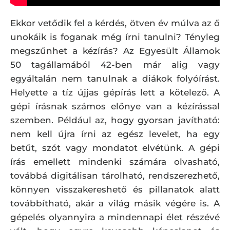
Ekkor vetődik fel a kérdés, ötven év múlva az ő
unokáik is foganak még írni tanulni? Tényleg
megszűnhet a kézírás? Az Egyesült Államok
50 tagállamából 42-ben már alig vagy
egyáltalán nem tanulnak a diákok folyóírást.
Helyette a tíz újjas gépírás lett a kötelező. A
gépi írásnak számos előnye van a kézírással
szemben. Például az, hogy gyorsan javítható:
nem kell újra írni az egész levelet, ha egy
betűt, szót vagy mondatot elvétünk. A gépi
írás emellett mindenki számára olvasható,
továbbá digitálisan tárolható, rendszerezhető,
könnyen visszakereshető és pillanatok alatt
továbbítható, akár a világ másik végére is. A
gépelés olyannyira a mindennapi élet részévé