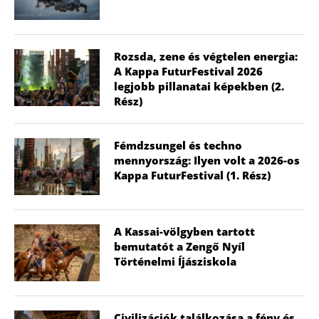
Rozsda, zene és végtelen energia:
A Kappa FuturFestival 2026
legjobb pillanatai képekben (2.
Rész)
Fémdzsungel és techno
mennyország: Ilyen volt a 2026-os
Kappa FuturFestival (1. Rész)
A Kassai-völgyben tartott
bemutatót a Zengő Nyíl
Történelmi Íjásziskola
Civilizációk találkozása a fény és