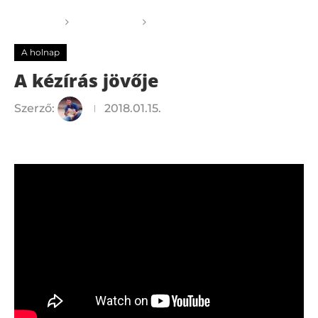
Főoldal
A holnap
A kézírás jövője
A holnap
A kézírás jövője
Szerző:
2018.01.15.