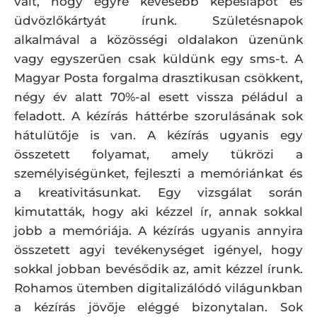
vált, hogy egyre kevesebb képeslapot és
üdvözlőkártyát írunk. Születésnapok
alkalmával a közösségi oldalakon üzenünk
vagy egyszerűen csak küldünk egy sms-t. A
Magyar Posta forgalma drasztikusan csökkent,
négy év alatt 70%-al esett vissza péládul a
feladott. A kézírás háttérbe szorulásának sok
hátulütője is van. A kézírás ugyanis egy
összetett folyamat, amely tükrözi a
személyiségünket, fejleszti a memóriánkat és
a kreativitásunkat. Egy vizsgálat során
kimutatták, hogy aki kézzel ír, annak sokkal
jobb a memóriája. A kézírás ugyanis annyira
összetett agyi tevékenységet igényel, hogy
sokkal jobban bevésődik az, amit kézzel írunk.
Rohamos ütemben digitalizálódó világunkban
a kézírás jövője eléggé bizonytalan. Sok