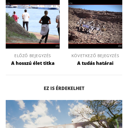
ELŐZŐ BEJEGYZÉS
KÖVETKEZŐ BEJEGYZÉS
A hosszú élet titka
A tudás határai
EZ IS ÉRDEKELHET