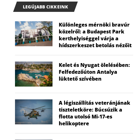
LEGÚJABB CIKKEINK
Különleges mérnöki bravúr
közelről: a Budapest Park
kerthelyiséggel várja a
hídszerkeszet betolás nézőit
Kelet és Nyugat ölelésében:
Felfedezőúton Antalya
lüktető szívében
A légiszállítás veteránjának
tiszteletköre: Búcsúzik a
flotta utolsó Mi-17-es
helikoptere