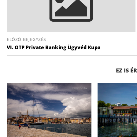
ELŐZŐ BEJEGYZÉS
VI. OTP Private Banking Ügyvéd Kupa
EZ IS 