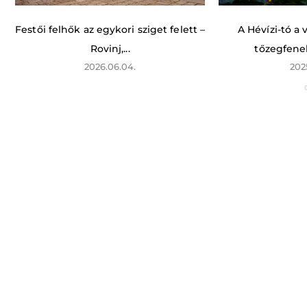
Festői felhők az egykori sziget felett –
A Hévízi-tó a
Rovinj,...
tőzegfene
2026.06.04.
202