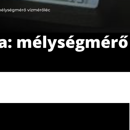
 mélységmérő vízmérőléc
da: mélységmérő