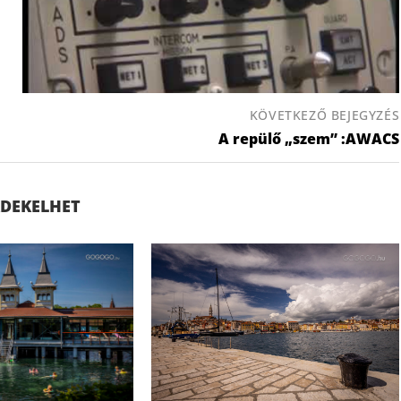
KÖVETKEZŐ BEJEGYZÉS
A repülő „szem” :AWACS
ÉRDEKELHET