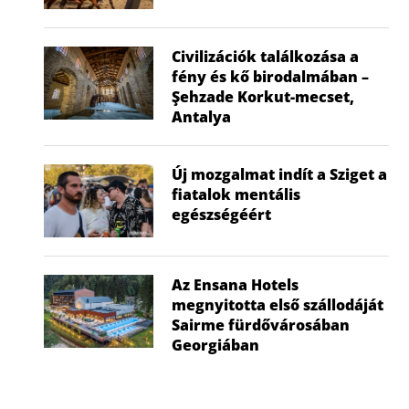
Luxus, környezettudatosság és az
Üzleti és aktív 
Civilizációk találkozása a
őslakosok – Maldív-szigetek 2....
szigete
fény és kő birodalmában –
2024.10.20.
2024
Şehzade Korkut-mecset,
Antalya
Új mozgalmat indít a Sziget a
fiatalok mentális
egészségéért
Az Ensana Hotels
megnyitotta első szállodáját
Sairme fürdővárosában
Georgiában