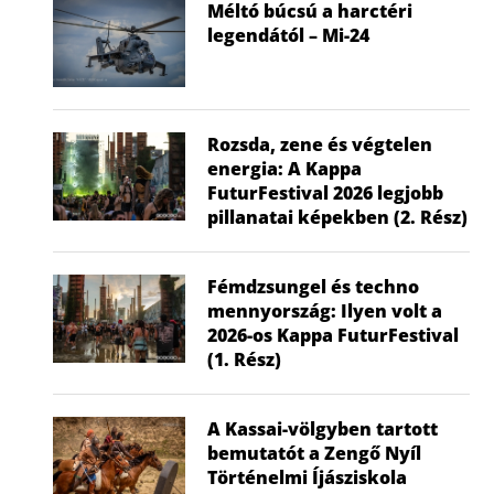
Méltó búcsú a harctéri
legendától – Mi-24
Rozsda, zene és végtelen
energia: A Kappa
FuturFestival 2026 legjobb
pillanatai képekben (2. Rész)
Fémdzsungel és techno
mennyország: Ilyen volt a
2026-os Kappa FuturFestival
(1. Rész)
A Kassai-völgyben tartott
bemutatót a Zengő Nyíl
Történelmi Íjásziskola