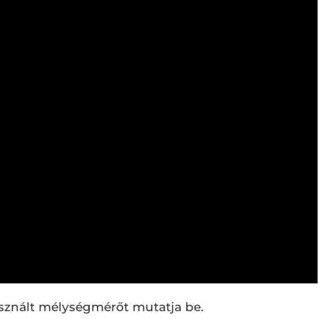
asznált mélységmérőt mutatja be.