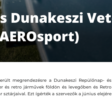
es Dunakeszi Ve
(AEROsport)
került megrendezésre a Dunakeszi Repülőnap- és
er és retro járművek földön és levegőben és Retro
sztárjaival. Ezt ígérték a szervezők a június elejére