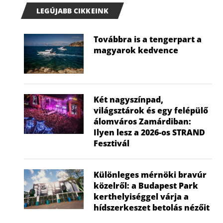
LEGÚJABB CIKKEINK
Továbbra is a tengerpart a
magyarok kedvence
Két nagyszínpad,
világsztárok és egy felépülő
álomváros Zamárdiban:
Ilyen lesz a 2026-os STRAND
Fesztivál
Különleges mérnöki bravúr
közelről: a Budapest Park
kerthelyiséggel várja a
hídszerkeszet betolás nézőit