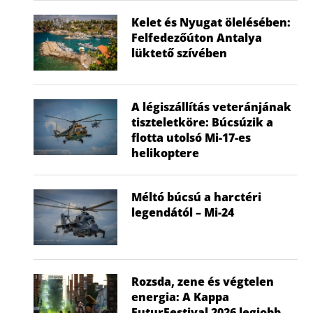
Kelet és Nyugat ölelésében:
Felfedezőúton Antalya
lüktető szívében
A légiszállítás veteránjának
tiszteletköre: Búcsúzik a
flotta utolsó Mi-17-es
helikoptere
Méltó búcsú a harctéri
legendától – Mi-24
Rozsda, zene és végtelen
energia: A Kappa
FuturFestival 2026 legjobb