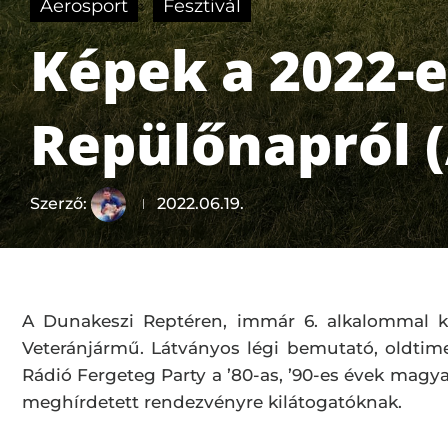
Aerosport
Fesztivál
Képek a 2022-
Repülőnapról 
Szerző:
2022.06.19.
A Dunakeszi Reptéren, immár 6. alkalommal 
Veteránjármű. Látványos légi bemutató, oldtim
Rádió Fergeteg Party a ’80-as, ’90-es évek magyar 
meghírdetett rendezvényre kilátogatóknak.