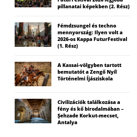
pillanatai képekben (2. Rész)
Fémdzsungel és techno
mennyország: Ilyen volt a
2026-os Kappa FuturFestival
(1. Rész)
A Kassai-völgyben tartott
bemutatót a Zengő Nyíl
Történelmi Íjásziskola
Civilizációk találkozása a
fény és kő birodalmában –
Şehzade Korkut-mecset,
Antalya