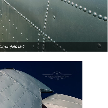
jstromjelű Li–2