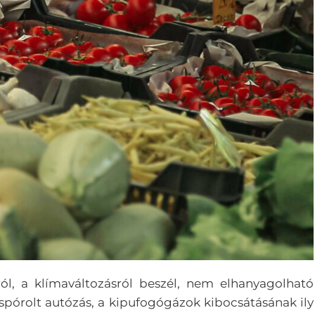
l, a klímaváltozásról beszél, nem elhanyagolható
pórolt autózás, a kipufogógázok kibocsátásának ily