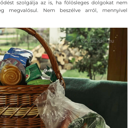
ődést szolgálja az is, ha fölösleges dolgokat nem
eg megvalósul. Nem beszélve arról, mennyivel