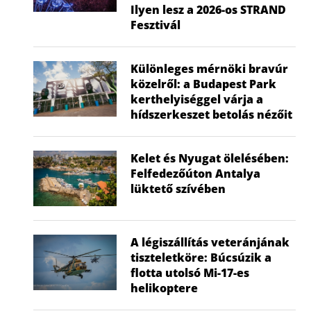
Ilyen lesz a 2026-os STRAND
Fesztivál
Különleges mérnöki bravúr
közelről: a Budapest Park
kerthelyiséggel várja a
hídszerkeszet betolás nézőit
Kelet és Nyugat ölelésében:
Felfedezőúton Antalya
lüktető szívében
A légiszállítás veteránjának
tiszteletköre: Búcsúzik a
flotta utolsó Mi-17-es
helikoptere