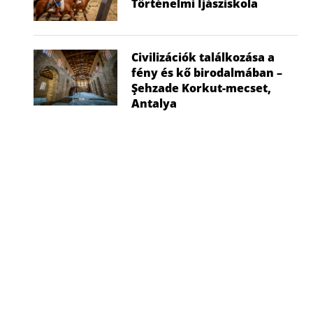
Történelmi Íjásziskola
Civilizációk találkozása a
fény és kő birodalmában –
Şehzade Korkut-mecset,
Antalya