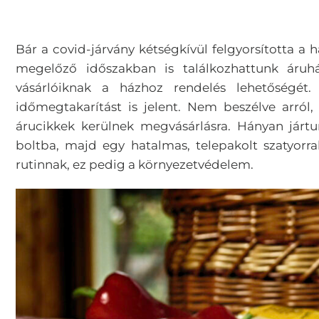
Bár a covid-járvány kétségkívül felgyorsította a
megelőző időszakban is találkozhattunk áruház
vásárlóiknak a házhoz rendelés lehetőségét
időmegtakarítást is jelent. Nem beszélve arró
árucikkek kerülnek megvásárlásra. Hányan járt
boltba, majd egy hatalmas, telepakolt szatyorr
rutinnak, ez pedig a környezetvédelem.