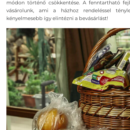
módon történő csökkentése. A fenntartható fejl
vásárolunk, ami a házhoz rendeléssel tényl
kényelmesebb így elintézni a bevásárlást!