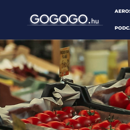
AERO
PODC