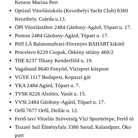
Kenese Marina Port
Optisul Vitorlásiskola (Keszthelyi Yacht Club) 8360
Keszthely, Csárda u.13.
ÖPI Vitorlástábor 2484 Gárdony-Agárd, Tópart u. 17.
Ponton 2484 Gárdony-Agárd, Tópart u. 17.
Pöff LÁ Balatonudvari-Fövenyes BAHART kikötő
Procelero 8229 Csopak, Örkény sétány 460/2
THE 8237 Tihany Kenderföld u. 19.
Vagabund 8640 Fonyód, Vízisport központ
VGYE 1117 Budapest, Kopaszi gát
YKA 2484 Agárd, Tópart u. 7.
TVSK 8226 Alsóörs, Vasút u. 15.
VVSI 2484 Gárdony-Agárd, Tópart u. 17.
Orfű 7677 Orfű, Dollár u. 12.
Fertő tavi Vitorlás Szövetség Vízi Sporttelepe, Fertő tó
Tiszató Sail Élményfalu 3386 Sarud, Kalandpart, Öko
port