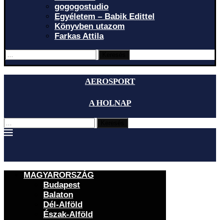
gogogostudio
Egyéletem – Babik Edittel
Könyvben utazom
Farkas Attila
Keresés
AEROSPORT
A HOLNAP
Keresés
MAGYARORSZÁG
Budapest
Balaton
Dél-Alföld
Észak-Alföld