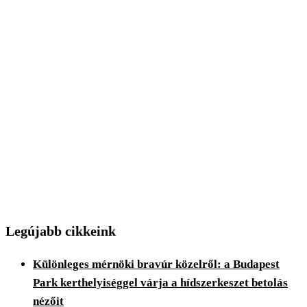
Legújabb cikkeink
Különleges mérnöki bravúr közelről: a Budapest
Park kerthelyiséggel várja a hídszerkeszet betolás
nézőit