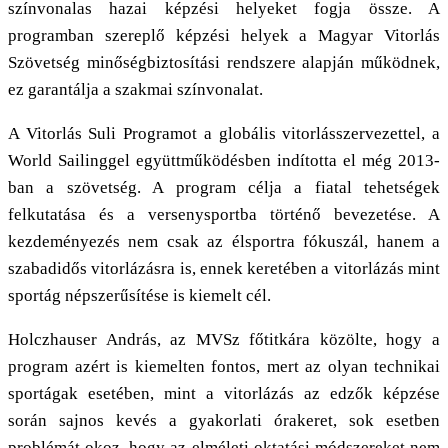
színvonalas hazai képzési helyeket fogja össze. A
programban szereplő képzési helyek a Magyar Vitorlás
Szövetség minőségbiztosítási rendszere alapján működnek,
ez garantálja a szakmai színvonalat.
A Vitorlás Suli Programot a globális vitorlásszervezettel, a
World Sailinggel együttműködésben indította el még 2013-
ban a szövetség. A program célja a fiatal tehetségek
felkutatása és a versenysportba történő bevezetése. A
kezdeményezés nem csak az élsportra fókuszál, hanem a
szabadidős vitorlázásra is, ennek keretében a vitorlázás mint
sportág népszerűsítése is kiemelt cél.
Holczhauser András, az MVSz főtitkára közölte, hogy a
program azért is kiemelten fontos, mert az olyan technikai
sportágak esetében, mint a vitorlázás az edzők képzése
során sajnos kevés a gyakorlati órakeret, sok esetben
problémát okoz, hogy az elméleti oktatási módszereket nem