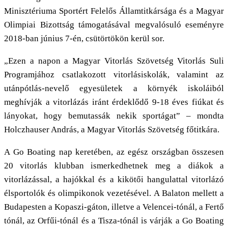
Minisztériuma Sportért Felelős Államtitkársága és a Magyar
Olimpiai Bizottság támogatásával megvalósuló eseményre
2018-ban június 7-én, csütörtökön kerül sor.
„Ezen a napon a Magyar Vitorlás Szövetség Vitorlás Suli
Programjához csatlakozott vitorlásiskolák, valamint az
utánpótlás-nevelő egyesületek a környék iskoláiból
meghívják a vitorlázás iránt érdeklődő 9-18 éves fiúkat és
lányokat, hogy bemutassák nekik sportágat” – mondta
Holczhauser András, a Magyar Vitorlás Szövetség főtitkára.
A Go Boating nap keretében, az egész országban összesen
20 vitorlás klubban ismerkedhetnek meg a diákok a
vitorlázással, a hajókkal és a kikötői hangulattal vitorlázó
élsportolók és olimpikonok vezetésével. A Balaton mellett a
Budapesten a Kopaszi-gáton, illetve a Velencei-tónál, a Fertő
tónál, az Orfűi-tónál és a Tisza-tónál is várják a Go Boating