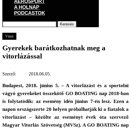
AEROSPORT
A HOLNAP
PODCASTOK
Keresés
Főoldal
GOGOGO
Vízen
Gyerekek barátkozhatnak meg a vitorlázással
Vízen
Gyerekek barátkozhatnak meg a
vitorlázással
Szerző:
2018.06.05.
Budapest, 2018. június 5. – A vitorlázást és a sportolni
vágyó gyerekeket összekötő GO BOATING nap 2018-ban
is folytatódik: az esemény idén június 7-én lesz. Ezen a
napon országszerte 20 helyen próbálhatják ki a fiatalok a
vitorlázást – közölte az eseményt évek óta szervező
Magyar Vitorlás Szövetség (MVSz). A GO BOATING nap