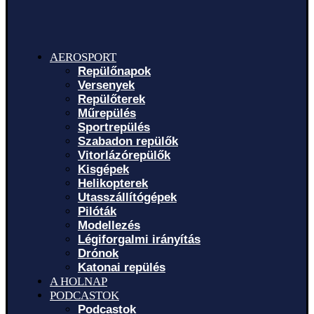
AEROSPORT
Repülőnapok
Versenyek
Repülőterek
Műrepülés
Sportrepülés
Szabadon repülők
Vitorlázórepülők
Kisgépek
Helikopterek
Utasszállítógépek
Pilóták
Modellezés
Légiforgalmi irányítás
Drónok
Katonai repülés
A HOLNAP
PODCASTOK
Podcastok