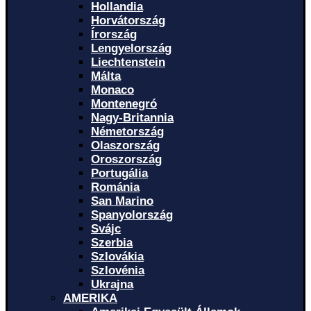
Hollandia
Horvátország
Írország
Lengyelország
Liechtenstein
Málta
Monaco
Montenegró
Nagy-Britannia
Németország
Olaszország
Oroszország
Portugália
Románia
San Marino
Spanyolország
Svájc
Szerbia
Szlovákia
Szlovénia
Ukrajna
AMERIKA