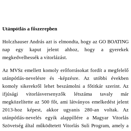
Utánpótlás a főszerepben
Holczhauser András azt is elmondta, hogy az GO BOATING
nap egy kaput jelent ahhoz, hogy a gyerekek
megkedvelhessék a vitorlázást.
Az MVSz emellett komoly erőforrásokat fordít a megfelelő
utánpótlás-nevelésre és -képzésre. Az utóbbi években
komoly sikerekről lehet beszámolni a főtitkár szerint. Az
ifjúsági vitorlásversenyzők létszáma tavaly már
megközelítette az 500 főt, ami látványos emelkedést jelent
2013-hoz képest, akkor ugyanis 280-an voltak. Az
utánpótlás-nevelés egyik alappillére a Magyar Vitorlás
Szövetség által működtetett Vitorlás Suli Program, amely a