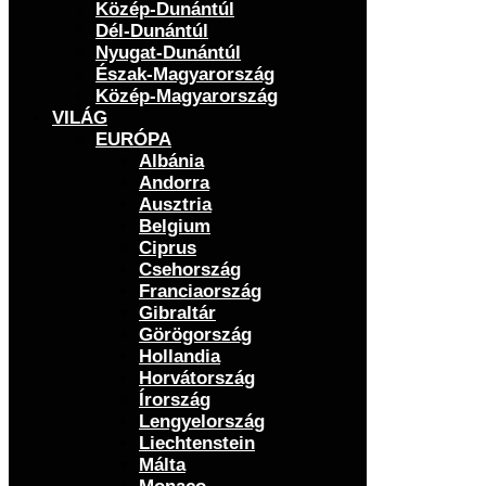
Közép-Dunántúl
Dél-Dunántúl
Nyugat-Dunántúl
Észak-Magyarország
Közép-Magyarország
VILÁG
EURÓPA
Albánia
Andorra
Ausztria
Belgium
Ciprus
Csehország
Franciaország
Gibraltár
Görögország
Hollandia
Horvátország
Írország
Lengyelország
Liechtenstein
Málta