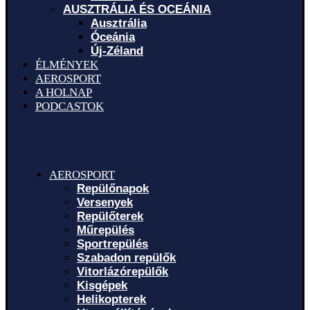
AUSZTRÁLIA ÉS OCEÁNIA
Ausztrália
Óceánia
Új-Zéland
ÉLMÉNYEK
AEROSPORT
A HOLNAP
PODCASTOK
AEROSPORT
Repülőnapok
Versenyek
Repülőterek
Műrepülés
Sportrepülés
Szabadon repülők
Vitorlázórepülők
Kisgépek
Helikopterek