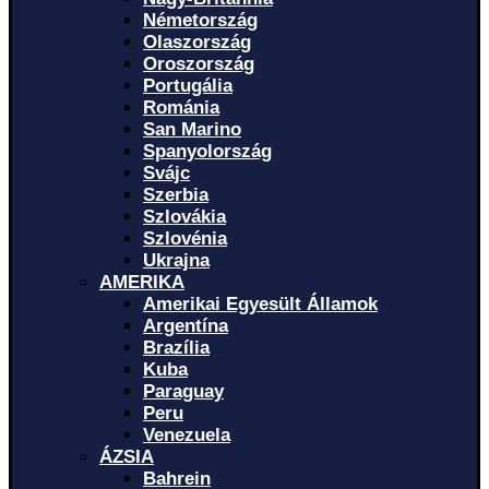
Németország
Olaszország
Oroszország
Portugália
Románia
San Marino
Spanyolország
Svájc
Szerbia
Szlovákia
Szlovénia
Ukrajna
AMERIKA
Amerikai Egyesült Államok
Argentína
Brazília
Kuba
Paraguay
Peru
Venezuela
ÁZSIA
Bahrein