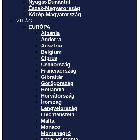
Nyugat-Dunántúl
Észak-Magyarország
Közép-Magyarország
VILÁG
EURÓPA
Albánia
Andorra
Ausztria
Belgium
Ciprus
Csehország
Franciaország
Gibraltár
Görögország
Hollandia
Horvátország
Írország
Lengyelország
Liechtenstein
Málta
Monaco
Montenegró
Nagy-Britannia