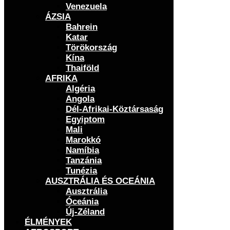
Venezuela
ÁZSIA
Bahrein
Katar
Törökország
Kína
Thaiföld
AFRIKA
Algéria
Angola
Dél-Afrikai-Köztársaság
Egyiptom
Mali
Marokkó
Namíbia
Tanzánia
Tunézia
AUSZTRÁLIA ÉS OCEÁNIA
Ausztrália
Óceánia
Új-Zéland
ÉLMÉNYEK