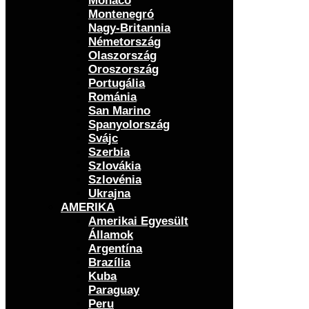
Monaco
Montenegró
Nagy-Britannia
Németország
Olaszország
Oroszország
Portugália
Románia
San Marino
Spanyolország
Svájc
Szerbia
Szlovákia
Szlovénia
Ukrajna
AMERIKA
Amerikai Egyesült
Államok
Argentína
Brazília
Kuba
Paraguay
Peru