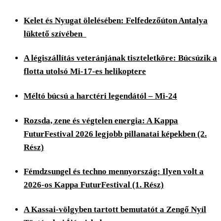
Kelet és Nyugat ölelésében: Felfedezőúton Antalya
lüktető szívében
A légiszállítás veteránjának tiszteletköre: Búcsúzik a
flotta utolsó Mi-17-es helikoptere
Méltó búcsú a harctéri legendától – Mi-24
Rozsda, zene és végtelen energia: A Kappa
FuturFestival 2026 legjobb pillanatai képekben (2.
Rész)
Fémdzsungel és techno mennyország: Ilyen volt a
2026-os Kappa FuturFestival (1. Rész)
A Kassai-völgyben tartott bemutatót a Zengő Nyíl