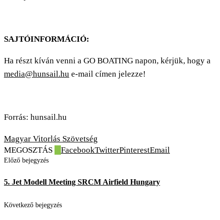
SAJTÓINFORMÁCIÓ:
Ha részt kíván venni a GO BOATING napon, kérjük, hogy a
media@hunsail.hu
e-mail címen jelezze!
Forrás: hunsail.hu
Magyar Vitorlás Szövetség
MEGOSZTÁS
0
Facebook
Twitter
Pinterest
Email
Előző bejegyzés
5. Jet Modell Meeting SRCM Airfield Hungary
Következő bejegyzés