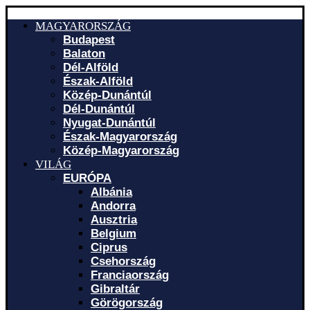
MAGYARORSZÁG
Budapest
Balaton
Dél-Alföld
Észak-Alföld
Közép-Dunántúl
Dél-Dunántúl
Nyugat-Dunántúl
Észak-Magyarország
Közép-Magyarország
VILÁG
EURÓPA
Albánia
Andorra
Ausztria
Belgium
Ciprus
Csehország
Franciaország
Gibraltár
Görögország