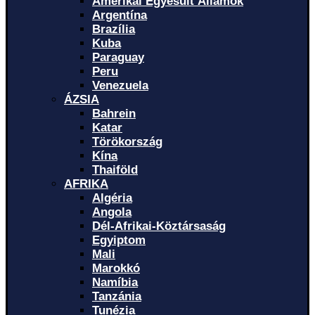
Amerikai Egyesült Államok
Argentína
Brazília
Kuba
Paraguay
Peru
Venezuela
ÁZSIA
Bahrein
Katar
Törökország
Kína
Thaiföld
AFRIKA
Algéria
Angola
Dél-Afrikai-Köztársaság
Egyiptom
Mali
Marokkó
Namíbia
Tanzánia
Tunézia