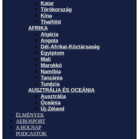
Katar
Törökország
Kína
Thaiföld
AFRIKA
Algéria
Angola
Dél-Afrikai-Köztársaság
Egyiptom
Mali
Marokkó
Namíbia
Tanzánia
Tunézia
AUSZTRÁLIA ÉS OCEÁNIA
Ausztrália
Óceánia
Új-Zéland
ÉLMÉNYEK
AEROSPORT
A HOLNAP
PODCASTOK