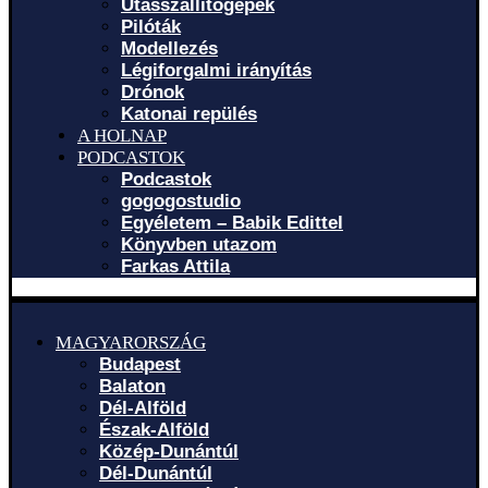
Utasszállítógépek
Pilóták
Modellezés
Légiforgalmi irányítás
Drónok
Katonai repülés
A HOLNAP
PODCASTOK
Podcastok
gogogostudio
Egyéletem – Babik Edittel
Könyvben utazom
Farkas Attila
MAGYARORSZÁG
Budapest
Balaton
Dél-Alföld
Észak-Alföld
Közép-Dunántúl
Dél-Dunántúl