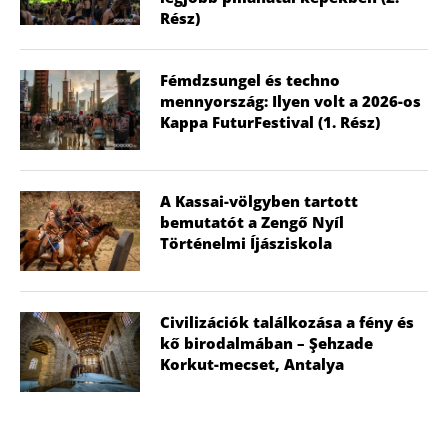
Rész)
Fémdzsungel és techno
mennyország: Ilyen volt a 2026-os
Kappa FuturFestival (1. Rész)
A Kassai-völgyben tartott
bemutatót a Zengő Nyíl
Történelmi Íjásziskola
Civilizációk találkozása a fény és
kő birodalmában – Şehzade
Korkut-mecset, Antalya