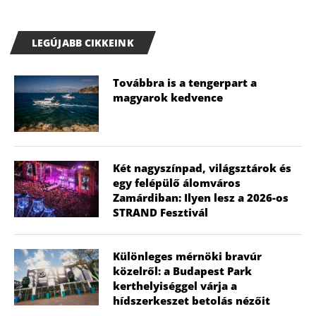
LEGÚJABB CIKKEINK
Továbbra is a tengerpart a
magyarok kedvence
Két nagyszínpad, világsztárok és
egy felépülő álomváros
Zamárdiban: Ilyen lesz a 2026-os
STRAND Fesztivál
Különleges mérnöki bravúr
közelről: a Budapest Park
kerthelyiséggel várja a
hídszerkeszet betolás nézőit