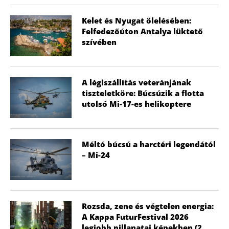
Kelet és Nyugat ölelésében:
Felfedezőúton Antalya lüktető
szívében
A légiszállítás veteránjának
tiszteletköre: Búcsúzik a flotta
utolsó Mi-17-es helikoptere
Méltó búcsú a harctéri legendától
– Mi-24
Rozsda, zene és végtelen energia:
A Kappa FuturFestival 2026
legjobb pillanatai képekben (2.