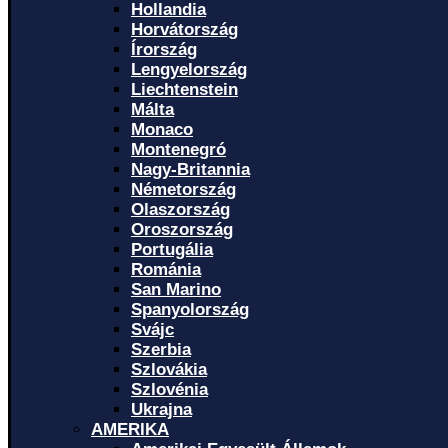
Hollandia
Horvátország
Írország
Lengyelország
Liechtenstein
Málta
Monaco
Montenegró
Nagy-Britannia
Németország
Olaszország
Oroszország
Portugália
Románia
San Marino
Spanyolország
Svájc
Szerbia
Szlovákia
Szlovénia
Ukrajna
AMERIKA