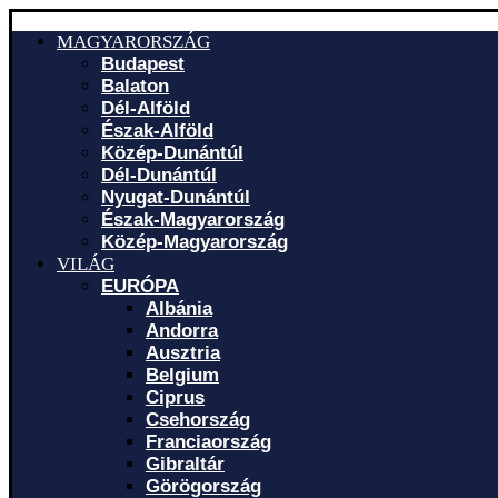
MAGYARORSZÁG
Budapest
Balaton
Dél-Alföld
Észak-Alföld
Közép-Dunántúl
Dél-Dunántúl
Nyugat-Dunántúl
Észak-Magyarország
Közép-Magyarország
VILÁG
EURÓPA
Albánia
Andorra
Ausztria
Belgium
Ciprus
Csehország
Franciaország
Gibraltár
Görögország