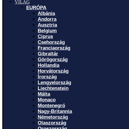
VILÁG
EURÓPA
Albánia
Andorra
Ausztria
Belgium
Ciprus
Csehország
Franciaország
Gibraltár
Görögország
Hollandia
Horvátország
Írország
Lengyelország
Liechtenstein
Málta
Monaco
Montenegró
Nagy-Britannia
Németország
Olaszország
Oroszország