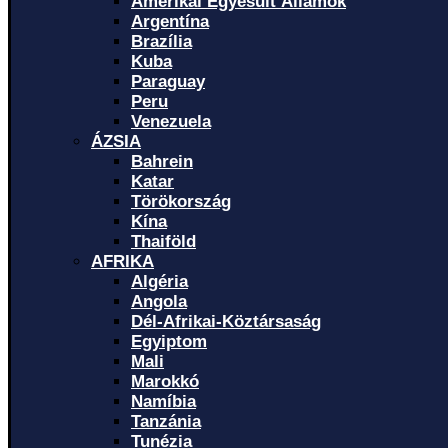
Amerikai Egyesült Államok
Argentína
Brazília
Kuba
Paraguay
Peru
Venezuela
ÁZSIA
Bahrein
Katar
Törökország
Kína
Thaiföld
AFRIKA
Algéria
Angola
Dél-Afrikai-Köztársaság
Egyiptom
Mali
Marokkó
Namíbia
Tanzánia
Tunézia