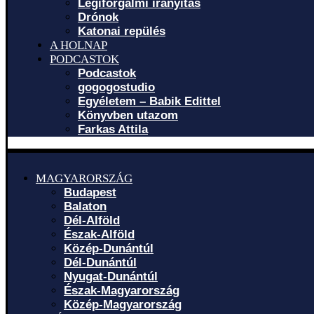
Légiforgalmi irányítás
Drónok
Katonai repülés
A HOLNAP
PODCASTOK
Podcastok
gogogostudio
Egyéletem – Babik Edittel
Könyvben utazom
Farkas Attila
MAGYARORSZÁG
Budapest
Balaton
Dél-Alföld
Észak-Alföld
Közép-Dunántúl
Dél-Dunántúl
Nyugat-Dunántúl
Észak-Magyarország
Közép-Magyarország