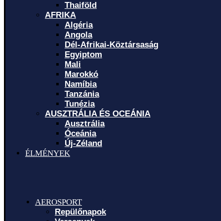
Thaiföld
AFRIKA
Algéria
Angola
Dél-Afrikai-Köztársaság
Egyiptom
Mali
Marokkó
Namíbia
Tanzánia
Tunézia
AUSZTRÁLIA ÉS OCEÁNIA
Ausztrália
Óceánia
Új-Zéland
ÉLMÉNYEK
AEROSPORT
Repülőnapok