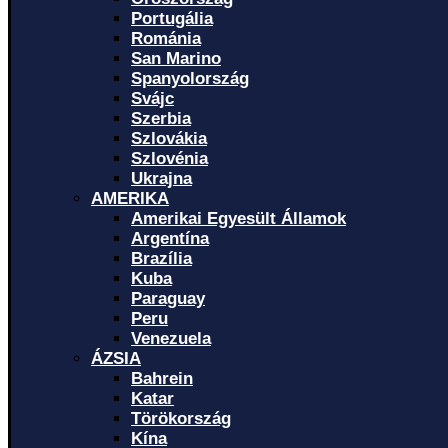
Portugália
Románia
San Marino
Spanyolország
Svájc
Szerbia
Szlovákia
Szlovénia
Ukrajna
AMERIKA
Amerikai Egyesült Államok
Argentína
Brazília
Kuba
Paraguay
Peru
Venezuela
ÁZSIA
Bahrein
Katar
Törökország
Kína