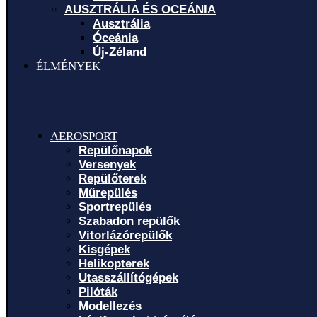
AUSZTRÁLIA ÉS OCEÁNIA
Ausztrália
Óceánia
Új-Zéland
ÉLMÉNYEK
AEROSPORT
Repülőnapok
Versenyek
Repülőterek
Műrepülés
Sportrepülés
Szabadon repülők
Vitorlázórepülők
Kisgépek
Helikopterek
Utasszállítógépek
Pilóták
Modellezés