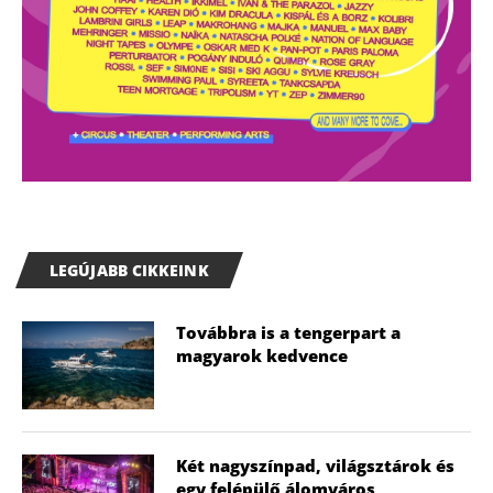
LEGÚJABB CIKKEINK
Továbbra is a tengerpart a
magyarok kedvence
Két nagyszínpad, világsztárok és
egy felépülő álomváros