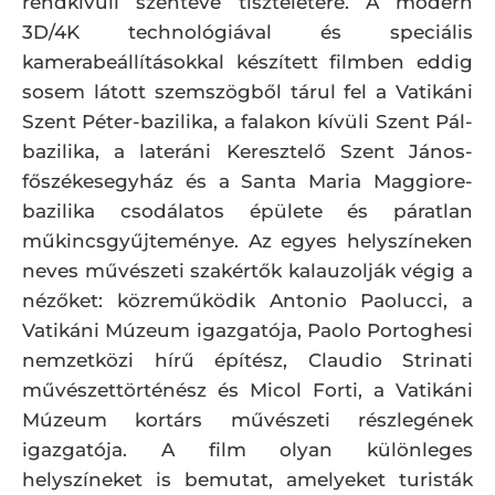
rendkívüli szentéve tiszteletére. A modern
3D/4K technológiával és speciális
kamerabeállításokkal készített filmben eddig
sosem látott szemszögből tárul fel a Vatikáni
Szent Péter-bazilika, a falakon kívüli Szent Pál-
bazilika, a lateráni Keresztelő Szent János-
főszékesegyház és a Santa Maria Maggiore-
bazilika csodálatos épülete és páratlan
műkincsgyűjteménye. Az egyes helyszíneken
neves művészeti szakértők kalauzolják végig a
nézőket: közreműködik Antonio Paolucci, a
Vatikáni Múzeum igazgatója, Paolo Portoghesi
nemzetközi hírű építész, Claudio Strinati
művészettörténész és Micol Forti, a Vatikáni
Múzeum kortárs művészeti részlegének
igazgatója. A film olyan különleges
helyszíneket is bemutat, amelyeket turisták