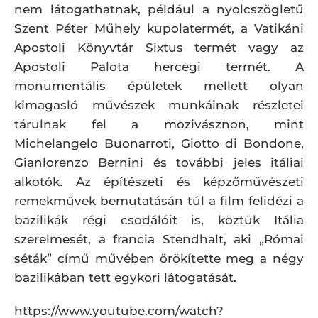
nem látogathatnak, például a nyolcszögletű
Szent Péter Műhely kupolatermét, a Vatikáni
Apostoli Könyvtár Sixtus termét vagy az
Apostoli Palota hercegi termét. A
monumentális épületek mellett olyan
kimagasló művészek munkáinak részletei
tárulnak fel a mozivásznon, mint
Michelangelo Buonarroti, Giotto di Bondone,
Gianlorenzo Bernini és további jeles itáliai
alkotók. Az építészeti és képzőművészeti
remekművek bemutatásán túl a film felidézi a
bazilikák régi csodálóit is, köztük Itália
szerelmesét, a francia Stendhalt, aki „Római
séták” című művében örökítette meg a négy
bazilikában tett egykori látogatását.
https://www.youtube.com/watch?