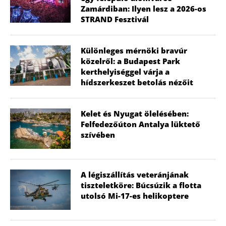
Zamárdiban: Ilyen lesz a 2026-os
STRAND Fesztivál
Különleges mérnöki bravúr
közelről: a Budapest Park
kerthelyiséggel várja a
hídszerkeszet betolás nézőit
Kelet és Nyugat ölelésében:
Felfedezőúton Antalya lüktető
szívében
A légiszállítás veteránjának
tiszteletköre: Búcsúzik a flotta
utolsó Mi-17-es helikoptere